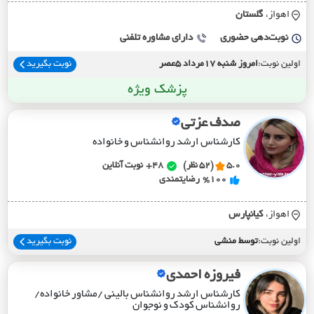
اهواز،
گلستان
نوبت‌دهی حضوری
دارای مشاوره تلفنی
اولین نوبت:
امروز شنبه 17مرداد 5عصر
نوبت بگیرید
پزشک ویژه
صدف عزتی
کارشناس ارشد روانشناس و خانواده
5.0
(52 نظر)
48+
نوبت آنلاین
%100
رضایتمندی
اهواز،
کيانپارس
اولین نوبت:
توسط منشی
نوبت بگیرید
فیروزه احمدی
کارشناس ارشد روانشناس بالینی /مشاور خانواده/
روانشناس کودک و نوجوان