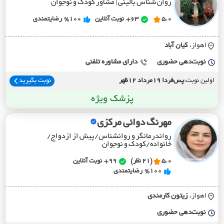
روان شناس بالینی | مشاور کودک و نوجوان
5.0
63+
نوبت آنلاین
%100
رضایتمندی
اهواز،
کيان آباد
نوبت‌دهی حضوری
دارای مشاوره تلفنی
اولین نوبت:
پس‌فردا 19مرداد 12ظهر
نوبت بگیرید
پزشک ویژه
مهرنگ دوائی مرکزی
رواندرمانگر و روانشناس/پیش از ازدواج/
خانواده/کودک و نوجوان
5.0
(21 نظر)
99+
نوبت آنلاین
%100
رضایتمندی
اهواز،
زيتون کارمندي
نوبت‌دهی حضوری