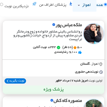
اهواز
پزشکان اطراف من
همه
نزدیکترین نوبت
ملکه عباس پور
روانشناس بالینی مشاور خانواده و زوج ودرمانگر
فردی مشاوره پیش از ازدواج. خیانت زناشویی ونرو
تراپیست
5.0
(68 نظر)
343+
نوبت آنلاین
%100
رضایتمندی
اهواز،
گلستان
نوبت‌دهی حضوری
اولین نوبت:
امروز شنبه 17مرداد 3ظهر
نوبت بگیرید
پزشک ویژه
منصوره کاه کش