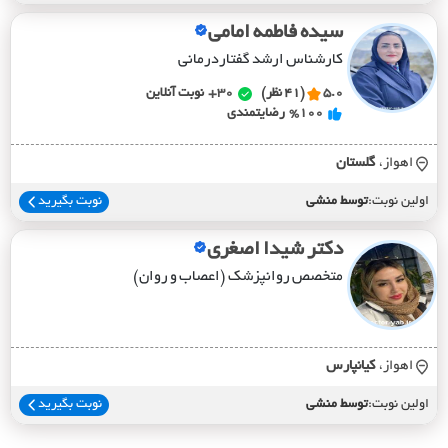
سیده فاطمه امامی
کارشناس ارشد گفتاردرمانی
5.0
(41 نظر)
30+
نوبت آنلاین
%100
رضایتمندی
اهواز،
گلستان
اولین نوبت:
توسط منشی
نوبت بگیرید
دکتر شیدا اصغری
متخصص روانپزشک (اعصاب و روان)
اهواز،
کيانپارس
اولین نوبت:
توسط منشی
نوبت بگیرید