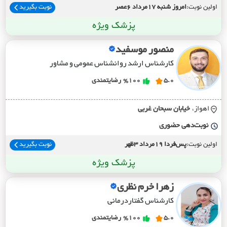
اولین نوبت:
امروز شنبه 17مرداد 6عصر
نوبت بگیرید
پزشک ویژه
منصور موسفید
کارشناس ارشد روانشناس عمومی و مشاور
5.0
%100
رضایتمندی
اهواز،
خيابان سبحان غربي
نوبت‌دهی حضوری
اولین نوبت:
پس‌فردا 19مرداد 3ظهر
نوبت بگیرید
پزشک ویژه
زهرا خرم نظری
کارشناس گفتاردرمانی
5.0
%100
رضایتمندی