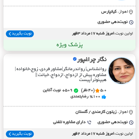
اهواز،
کيانپارس
نوبت‌دهی حضوری
اولین نوبت:
امروز شنبه 17مرداد 3ظهر
نوبت بگیرید
پزشک ویژه
نگار چراغپور
روانشناس| رواندرمانگر|مشاور فردی، زوج،خانواده |
مشاوره پیش از ازدواج، ازدواج، خیانت ||
هیپنوتراپیست
5.0
(40 نظر)
509+
نوبت آنلاین
%100
رضایتمندی
اهواز،
زيتون کارمندي / گلستان
نوبت‌دهی حضوری
دارای مشاوره تلفنی
اولین نوبت:
امروز شنبه 17مرداد 2ظهر
نوبت بگیرید