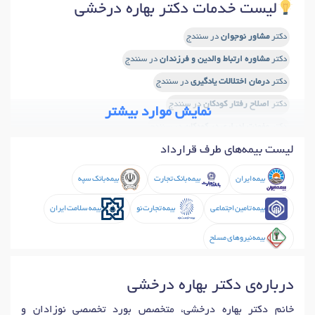
لیست خدمات دکتر بهاره درخشی
دکتر
مشاور نوجوان
در سنندج
دکتر
مشاوره ارتباط والدین و فرزندان
در سنندج
دکتر
درمان اختلالات یادگیری
در سنندج
دکتر
اصلاح رفتار کودکان
در سنندج
نمایش موارد بیشتر
دکتر
عفونت ادراری در کودکان
در سنندج
لیست بیمه‌های طرف قرارداد
دکتر
پیلونفریت (عفونت کلیه)
در سنندج
دکتر
کودکان استثنایی
در سنندج
بیمه ایران
بیمه بانک تجارت
بیمه بانک سپه
بیمه تامین اجتماعی
بیمه تجارت نو
بیمه سلامت ایران
بیمه نیروهای مسلح
درباره‌ی دکتر بهاره درخشی
خانم دکتر بهاره درخشی، متخصص بورد تخصصی نوزادان و