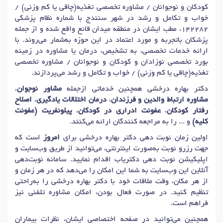
کودکان و نوجوانان / مشاوره تخصصی تغذیه(چاقی یا کم وزنی) /
خواب و تکامل و رشد در شهر سنندج با شماره نظام پزشکی
142282، مطب ایشان در منطقه میدان قانع واقع شده و از جمله
پزشکان باتجربه و مورد اعتماد در این حوزه به‌شمار می‌روند. با
ارائه خدمات تخصصی، به تشخیص، درمان یا مشاوره در زمینه
بورد تخصصی نوزادان و کودکان و نوجوانان / مشاوره تخصصی
تغذیه(چاقی یا کم وزنی) / خواب و تکامل و رشد می‌پردازند.
دکتر بهاره درخشی همچنین خدماتی ازجمله
مشاور نوجوان
،
مشاوره ارتباط والدین و فرزندان
،
درمان اختلالات یادگیری
،
اصلاح
رفتار کودکان
،
عفونت ادراری در کودکان
،
پیلونفریت (عفونت
کلیه)
و ... را به مراجعه کنندگان ارائه می‌کنند.
اولین زمان نوبت دهی دکتر بهاره درخشی برای
امروز
است که
جهت رزرو نوبت به‌صورت اینترنتی، می‌توانید از طریق وب‌سایت و
اپلیکیشن نوبت دهی دکتریاب اقدام نمایید. سامانه نوبت‌دهی
آنلاین این وب‌سایت به شما این امکان را می‌دهد که در هر زمان و
از هر مکان، وقت ملاقات خود با دکتر بهاره درخشی را به‌راحتی
تنظیم کنید. در صورت فعال بودن، امکان مشاوره تلفنی نیز
فراهم است.
همچنین می‌توانید در صفحه اختصاصی ایشان، نظرات بیماران