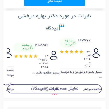
ثبت نظر
نظرات در مورد دکتر بهاره درخشی
3
دیدگاه
18xxx67
پیشنهاد
73
30xxx56
می‌کنم
پیشنهاد
می‌کنم
30
21
تير
22
ار
1405
ارديبهشت
-
1405 -
49
4:17
12:15
همه چیز عال
بسیار باسواد و مهربان و با حوصله
بسیار منظم و دقیق ...
بودند ...
...
مشاهده
نمایش همه نظرات (3 دیدگاه)
مشاهده بیشتر
مشاهده بیشتر
بیشتر
• • •