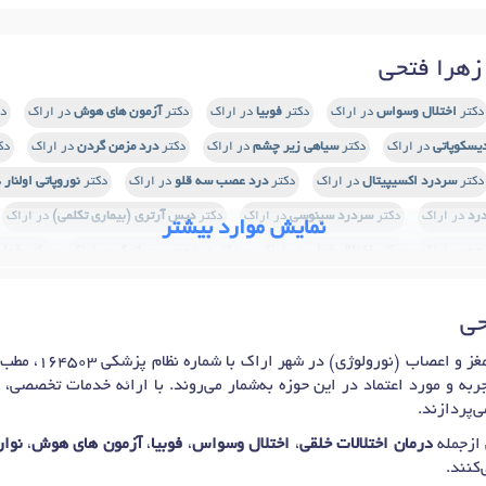
زهرا فتحی
دکتر
اختلال وسواس
در اراک
دکتر
فوبیا
در اراک
دکتر
آزمون های هوش
در اراک
د
یسکوپاتی
در اراک
دکتر
سیاهی زیر چشم
در اراک
دکتر
درد مزمن گردن
در اراک
دک
دکتر
سردرد اکسیپیتال
در اراک
دکتر
درد عصب سه قلو
در اراک
دکتر
نوروپاتی اولنار
د
رد
در اراک
دکتر
سردرد سینوسی
در اراک
دکتر
دیس آرتری (بیماری تکلمی)
در اراک
نمایش موارد بیشتر
جه
در اراک
دکتر
اختلال خواب
در اراک
دکتر
درد عصب سیاتیک
در اراک
دکتر
خواب
سک کمر
در اراک
دکتر
نوروپاتی محیطی
در اراک
دکتر
ام اس (MS)
در اراک
دکتر
د
حی
سیتی
در اراک
دکتر
آلزایمر (فراموشی)
در اراک
دکتر
افسردگی
در اراک
دکتر
استر
ر
تاری دید
در اراک
دکتر
سردرد کودکان
در اراک
دکتر
افسردگی پس از زایمان
در اراک
خانم دکتر زهرا فتحی
ربه و مورد اعتماد در این حوزه به‌شمار می‌روند. با ارائه خدمات تخصصی،
س
در اراک
دکتر
افسردگی های مزمن و شدید
در اراک
دکتر
افت سطح هوشیاری
در اراک
‌پردازند.
پا
در اراک
 ازجمله
درمان اختلالات خلقی
،
اختلال وسواس
،
فوبیا
،
آزمون های هوش
،
نوا
‌کنند.