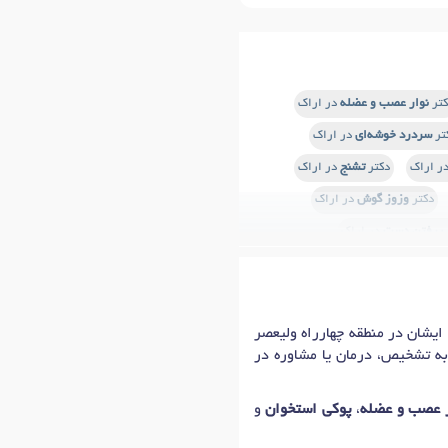
کتر
نوار عصب و عضله
در اراک
تر
سردرد خوشه‌ای
در اراک
ر اراک
دکتر
تشنج
در اراک
دکتر
وزوز گوش
در اراک
 رفتن دست
در اراک
یسک گردن
در اراک
س
در اراک
دکتر
حمله پانیک
در اراک
، متخصص مغز و اعصاب (نورولوژی) در شهر اراک با شماره نظام پزشکی 164503، مطب ایشان در منطقه چهارراه ولیعصر
 به تشخیص، درمان یا مشاوره در
دکتر
سردرد عصبی
در اراک
ر عصب و عضله
،
پوکی استخوان
و