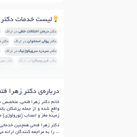
لیست خدمات دکتر 
دکتر
درمان اختلالات خلقی
در اراک
دکتر
پوکی استخوان
در اراک
دکتر
د
دکتر
سردرد سرویکوژنیک
در اراک
دکتر
فیبرومیالژیا
در اراک
دکتر
سرد
دکتر
عدم تعادل
در اراک
دکتر
سرگی
دکتر
لغزش دیسک
در اراک
دکتر
دی
درباره‌ی دکتر زهرا فت
دکتر
تزریق بوتاکس سردرد و اسپاستی
دکتر
نوار مغز (EEG)
در اراک
دکت
واقع شده و از جمله پزشکان باتج
دکتر
درمان اختلالات اضطرابی و استر
زمینه مغز و اعصاب (نورولوژی) می
دکتر
گزگز دست
در اراک
دکتر
گزگز 
دکتر زهرا فتحی همچنین خدماتی
... را به مراجعه کنندگان ارائه می