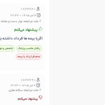
18xxx20
6 تير 1405 - 22:47
علت مراجعه: نوار دست و عضله
پیشنهاد می‌کنم
اگربا بیمه ها قرداد داشته 
رفتار مناسب پزشک
تخصص و مه
عدم قرارداد با بیمه
18xxx90
2 تير 1405 - 13:23
علت مراجعه: سکته مغزی
پیشنهاد نمی‌کنم