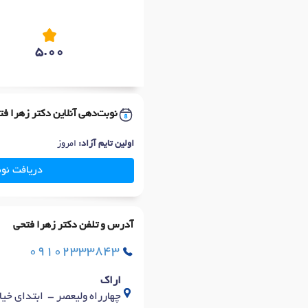
5.00
نوبت‌دهی آنلاین دکتر زهرا ف
اولین تایم آزاد:
امروز
دریافت نو
آدرس و تلفن دکتر زهرا فتحی
09102333843
اراک
چهارراه ولیعصر - ابتدای خیا