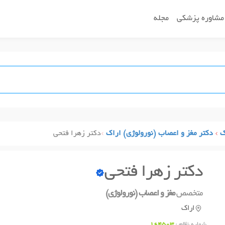
مشاوره پزشکی
مجله
ک
دکتر مغز و اعصاب (نورولوژی) اراک
دکتر زهرا فتحی
دکتر زهرا فتحی
متخصص
مغز و اعصاب (نورولوژی)
اراک
شماره نظام :
164503