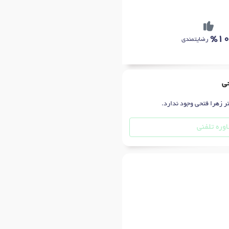
%1
رضایتمندی
حی
تر زهرا فتحی وجود ندارد.
وره تلفنی