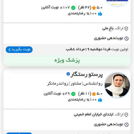
5.0
(42 نظر)
107+
نوبت آنلاین
%100
رضایتمندی
اراک،
باغ ملي
نوبت‌دهی حضوری
اولین نوبت:
فردا دوشنبه 19مرداد 8شب
نوبت بگیرید
پزشک ویژه
پرستو رستگار
روانشناس | مشاور | رواندرمانگر
5.0
(11 نظر)
29+
نوبت آنلاین
%100
رضایتمندی
اراک،
ابتداي خيابان امام خميني
نوبت‌دهی حضوری