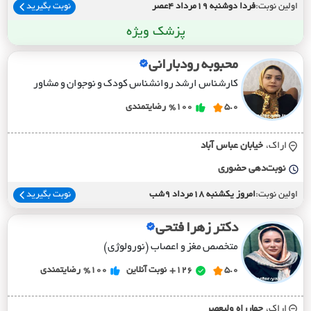
اولین نوبت:
فردا دوشنبه 19مرداد 4عصر
نوبت بگیرید
پزشک ویژه
محبوبه رودبارانی
کارشناس ارشد روانشناس کودک و نوجوان و مشاور
5.0
%100
رضایتمندی
اراک،
خيابان عباس آباد
نوبت‌دهی حضوری
اولین نوبت:
امروز یکشنبه 18مرداد 9شب
نوبت بگیرید
دکتر زهرا فتحی
متخصص مغز و اعصاب (نورولوژی)
5.0
126+
نوبت آنلاین
%100
رضایتمندی
اراک،
چهارراه وليعصر