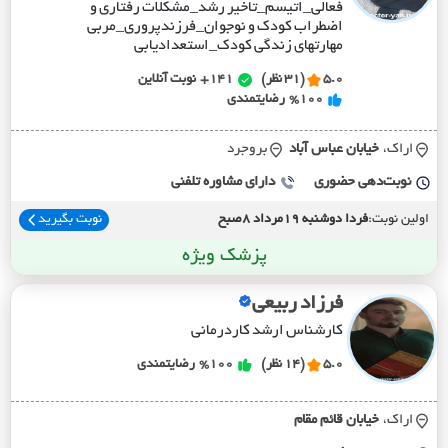
فعالی_اتیسم_تاخیر رشد_مشکلات رفتاری و
اضطراب کودک و نوجوان_فرزندپروری_مربی
مهارتهای زندگی کودک_استعدادیابی
5.0
(31 نظر)
141+
نوبت آنلاین
%100
رضایتمندی
اراک،
خيابان عباس آباد
بروجرد
نوبت‌دهی حضوری
دارای مشاوره تلفنی
اولین نوبت:
فردا دوشنبه 19مرداد 8صبح
نوبت بگیرید
پزشک ویژه
فرزاد ربیعی
کارشناس ارشد کاردرمانی
5.0
(14 نظر)
%100
رضایتمندی
اراک،
خيابان قائم مقام