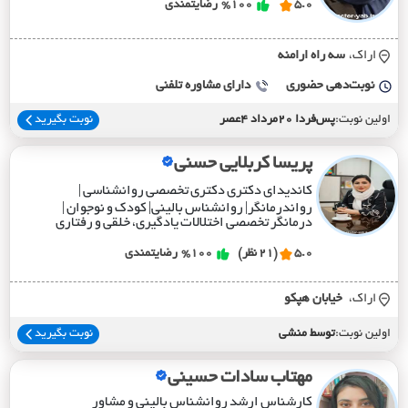
5.0
%100
رضایتمندی
اراک،
سه راه ارامنه
نوبت‌دهی حضوری
دارای مشاوره تلفنی
اولین نوبت:
پس‌فردا 20مرداد 4عصر
نوبت بگیرید
پریسا کربلایی حسنی
کاندیدای دکتری دکتری تخصصی روانشناسی |
رواندرمانگر| روانشناس بالینی| کودک و نوجوان |
درمانگر تخصصی اختلالات یادگیری، خلقی و رفتاری
5.0
(21 نظر)
%100
رضایتمندی
اراک،
خيابان هپکو
اولین نوبت:
توسط منشی
نوبت بگیرید
مهتاب سادات حسینی
کارشناس ارشد روانشناس بالینی و مشاور