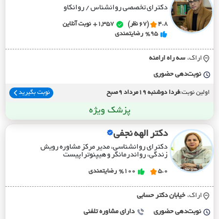
دکترای تخصصی روانشناس / روانکاو
4.8
(67 نظر)
1,357+
نوبت آنلاین
%95
رضایتمندی
اراک،
سه راه ارامنه
نوبت‌دهی حضوری
اولین نوبت:
فردا دوشنبه 19مرداد 9صبح
نوبت بگیرید
پزشک ویژه
دکتر الهه نجفی
دکترای روانشناسی، مدیر مرکز مشاوره رویش
زندگی، رواندرمانگر و هیپنوتراپیست
5.0
%100
رضایتمندی
اراک،
خيابان دکتر حسابي
نوبت‌دهی حضوری
دارای مشاوره تلفنی