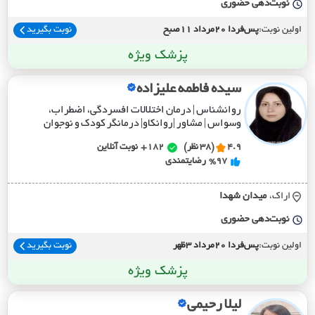
نوبت‌دهی حضوری
اولین نوبت:
پس‌فردا 20مرداد 11صبح
نوبت بگیرید
پزشک ویژه
سیده فاطمه علیزاده
روانشناس | درمان اختلالات افسردگی، اضطراب،
وسواس | مشاور |روانکاو| درمانگر کودک و نوجوان
4.9
(38 نظر)
182+
نوبت آنلاین
%97
رضایتمندی
اراک،
ميدان شهدا
نوبت‌دهی حضوری
اولین نوبت:
پس‌فردا 20مرداد 3ظهر
نوبت بگیرید
پزشک ویژه
لیلا رحیمی