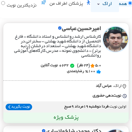
اراک
پزشکان اطراف من
همه
د
نزدیکترین نوبت
امیرحسین عباسی
کارشناس ارشد روانشناس و استاد دانشگاه - فارغ
التحصیل از دانشگاه شهید بهشتی - سخنرانی در
دانشگاه شهید بهشتی - استعداد درخشان (رتبه
برتر) - دانشجوی نمونه - مدرس کارگاه‌های آموزشی
روانشناسی
5.0
(24 نظر)
632+
نوبت آنلاین
%100
رضایتمندی
اراک،
عباس آباد
نوبت‌دهی حضوری
اولین نوبت:
فردا دوشنبه 19مرداد 9صبح
نوبت بگیرید
پزشک ویژه
دکتر محمدرضا خوانساری