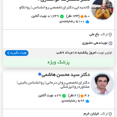
کاندیدایی دکترای تخصصی روانشناس | روانکاو
5.0
(133 نظر)
1,749+
نوبت آنلاین
%100
رضایتمندی
اراک،
باغ ملي
نوبت‌دهی حضوری
اولین نوبت:
امروز یکشنبه 18مرداد 9شب
نوبت بگیرید
پزشک ویژه
دکتر سید محسن هاشمی
دکترای تخصصی روان درمانی | روانشناس بالینی |
مشاوره روانپزشکی
4.6
(21 نظر)
29+
نوبت آنلاین
%92
رضایتمندی
اراک،
خيابان خرم