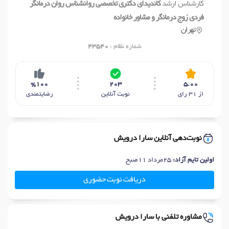
کارشناس ارشد
کاندیدای دکتری تخصصی روانشناس روان درمانگر
فردی زوج درمانگر و مشاور خانواده
تهران
شماره نظام :
43540
%100
203
5.00
از 31 رای
نوبت آنلاین
رضایتمندی
نوبت‌دهی آنلاین سارا درویش
اولین تایم آزاد:
25مرداد 11صبح
دریافت نوبت حضوری
مشاوره تلفنی با سارا درویش