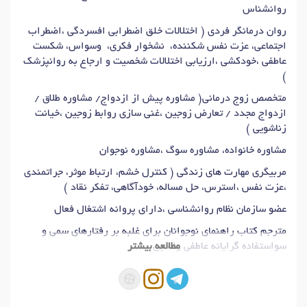
روانشناس
روان درمانگر فردی ( اختلالات خلق اضطرابی افسردگی ،اضطراب
اجتماعی، عزت نفس شکننده، نشخوار فکری، وسواس، شکست
عاطفی ،خودکشی ،ارزیابی اختلالات شخصیت و ارجاع به روانپزشک
)
متخصص زوج درمانی( مشاوره پیش از ازدواج/ مشاوره طلاق /
ازدواج مجدد / تعارض زوجین ،غنی سازی روابط زوجین ،خیانت
زناشویی )
مشاوره خانواده، مشاوره سوگ ،مشاوره نوجوان
مربیگری مهارت های زندگی ( کنترل خشم، ارتباط موثر، جراتمندی
،عزت نفس ،استرس، حل مساله، خودآگاهی، تفکر نقاد )
عضو سازمان نظام روانشناسی ،دارای پروانه اشتغال فعال
مترجم کتاب راهنمای نوجوانان برای غلبه بر رفتارهای سمی و
سواستفاده گرایانه عاطفی والدین
مطالعه بیشتر
هزینه ویزیت مشاوره طبق تعرفه سازمان میباشد ✔️