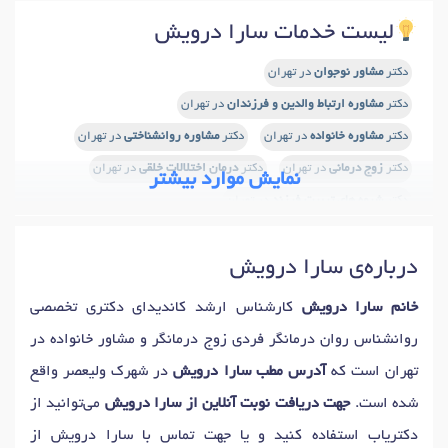
لیست خدمات سارا درویش
دکتر
مشاور نوجوان
در تهران
دکتر
مشاوره ارتباط والدین و فرزندان
در تهران
دکتر
مشاوره خانواده
در تهران
دکتر
مشاوره روانشناختی
در تهران
دکتر
زوج درمانی
در تهران
دکتر
درمان اختلالات خلقی
در تهران
نمایش موارد بیشتر
دکتر
شیوه های تربیت فرزند
در تهران
دکتر
تست پیش از ازدواج
در تهران
درباره‌ی سارا درویش
دکتر
آموزش مهارتهای زندگی
در تهران
دکتر
آموزش مهارتهای ارتباطی
در تهران
دکتر
مسائل نوجوانان
در تهران
خانم سارا درویش
کارشناس ارشد کاندیدای دکتری تخصصی
دکتر
درمان تحلیلی / روانکاوی
در تهران
دکتر
مدیریت خشم
در تهران
روانشناس روان درمانگر فردی زوج درمانگر و مشاور خانواده در
دکتر
اضطراب
در تهران
دکتر
رفتار درمانی
در تهران
تهران است که
آدرس مطب سارا درویش
در شهرک ولیعصر واقع
دکتر
مشاوره طلاق
در تهران
دکتر
سوء استفاده عاطفی
در تهران
شده است.
جهت دریافت نوبت آنلاین از سارا درویش
می‌توانید از
دکتر
حل تعارض ازدواج
در تهران
دکتر
مشاوره قبل ازدواج
در تهران
دکتریاب استفاده کنید و یا جهت تماس با سارا درویش از