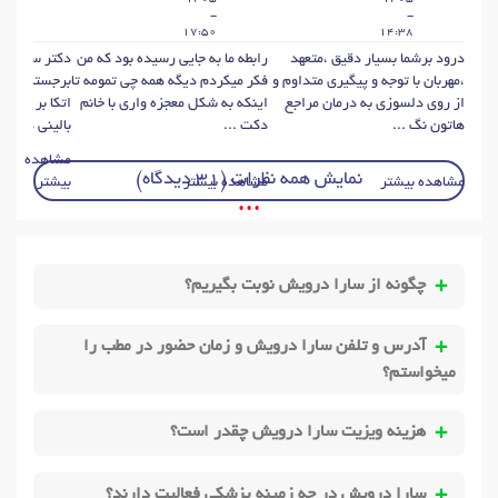
-
-
-
:33
17:50
14:38
درود برشما بسیار دقیق ،متعهد
رابطه ما به جایی رسیده بود که من
دکتر سارا در
،مهربان با توجه و پیگیری متداوم و
فکر میکردم دیگه همه چی تمومه تا
برجسته و صا
از روی دلسوزی به درمان مراجع
اینکه به شکل معجزه واری با خانم
اتکا بر دانش
هاتون نگ ...
دکت ...
بالینی دق ...
مشاهده
نمایش همه نظرات (31 دیدگاه)
مشاهده بیشتر
مشاهده بیشتر
بیشتر
• • •
چگونه از سارا درویش نوبت بگیریم؟
آدرس و تلفن سارا درویش و زمان حضور در مطب را
میخواستم؟
هزینه ویزیت سارا درویش چقدر است؟
سارا درویش در چه زمینه پزشکی فعالیت دارند؟