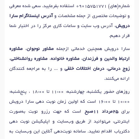
دکتر
مشاوره بهداشت روانی
در تهران
دکتر
نوسانات خلقی
در تهران
شماره(های)
09015751771
استفاده بفرمایید. سعی شده معرفی
دکتر
مشاوره والدین
در تهران
دکتر
آسیب های روانی
در تهران
و توضیحات مختصری از جمله مشخصات و
آدرس اینستاگرام سارا
دکتر
اضطراب اجتماعی
در تهران
دکتر
مدیریت استرس
در تهران
درویش
، آدرس وب سایت و ساعات کاری مرکز را در اختیار شما
دکتر
تمایلات خودکشی
در تهران
دکتر
روان درمانی
در تهران
قرار دهیم.
دکتر
اختلال شخصیت
در تهران
دکتر
افسردگی
در تهران
سارا درویش همچنین خدماتی ازجمله
مشاور نوجوان
،
مشاوره
دکتر
استرس
در تهران
دکتر
درمان شناختی رفتاری
در تهران
ارتباط والدین و فرزندان
،
مشاوره خانواده
،
مشاوره روانشناختی
،
دکتر
مشاوره فردی
در تهران
دکتر
رواندرمانی سالمندان
در تهران
زوج درمانی
،
درمان اختلالات خلقی
و ... را به مراجعه کنندگان
دکتر
افسردگی پس از زایمان
در تهران
ارائه می‌کنند.
دکتر
درمان اختلالات اضطرابی و استرس
در تهران
روزهای حضور یکشنبه، چهارشنبه: 11:00 تا 18:00 ، پنج‌شنبه:
دکتر
هراس اجتماعی
در تهران
دکتر
اختلال غذا خوردن
در تهران
10:00 تا 16:00 است که اولین زمان نوبت دهی سارا درویش
دکتر
اضطراب های فکری
در تهران
برای
25مرداد 11صبح
است که جهت رزرو نوبت به‌صورت
دکتر
افسردگی های مزمن و شدید
در تهران
دکتر
روابط شغلی
در تهران
اینترنتی، می‌توانید از طریق وب‌سایت و اپلیکیشن نوبت دهی
دکتر
مشاوره بعد از ازدواج
در تهران
دکتر
اختلالات فردی
در تهران
دکتریاب اقدام نمایید. سامانه نوبت‌دهی آنلاین این وب‌سایت به
دکتر
مشاوره خیانت
در تهران
دکتر
مشاوره زناشویی
در تهران