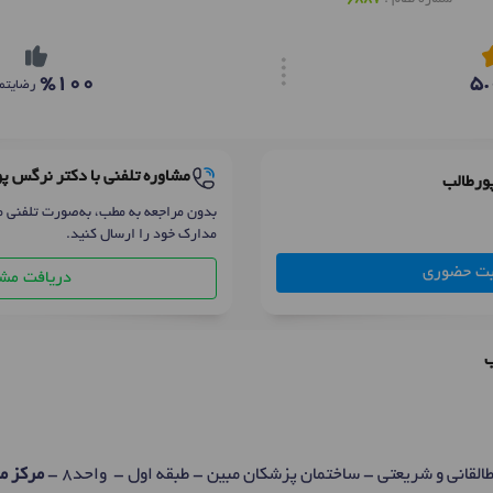
%100
5.
رضایتم
مشاوره تلفنی با دکتر نرگس پ
ورطالب
بدون مراجعه به مطب، به‌صورت تلفنی م
مدارک خود را ارسال کنید.
بت حضوری
دریافت مشا
ب
القانی و شریعتی - ساختمان پزشکان مبین - طبقه اول - واحد8 -
مرکز مش