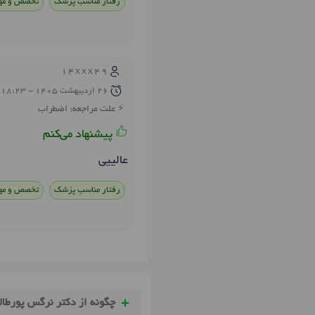
رفتار مناسب پزشک
تخصص و مه
14xxx49
26 ارديبهشت 1405 - 18:23
علت مراجعه: اضطراب
پیشنهاد می‌کنم
عالییی
رفتار مناسب پزشک
تخصص و مه
چگونه از دکتر نرگس پورطال