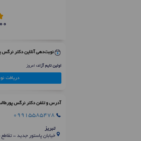
00
نوبت‌دهی آنلاین دکتر نرگس پ
اولین تایم آزاد:
امروز
دریافت نو
آدرس و تلفن دکتر نرگس پورطال
09915585478
تبریز
خیابان پاستور جدید - تقاطع ط