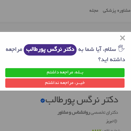
مشاوره پزشکی
مجله
×
🖐 سلام، آیا شما به
دکتر نرگس پورطالب
مراجعه
داشته اید؟
بــله، مراجعه داشتم
ز
روانشناس خوب تبریز
دکتر نرگس پورطالب
خیــر، مراجعه نداشتم
دکتر نرگس پورطالب
دکترای تخصصی
روانشناس و مشاور
تبریز
شماره نظام :
6887