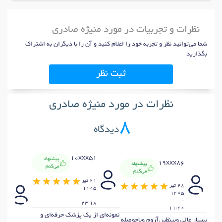
نظرات و تجربیات در مورد منیژه صادری
شما می‌توانید نظر و تجربه خود را اعلام کنید و آن را با دیگران به اشتراک
بگذارید
ثبت نظر
نظرات در مورد منیژه صادری
8
دیدگاه
10xxx51
پیشنهاد
19xxx86
پیشنهاد
می‌کنم
x11
می‌کنم
21 تير
28 تير
1405
20
1405
-
تير
-
23:18
405
11:40
-
نمونه‌ای از یک پزشک حرفه‌ای و
بسیار عالی وبینظیر.آروم وباحوصله
:20