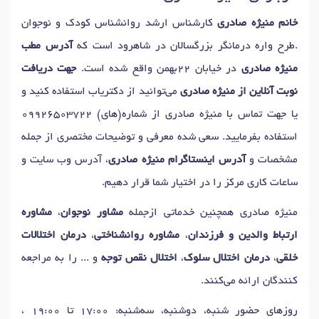
دکتر
شیوه های تربیت فرزند
در شاهرود
دکتر
اختلال وسواس
در شاهرود
خانم منیژه صادری
کارشناس ارشد روانشناس کودک و نوجوان
دکتر
فوبیا
در شاهرود
دکتر
آزمون های هوش
در شاهرود
.طرح واره درمانگر بزرگسالان در شاهرود است که
آدرس مطب
دکتر
آزمون شخصیت
در شاهرود
دکتر
تست پیش از ازدواج
در شاهرود
منیژه صادری
در خیابان 22بهمن واقع شده است.
جهت دریافت
دکتر
آموزش مهارتهای زندگی
در شاهرود
نوبت آنلاین از منیژه صادری
می‌توانید از دکتریاب استفاده کنید و
دکتر
آموزش مهارتهای ارتباطی
در شاهرود
دکتر
بازی درمانی
در شاهرود
یا جهت تماس با منیژه صادری از شماره(های)
09926503722
دکتر
غربالگری اضطراب کودکان
در شاهرود
استفاده بفرمایید. سعی شده معرفی و توضیحات مختصری از جمله
دکتر
درمان اختلال پرخاشگری در کودکان
در شاهرود
مشخصات و
آدرس اینستاگرام منیژه صادری
، آدرس وب سایت و
دکتر
تفسیر نقاشی کودکان
در شاهرود
ساعات کاری مرکز را در اختیار شما قرار دهیم.
دکتر
مشاوره کودک و نوجوان
در شاهرود
منیژه صادری همچنین خدماتی ازجمله
مشاور نوجوان
،
مشاوره
ارتباط والدین و فرزندان
،
مشاوره روانشناختی
،
درمان اختلالات
خلقی
،
درمان اختلال سلوک
،
اختلال نقص توجه
و ... را به مراجعه
کنندگان ارائه می‌کنند.
روزهای حضور شنبه، دوشنبه، سه‌شنبه: 17:00 تا 19:00 ،