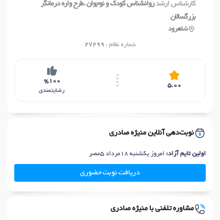
کارشناس ارشد
روانشناس کودک و نوجوان .طرح واره درمانگر
بزرگسالان
شاهرود
شماره نظام :
27299
%100
5.00
رضایتمندی
نوبت‌دهی آنلاین منیژه صادری
اولین تایم آزاد:
امروز یکشنبه 18مرداد 5عصر
دریافت نوبت حضوری
مشاوره تلفنی با منیژه صادری