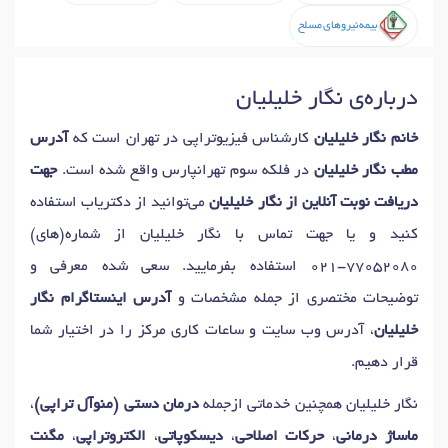
دکتر
تمرین درمانی (ورزش درمانی)
در تهران
دکتر
درد کمر
در تهران
بیمه نیروهای مسلح
دکتر
شاک ویو تراپی
در تهران
دکتر
قوز کمر
در تهران
دکتر
درد آرنج
در تهران
دکتر
دیسک کمر
در تهران
درباره‌ی نگار خلیلیان
دکتر
زانو درد
در تهران
دکتر
رادیکولوپاتی کمری
در تهران
دکتر
مصدومیت ورزشی
در تهران
دکتر
آرتروز آرنج
در تهران
خانم نگار خلیلیان
کارشناس فیزیوتراپی در تهران است که
آدرس
دکتر
پلاسما تراپی
در تهران
دکتر
لیزر دیسک کمر و گردن
در تهران
مطب نگار خلیلیان
در فلکه سوم تهرانپارس واقع شده است.
جهت
دکتر
تکارتراپی
در تهران
دریافت نوبت آنلاین از نگار خلیلیان
می‌توانید از دکتریاب استفاده
کنید و یا جهت تماس با نگار خلیلیان از شماره(های)
021-77052080
استفاده بفرمایید. سعی شده معرفی و
توضیحات مختصری از جمله مشخصات و
آدرس اینستاگرام نگار
خلیلیان
، آدرس وب سایت و ساعات کاری مرکز را در اختیار شما
قرار دهیم.
نگار خلیلیان همچنین خدماتی ازجمله
درمان دستی (منوآل تراپی)
،
ماساژ درمانی
،
حرکات اصلاحی
،
دیسکوپاتی
،
الکتروتراپی
،
مگنت