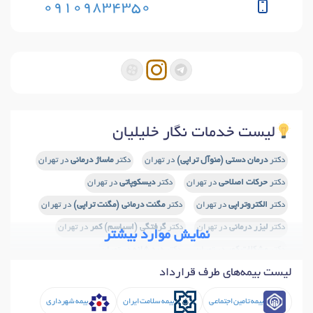
09109834350
لیست خدمات نگار خلیلیان
دکتر
درمان دستی (منوآل تراپی)
در تهران
دکتر
ماساژ درمانی
در تهران
دکتر
حرکات اصلاحی
در تهران
دکتر
دیسکوپاتی
در تهران
دکتر
الکتروتراپی
در تهران
دکتر
مگنت درمانی (مگنت تراپی)
در تهران
دکتر
لیزر درمانی
در تهران
دکتر
گرفتگی (اسپاسم) کمر
در تهران
نمایش موارد بیشتر
دکتر
مشکلات کمر
در تهران
دکتر
درد شانه
در تهران
لیست بیمه‌های طرف قرارداد
دکتر
گودی کمر
در تهران
دکتر
آسیب های شانه
در تهران
دکتر
توانبخشی ورزشی
در تهران
بیمه تامین اجتماعی
بیمه سلامت ایران
بیمه شهرداری