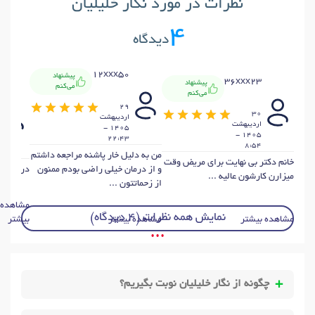
نظرات در مورد نگار خلیلیان
4
دیدگاه
12xxx50
پیشنهاد
36xxx23
پیشنهاد
می‌کنم
می‌کنم
29
30
ارديبهشت
ارديبهشت
1405 -
1405 -
22:43
8:54
من به دلیل خار پاشنه مراجعه داشتم
خانم دکتر بی نهایت برای مریض وقت
و از درمان خیلی راضی بودم ممنون
درمان خی
میزارن کارشون عالیه ...
از زحماتتون ...
مشاهده
نمایش همه نظرات (4 دیدگاه)
مشاهده بیشتر
مشاهده بیشتر
بیشتر
• • •
چگونه از نگار خلیلیان نوبت بگیریم؟