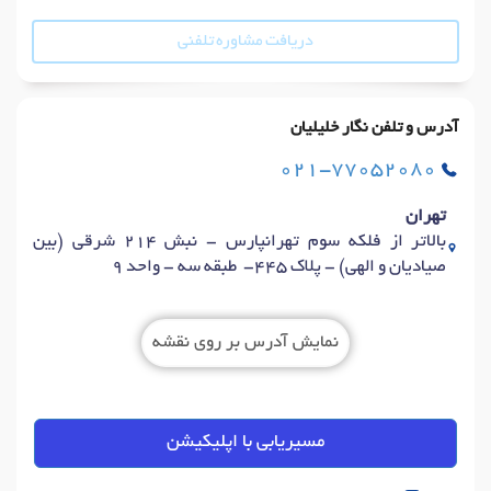
دریافت مشاوره تلفنی
آدرس و تلفن نگار خلیلیان
021-77052080
تهران
بالاتر از فلکه سوم تهرانپارس - نبش 214 شرقی (بین
صیادیان و الهی) - پلاک 445- طبقه سه - واحد 9
نمایش آدرس بر روی نقشه
مسیریابی با اپلیکیشن