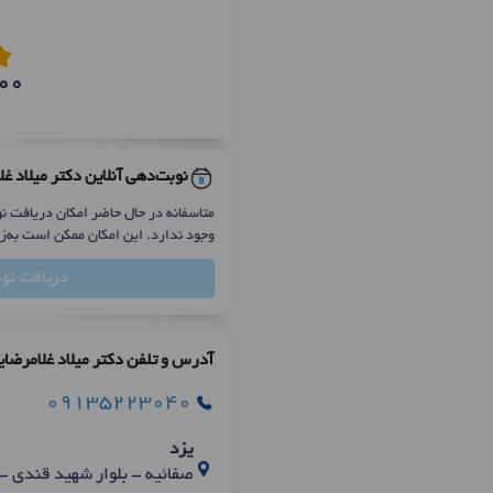
00
نوبت‌دهی آنلاین دکتر میلاد غ
متاسفانه در حال حاضر امکان دریافت نوب
وجود ندارد. این امکان ممکن است به‌ز
دریافت نو
آدرس و تلفن دکتر میلاد غلامرضای
09135223040
یزد
صفائیه - بلوار شهید قندی -