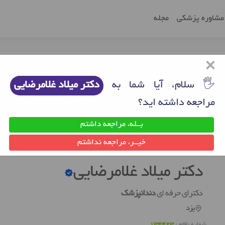
مشاوره پزشکی
مجله
×
🖐 سلام، آیا شما به
دکتر میلاد غلامرضایی
مراجعه داشته اید؟
بــله، مراجعه داشتم
دکتر دندانپزشک یزد
دکتر میلاد غلامرضایی
خیــر، مراجعه نداشتم
دکتر میلاد غلامرضایی
دکترای حرفه ای
دندانپزشک
یزد
شماره نظام :
134423