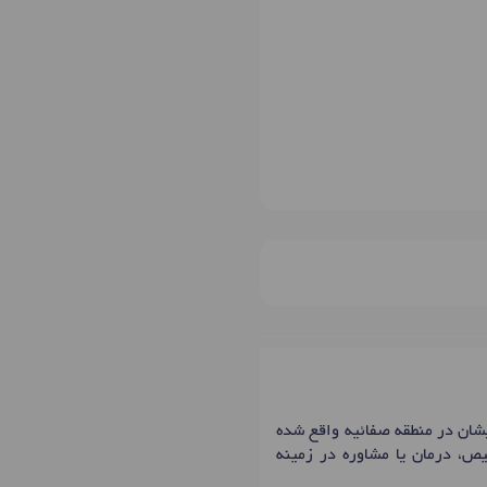
 دکترای حرفه ای دندانپزشک در شهر یزد با شماره نظام پزشکی 134423، مطب ایشان در منطقه صفائیه واقع شده
یص، درمان یا مشاوره در زمینه