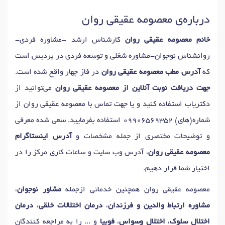
دکتر
آموزش مهارتهای ارتباطی
در پردیس
دکتر
مسائل نوجوانان
در پردیس
درباره‌ی معصومه عقیقی روان
دکتر
مدیریت خشم
در پردیس
دکتر
اضطراب
در پردیس
دکتر
رفتار درمانی
در پردیس
دکتر
نوسانات خلقی
در پردیس
خانم معصومه عقیقی روان
کارشناس ارشد -مشاوره فردی-
دکتر
وحشت زدگی
در پردیس
دکتر
مشاوره والدین
در پردیس
روانشناس نوجوان-مشاوره شغلی و توسعه فردی در پردیس است
دکتر
اضطراب اجتماعی
در پردیس
دکتر
مدیریت استرس
در پردیس
که
آدرس مطب معصومه عقیقی روان
در فاز چهار واقع شده است.
دکتر
روان درمانی
در پردیس
دکتر
افسردگی
در پردیس
جهت دریافت نوبت آنلاین از معصومه عقیقی روان
می‌توانید از
دکتر
استرس
در پردیس
دکتر
مشاوره فردی
در پردیس
دکتریاب استفاده کنید و یا جهت تماس با معصومه عقیقی روان از
دکتر
حمله پانیک
در پردیس
شماره(های)
09906569352
استفاده بفرمایید. سعی شده معرفی
دکتر
درمان اختلالات اضطرابی و استرس
در پردیس
و توضیحات مختصری از جمله مشخصات و
آدرس اینستاگرام
دکتر
هراس اجتماعی
در پردیس
دکتر
فوبیای فضاهای بسته
در پردیس
معصومه عقیقی روان
، آدرس وب سایت و ساعات کاری مرکز را در
دکتر
اضطراب های فکری
در پردیس
اختیار شما قرار دهیم.
دکتر
افسردگی های مزمن و شدید
در پردیس
دکتر
روابط شغلی
در پردیس
معصومه عقیقی روان همچنین خدماتی ازجمله
مشاور نوجوان
،
دکتر
اختلالات فردی
در پردیس
دکتر
وسواس فکری
در پردیس
مشاوره ارتباط والدین و فرزندان
،
درمان اختلالات خلقی
،
درمان
دکتر
پرخاشگری
در پردیس
اختلال سلوک
،
اختلال وسواس
،
فوبیا
و ... را به مراجعه کنندگان