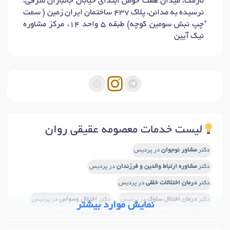
نارمک، میدان هفت حوض ابتدای خیابان جانبازان شرقی،
نرسیده به مدائن، پلاک 437 ساختمان ایران زمین ( سمت
چپ نبش سومین کوچه) طبقه 5 واحد 14، مرکز مشاوره
نیک آیین
لیست خدمات معصومه عقیقی روان
دکتر
مشاور نوجوان
در پردیس
دکتر
مشاوره ارتباط والدین و فرزندان
در پردیس
دکتر
درمان اختلالات خلقی
در پردیس
دکتر
درمان اختلال سلوک
در پردیس
دکتر
اختلال وسواس
در پردیس
نمایش موارد بیشتر
دکتر
فوبیا
در پردیس
دکتر
آموزش مهارتهای زندگی
در پردیس