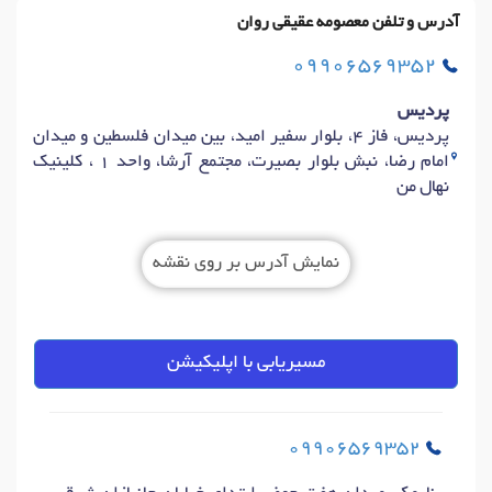
آدرس و تلفن معصومه عقیقی روان
09906569352
پردیس
پردیس، فاز ۴، بلوار سفیر امید، بین میدان فلسطین و میدان
امام رضا، نبش بلوار بصیرت، مجتمع آرشا، واحد ۱ ، کلینیک
نهال من
نمایش آدرس بر روی نقشه
مسیریابی با اپلیکیشن
09906569352