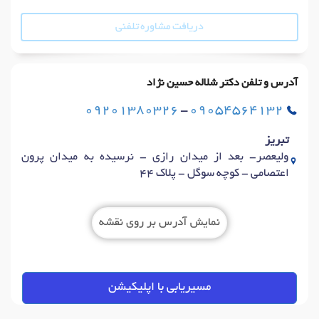
دریافت مشاوره تلفنی
آدرس و تلفن دکتر شلاله حسین نژاد
09201380326
-
09054564132
تبریز
ولیعصر- بعد از میدان رازی - نرسیده به میدان پرون
اعتصامی - کوچه سوگل - پلاک 44
نمایش آدرس بر روی نقشه
مسیریابی با اپلیکیشن