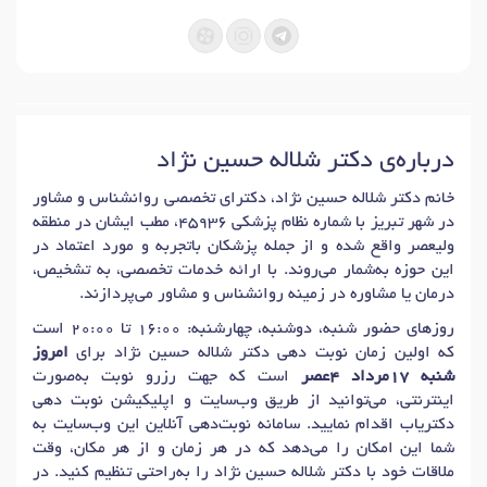
خدمات ما
_ مشاوره فردی و درمان اختلالات افسردگی، اضطراب و وسواس
_ مشاوره و درمان تخصصی تروما ( سو استفاده و زخم های
درباره‌ی دکتر شلاله حسین نژاد
کودکی)
خانم دکتر شلاله حسین نژاد، دکترای تخصصی روانشناس و مشاور
_ درمان اختلالات جنسی و سکس تراپی
در شهر تبریز با شماره نظام پزشکی 45936، مطب ایشان در منطقه
_ مشاوره خانواده و زوج درمانی
ولیعصر واقع شده و از جمله پزشکان باتجربه و مورد اعتماد در
این حوزه به‌شمار می‌روند. با ارائه خدمات تخصصی، به تشخیص،
_ راهبرد های ارتقای کیفیت روابط زوجین
درمان یا مشاوره در زمینه روانشناس و مشاور می‌پردازند.
_ مشاوره قبل از ازدواج و بعد از طلاق
روزهای حضور شنبه، دوشنبه، چهارشنبه: 16:00 تا 20:00 است
_ مشاوره شکست روابط، سوگ و سازگاری بعد از طلاق
که اولین زمان نوبت دهی دکتر شلاله حسین نژاد برای
امروز
_ بهبود روابط بین والد و فرزند (اصلاح رفتار)
شنبه 17مرداد 4عصر
است که جهت رزرو نوبت به‌صورت
اینترنتی، می‌توانید از طریق وب‌سایت و اپلیکیشن نوبت دهی
_ مشاوره و حل تعارضات و مشکلات مهاجرت
دکتریاب اقدام نمایید. سامانه نوبت‌دهی آنلاین این وب‌سایت به
_ مشاوره استعدادیابی و شخصیت شناسی
شما این امکان را می‌دهد که در هر زمان و از هر مکان، وقت
ملاقات خود با دکتر شلاله حسین نژاد را به‌راحتی تنظیم کنید. در
_ اجرا و تفسیر آزمونهای روانشناختی