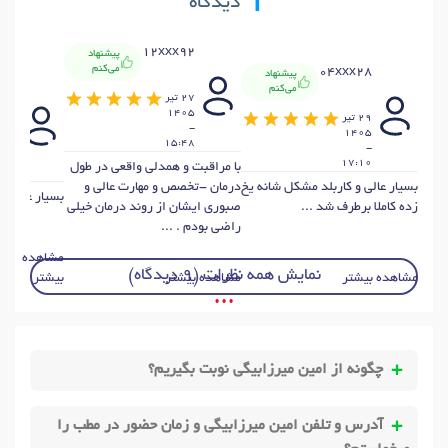
9
دیدگاه
12xxx92
پیشنهاد
می‌کنم
04xxx28
پیشنهاد
x63
می‌کنم
27 تير
1405
29 تير
-
25
1405
405
15:48
-
-
17:10
با مراقبت و همدلی واقعی در طول
:14
بسیار عالی و کاربلد مشکل شانه یخ
درمان -تخصص و مهارت عالی و
بسیار عالی ..
زده کاملا برطرف شد ...
صبوری ایشان از روند درمان خیلی
راضی بودم . ...
مشاهده
نمایش همه نظرات (9 دیدگاه)
مشاهده بیشتر
مشاهده بیشتر
بیشتر
• • •
چگونه از امین میرزابیگی نوبت بگیریم؟
آدرس و تلفن امین میرزابیگی و زمان حضور در مطب را