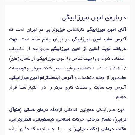
دکتر
آسیب های شانه
در تهران
دکتر
تمرین درمانی (ورزش درمانی)
در تهران
دکتر
درد کمر
در تهران
درباره‌ی امین میرزابیگی
دکتر
فیزیولوژی
در تهران
دکتر
کف پای صاف
در تهران
آقای امین میرزابیگی
کارشناس فیزیوتراپی در تهران است که
دکتر
قوز کمر
در تهران
دکتر
درد آرنج
در تهران
آدرس مطب امین میرزابیگی
در تهران واقع شده است.
جهت
دکتر
پارگی تاندون آشیل
در تهران
دکتر
انگشت چکشی
در تهران
دریافت نوبت آنلاین از امین میرزابیگی
می‌توانید از دکتریاب
دکتر
دیسک کمر
در تهران
دکتر
زانو درد
در تهران
استفاده کنید و یا جهت تماس با امین میرزابیگی از شماره(های)
دکتر
رادیکولوپاتی کمری
در تهران
دکتر
پارگی مینیسک
در تهران
09120340237
استفاده بفرمایید. سعی شده معرفی و توضیحات
دکتر
گردن درد
در تهران
دکتر
دررفتگی مفصل شانه
در تهران
مختصری از جمله مشخصات و
آدرس اینستاگرام امین میرزابیگی
،
دکتر
آرتروز آرنج
در تهران
دکتر
شکستگی مچ پا
در تهران
آدرس وب سایت و ساعات کاری مرکز را در اختیار شما قرار
دکتر
در رفتگی زانو
در تهران
دکتر
در رفتگی مفصل
در تهران
دهیم.
دکتر
پارگی عضلات و کشیدگی ساق
در تهران
دکتر
هالوکس والگوس
در تهران
دکتر
تنگی کانال نخاعی
در تهران
امین میرزابیگی همچنین خدماتی ازجمله
درمان دستی (منوآل
دکتر
شکستگی لگن
در تهران
دکتر
شکستگی مچ دست
در تهران
تراپی)
،
ماساژ درمانی
،
حرکات اصلاحی
،
دیسکوپاتی
،
الکتروتراپی
،
دکتر
لیزر دیسک کمر و گردن
در تهران
مگنت درمانی (مگنت تراپی)
و ... را به مراجعه کنندگان ارائه