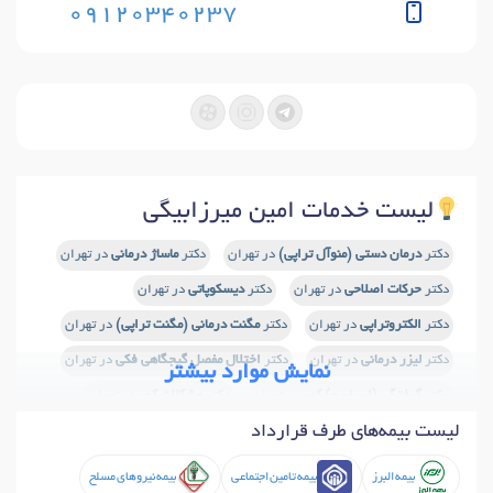
09120340237
لیست خدمات امین میرزابیگی
دکتر
درمان دستی (منوآل تراپی)
در تهران
دکتر
ماساژ درمانی
در تهران
دکتر
حرکات اصلاحی
در تهران
دکتر
دیسکوپاتی
در تهران
دکتر
الکتروتراپی
در تهران
دکتر
مگنت درمانی (مگنت تراپی)
در تهران
دکتر
لیزر درمانی
در تهران
دکتر
اختلال مفصل گیجگاهی فکی
در تهران
نمایش موارد بیشتر
دکتر
گرفتگی (اسپاسم) کمر
در تهران
دکتر
مشکلات کمر
در تهران
لیست بیمه‌های طرف قرارداد
دکتر
ماساژ کایروپراکتیک
در تهران
دکتر
درد شانه
در تهران
دکتر
درد عصب سیاتیک
در تهران
دکتر
گودی کمر
در تهران
بیمه البرز
بیمه تامین اجتماعی
بیمه نیروهای مسلح