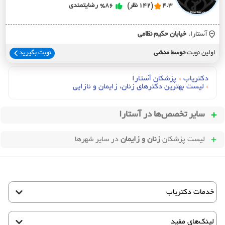
4.3
(142 نظر)
%86
رضایتمندی
آستارا،
خيابان حکيم نظامي
اولین نوبت:
توسط منشی
نوبت بگیرید
دکتریاب
›
پزشکان آستارا
›
لیست بهترین دکترهای زنان، زایمان و نازایی
سایر تخصص‌ها در
آستارا
لیست پزشکان
زنان و زایمان
در سایر شهرها
خدمات دکتریاب
لینک‌های مفید