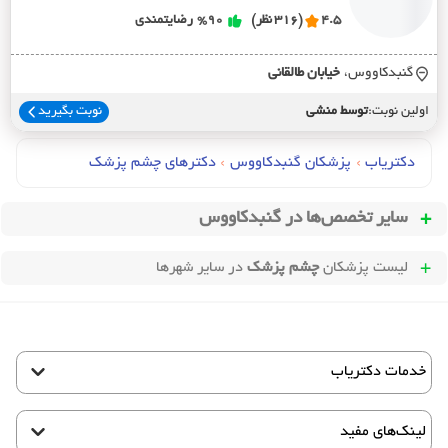
4.5
(316 نظر)
%90
رضایتمندی
گنبدکاووس،
خيابان طالقاني
اولین نوبت:
توسط منشی
نوبت بگیرید
دکتریاب
›
پزشکان گنبدکاووس
›
دکترهای چشم پزشک
سایر تخصص‌ها در
گنبدکاووس
لیست پزشکان
چشم پزشک
در سایر شهرها
خدمات دکتریاب
لینک‌های مفید