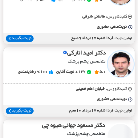
گنبدکاووس،
طالقاني شرقي
نوبت‌دهی حضوری
اولین نوبت:
فردا شنبه 17مرداد 9صبح
نوبت بگیرید
دکتر امید انارکی
متخصص چشم پزشک
5.0
127+
نوبت آنلاین
%100
رضایتمندی
گنبدکاووس،
خيابان امام خميني
نوبت‌دهی حضوری
اولین نوبت:
فردا شنبه 17مرداد 10صبح
نوبت بگیرید
دکتر مسعود جهانی هیوه چی
متخصص چشم پزشک