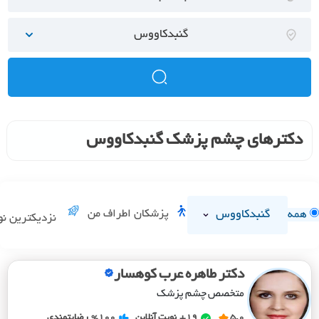
گنبدکاووس
دکترهای چشم پزشک گنبدکاووس
گنبدکاووس
پزشکان اطراف من
همه
نزدیکترین ن
دکتر طاهره عرب کوهسار
متخصص چشم پزشک
5.0
19+
نوبت آنلاین
%100
رضایتمندی