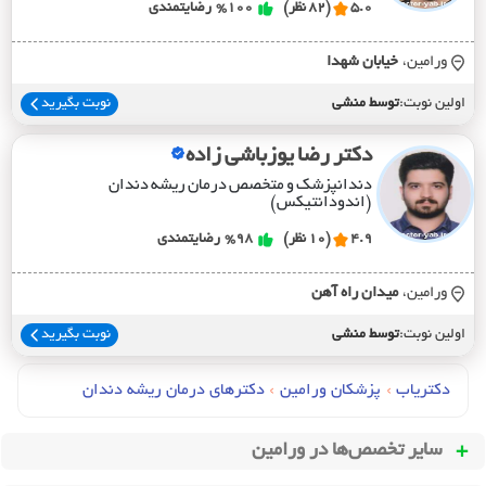
5.0
(82 نظر)
%100
رضایتمندی
ورامین،
خيابان شهدا
اولین نوبت:
توسط منشی
نوبت بگیرید
دکتر رضا یوزباشی زاده
دندانپزشک و متخصص درمان ریشه دندان
(اندودانتیکس)
4.9
(10 نظر)
%98
رضایتمندی
ورامین،
ميدان راه آهن
اولین نوبت:
توسط منشی
نوبت بگیرید
دکتریاب
›
پزشکان ورامین
›
دکترهای درمان ريشه دندان
سایر تخصص‌ها در
ورامین