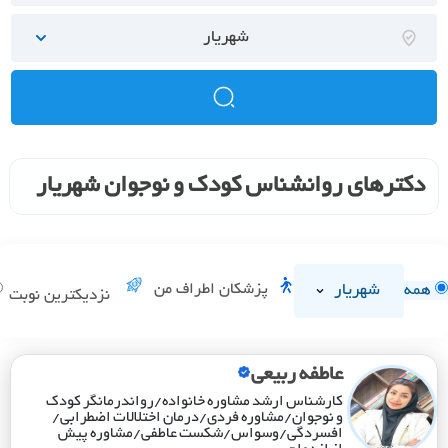
شهریار
دکترهای روانشناس کودک و نوجوان شهریار
شهریار
پزشکان اطراف من
همه
نزدیکترین نوبت
عاطفه ربیعی
کارشناس ارشد مشاوره خانواده/رواندرمانگر کودک
و نوجوان/مشاوره فردی/درمان اختلالات اضطرابی/
افسردگی/وسواس/شکست عاطفی/مشاوره پیش