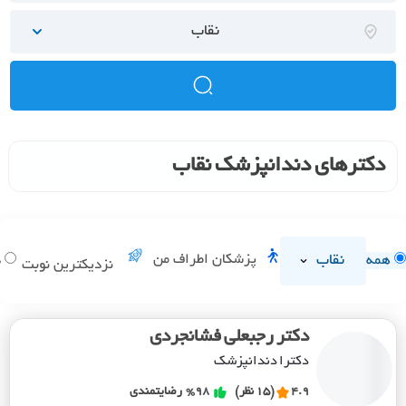
نقاب
دکترهای دندانپزشک نقاب
نقاب
پزشکان اطراف من
همه
د
نزدیکترین نوبت
دکتر رجبعلی فشانجردی
دکترا دندانپزشک
4.9
(15 نظر)
%98
رضایتمندی