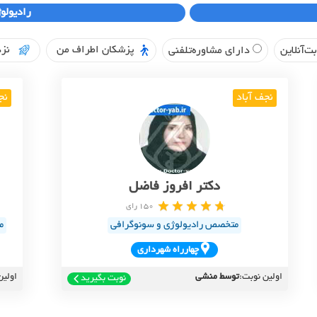
رادیولو
پزشکان اطراف من
نزد
ت‌آنلاین
دارای مشاوره‌تلفنی
نجف آباد
نج
دکتر افروز فاضل
150 رای
متخصص رادیولوژی و سونوگرافی
م
چهارراه شهرداري
اولین نوبت:
توسط منشی
اولین
نوبت بگیرید