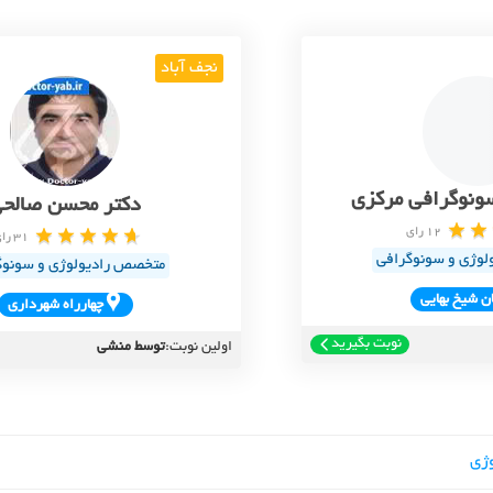
نجف آباد
سونوگرافی مرکزی
دکتر محسن صالح
12 رای
31 رای
لوژی و سونوگرافی
متخصص رادیولوژی و سونوگ
ان شيخ بهايي
چهارراه شهرداري
نوبت بگیرید
اولین نوبت:
توسط منشی
وژی