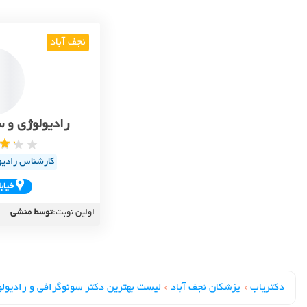
نجف آباد
رادیولوژی و 
کارشناس رادیو
خياب
اولین نوبت:
توسط منشی
دکتریاب
›
پزشکان نجف آباد
›
لیست بهترین دکتر سونوگرافی و رادیول