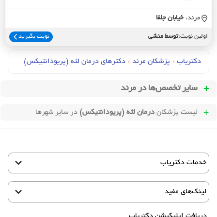
مرند،
خيابان جلفا
اولین نوبت:
توسط منشی
نوبت بگیرید
دکتریاب
›
پزشکان مرند
›
دکترهای درمان لثه (پريودانتيکس)
سایر تخصص‌ها در
مرند
لیست پزشکان
درمان لثه (پریودانتیکس)
در سایر شهرها
خدمات دکتریاب
لینک‌های مفید
دریافت اپلیکیشن دکتریاب