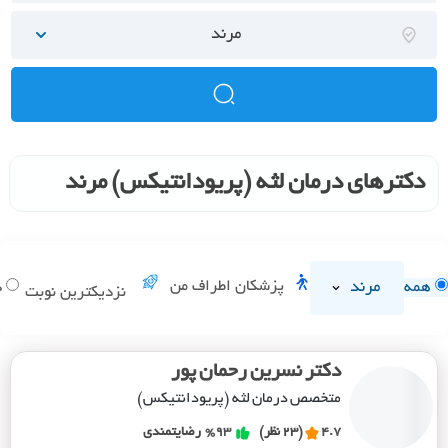
مرند
دکترهای درمان لثه (پریودانتیکس) مرند
مرند
پزشکان اطراف من
همه
د
نزدیکترین نوبت
دکتر نسرین رحمان پور
متخصص درمان لثه (پریودانتیکس)
4.7
(23 نظر)
%93
رضایتمندی