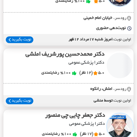
5.0
%100
رضایتمندی
رودسر،
خيابان امام خميني
نوبت‌دهی حضوری
اولین نوبت:
امروز شنبه 17مرداد 12ظهر
نوبت بگیرید
دکتر محمدحسین پورشریف املشی
دکترا پزشکی عمومی
5.0
(12 نظر)
%100
رضایتمندی
رودسر،
املش، رانکوه
اولین نوبت:
توسط منشی
نوبت بگیرید
دکتر جعفر چایی چی منصور
دکترا پزشکی عمومی
5.0
(17 نظر)
%100
رضایتمندی