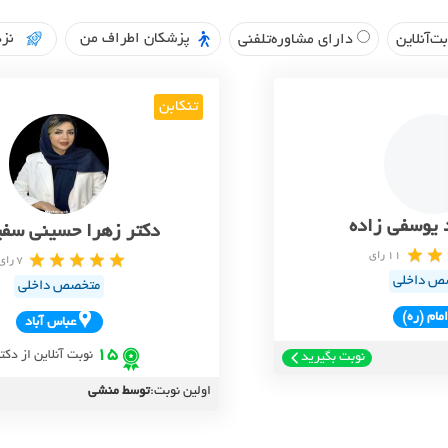
پزشکان اطراف من
نزد
ت‌آنلاین
دارای مشاوره‌تلفنی
تنکابن
 یوسفی زاده
دکتر زهرا حسینی سفی
11 رای
7 رای
ص داخلی
متخصص داخلی
امام (ره)
عباس آباد
15
نوبت آنلاین از دکت
نوبت بگیرید
اولین نوبت:
توسط منشی