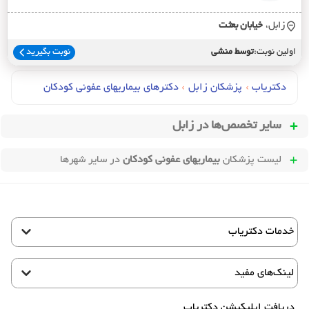
زابل،
خيابان بعثت
اولین نوبت:
توسط منشی
نوبت بگیرید
دکتریاب
›
پزشکان زابل
›
دکترهای بيماريهاي عفوني کودکان
سایر تخصص‌ها در
زابل
لیست پزشکان
بیماریهای عفونی کودکان
در سایر شهرها
خدمات دکتریاب
لینک‌های مفید
دریافت اپلیکیشن دکتریاب