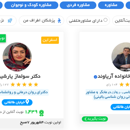
مشاوره
مشاوره فردی
مشاوره کودک و نوجوان
پزشکان اطراف من
نزد
ت‌آنلاین
دارای مشاوره‌تلفنی
نوب
اسفراین
انواده آریاوند
دکتر سولماز یارشیر
104 رای
127 رای
سی ، روان درمانگر و مشاور
دکترای روان درمانی و روانشناس
تی روان شناسی بالینی)
خيابان طالقاني
بان طالقاني
1,439
نوبت آنلاین از د
نوبت بگیرید
اولین نوبت:
4شهریور 7صبح