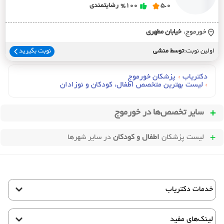
5.0
%100
رضایتمندی
خورموج،
خيابان مطهري
اولین نوبت:
توسط منشی
نوبت بگیرید
دکتریاب
›
پزشکان خورموج
›
لیست بهترین متخصص اطفال، کودکان و نوزادان
سایر تخصص‌ها در
خورموج
لیست پزشکان
اطفال و کودکان
در سایر شهرها
خدمات دکتریاب
لینک‌های مفید