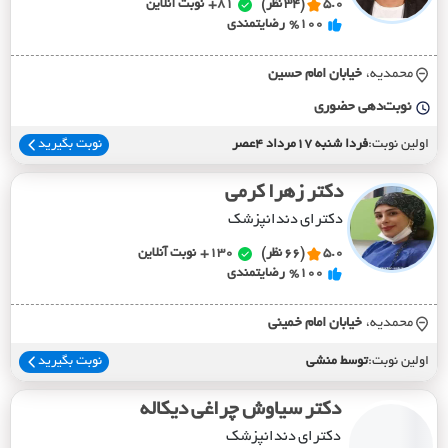
5.0
(34 نظر)
81+
نوبت آنلاین
%100
رضایتمندی
محمدیه،
خيابان امام حسين
نوبت‌دهی حضوری
اولین نوبت:
فردا شنبه 17مرداد 4عصر
نوبت بگیرید
دکتر زهرا کرمی
دکترای دندانپزشک
5.0
(66 نظر)
130+
نوبت آنلاین
%100
رضایتمندی
محمدیه،
خيابان امام خميني
اولین نوبت:
توسط منشی
نوبت بگیرید
دکتر سیاوش چراغی دیکاله
دکترای دندانپزشک