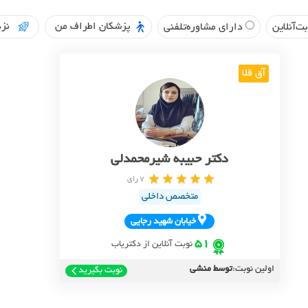
پزشکان اطراف من
نزد
ت‌آنلاین
دارای مشاوره‌تلفنی
آق قلا
دکتر حبیبه شیرمحمدلی
7 رای
متخصص داخلی
خيابان شهيد رجايي
51
نوبت آنلاین از دکتریاب
اولین نوبت:
توسط منشی
نوبت بگیرید