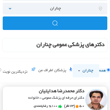
چناران
دکترهای پزشکی عمومی چناران
چناران
پزشکان اطراف من
همه
نزدیکترین نوبت
دکتر محمدرضا هدایتیان
دکترای حرفه ای پزشک عمومی - خانواده
5.0
(73 نظر)
%100
رضایتمندی