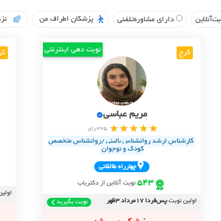
پزشکان اطراف من
نزد
ت‌آنلاین
دارای مشاوره‌تلفنی
نوبت دهی اینترنتی
کرج
کر
مریم عباسی
375 رای
کارشناس ارشد روانشناس بالینی /روانشناس متخصص
کودک و نوجوان
چهارراه طالقاني
543
نوبت آنلاین از دکتریاب
اولین
اولین نوبت:
پس‌فردا 17مرداد 3ظهر
نوبت بگیرید