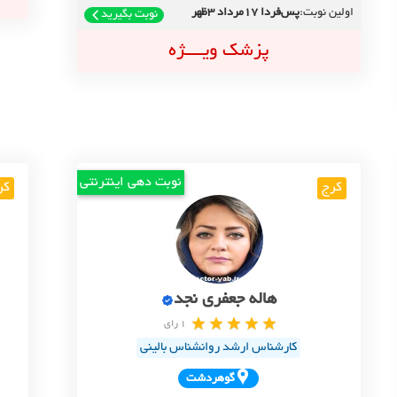
اولین نوبت:
پس‌فردا 17مرداد 3ظهر
نوبت بگیرید
پزشک ویــــژه
نوبت دهی اینترنتی
کرج
کر
هاله جعفری نجد
1 رای
کارشناس ارشد روانشناس بالینی
گوهردشت