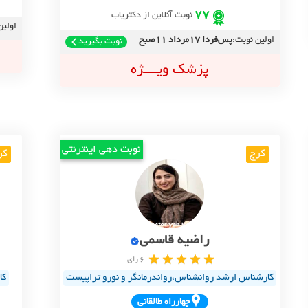
77
نوبت آنلاین از دکتریاب
اولین
اولین نوبت:
پس‌فردا 17مرداد 11صبح
نوبت بگیرید
پزشک ویــــژه
نوبت دهی اینترنتی
کرج
کر
راضیه قاسمی
6 رای
کارشناس ارشد روانشناس،رواندرمانگر و نورو تراپیست
کا
چهارراه طالقاني