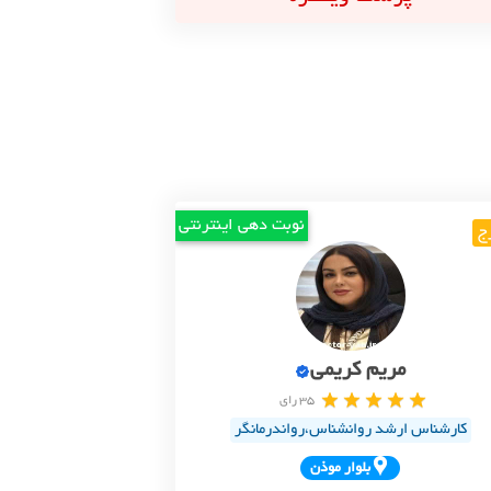
نوبت دهی اینترنتی
ج
مریم کریمی
35 رای
کارشناس ارشد روانشناس،رواندرمانگر
بلوار موذن