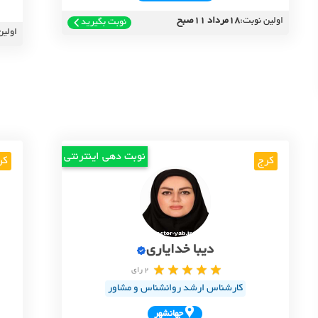
اولین نوبت:
18مرداد 11صبح
نوبت بگیرید
اولین
نوبت دهی اینترنتی
کرج
کر
دیبا خدایاری
2 رای
کارشناس ارشد روانشناس و مشاور
جهانشهر