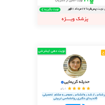
79
نوبت آنلاین از دکتریاب
 نوبت:
پس‌فردا 17مرداد 1ظهر
نوبت بگیرید
پزشک ویــــژه
نوبت دهی اینترنتی
ج
حدیثه کریمایی
1 رای
رشناس ارشد روانشناس عمومی و مشاور تحصیلی،
کاندیدای دکتری روانشناسی تربیتی