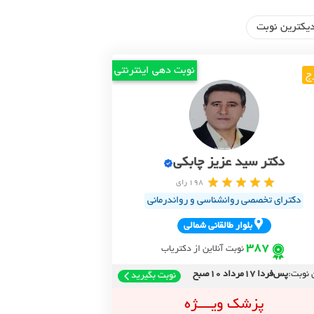
یکترین نوبت
نوبت دهی اینترنتی
ج
دکتر سید عزیز چابکی
198 رای
دکترای تخصصی روانشناسی و رواندرمانی
بلوار طالقاني شمالي
387
نوبت آنلاین از دکتریاب
 نوبت:
پس‌فردا 17مرداد 10صبح
نوبت بگیرید
پزشک ویــــژه