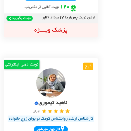
120
نوبت آنلاین از دکتریاب
اولین نوبت:
پس‌فردا 17مرداد 2ظهر
نوبت بگیرید
پزشک ویــــژه
نوبت دهی اینترنتی
کرج
ناهید تیموری
3 رای
کارشناس ارشد روانشناس کودک نوجوان زوج خانواده
فاز چهار مهرشهر