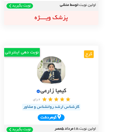
اولین نوبت:
توسط منشی
نوبت بگیرید
پزشک ویــــژه
نوبت دهی اینترنتی
کرج
کیمیا زارعی
2 رای
کارشناس ارشد روانشناس و مشاور
گوهردشت
اولین نوبت:
18مرداد 5عصر
نوبت بگیرید