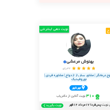
نوبت دهی اینترنتی
ج
بهنوش مرعشی
37 رای
ج درمانگر | مشاور پیش از ازدواج | مشاوره فردی |
نوروفیدبک
مهرشهر
310
نوبت آنلاین از دکتریاب
 نوبت:
پس‌فردا 17مرداد 12ظهر
نوبت بگیرید