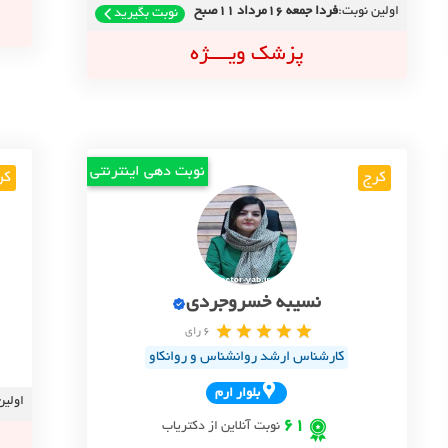
اولین نوبت:
فردا جمعه 16مرداد 11صبح
نوبت بگیرید
پزشک ویــــژه
نوبت دهی اینترنتی
کرج
کر
نسیبه خسروجردی
6 رای
کارشناس ارشد روانشناس و روانکاو
بلوار ارم
اولین
61
نوبت آنلاین از دکتریاب