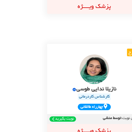
پزشک ویــــژه
ج
نازیلا ندایی طوسی
کارشناس کاردرمانی
چهارراه طالقاني
 نوبت:
توسط منشی
نوبت بگیرید
پزشک ویــــژه