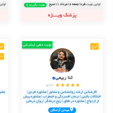
اولین نوبت:
فردا جمعه 16مرداد 11صبح
اولین
نوبت بگیرید
پزشک ویــــژه
نوبت دهی اینترنتی
کرج
کر
ان
ثنا ربیعی
40 رای
کارشناس ارشد روانشناس و مشاور | مشاوره فردی |
اختلالات بالینی | درمان افسردگی و اضطراب | مشاوره پیش
از ازدواج | مشاوره در طلاق | زوج درمانگر | روان درمانی
ميدان آزادگان