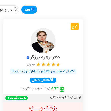
همه
دارای نوب
کرج
دکتر زهره برزگر
24 رای
دکترای تخصصی روانشناس | مشاور | رواندرمانگر
طالقاني شمالي
894
نوبت آنلاین از دکتریاب
اولین نوبت:
توسط منشی
نوبت بگیرید
پزشک ویــــژه