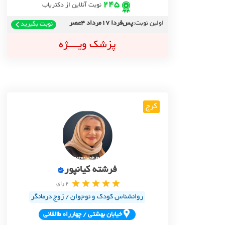
245
نوبت آنلاین از دکتریاب
اولین نوبت:
پس‌فردا 17مرداد 4عصر
نوبت بگیرید
پزشک ویــــژه
کرج
فرشته کیانپور
2 رای
روانشناس کودک و نوجوان / زوج درمانگر
خيابان بهشتي / چهارراه طالقاني