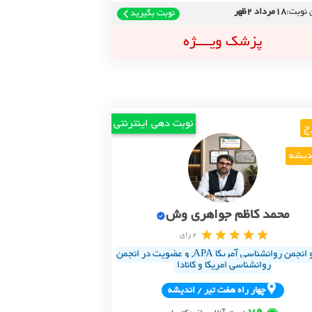
 نوبت:
18مرداد 2ظهر
نوبت بگیرید
پزشک ویــــژه
نوبت دهی اینترنتی
ج
دیشه
محمد کاظم جواهری وش
2 رای
عضو انجمن روانشناسی آمریکا APA, و عضویت در انجمن
روانشناسی امریکا و کانادا
چهار راه هفت تير / انديشه