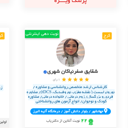
پزشک ویــــژه
نوبت دهی اینترنتی
کرج
کر
شقایق صفرنیاکان شهری
1 رای
کارشناس ارشد متخصص روانشناسی و مشاوره /
زو
نوروتراپیست ( نقشه مغزی، نوروفیدبک، tDCS)/ مشاوره
فردی و بزرگسال/ زوج درمانی / خانواده درمانی/ مشاوره
کودک و نوجوان/ انواع آزمون های روانشناختی
جهانشهر / بلوار دانش آموز / درمانگاه آتيه البرز
22
نوبت آنلاین از دکتریاب
اولین