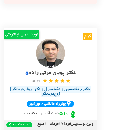
نوبت دهی اینترنتی
کرج
دکتر پویان عزتی‌ زاده
40 رای
دکتری تخصصی روانشناسی | روانکاو | روان‌درمانگر |
زوج‌درمانگر
چهارراه طالقاني / مهرشهر
510
نوبت آنلاین از دکتریاب
اولین نوبت:
پس‌فردا 17مرداد 11صبح
نوبت بگیرید