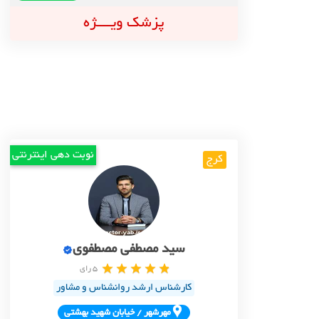
پزشک ویــــژه
نوبت دهی اینترنتی
کرج
سید مصطفی مصطفوی
5 رای
کارشناس ارشد روانشناس و مشاور
مهرشهر / خيابان شهيد بهشتي