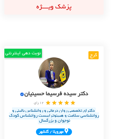
پزشک ویــــژه
نوبت دهی اینترنتی
کرج
دکتر سیده فرسیما حسینیان
12 رای
دکترای تخصصی روان درمانی و روانشناس بالینی و
روانشناسی سلامت و هیپنوتراپیست روانشناس کودک
نوجوان و بزرگسال
مهرويلا / گلشهر