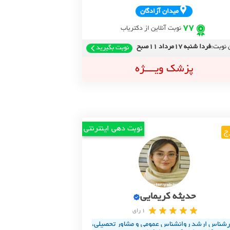
ميدان آزادگان
77
نوبت آنلاین از دکتریاب
 نوبت:
فردا شنبه 17مرداد 11صبح
نوبت بگیرید
پزشک ویــــژه
نوبت دهی اینترنتی
ج
حدیثه کریمایی
1 رای
رشناس ارشد روانشناس عمومی و مشاور تحصیلی،