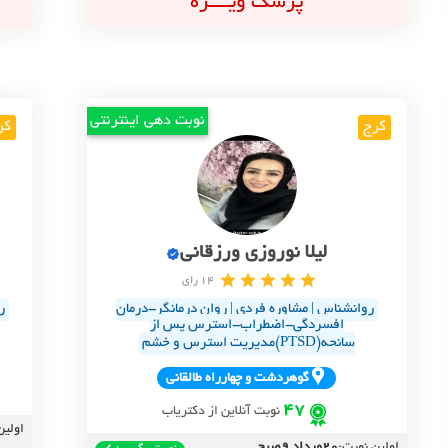
پزشک ویــــژه
نوبت دهی اینترنتی
کرج
کر
لیلا نوروزی ورزقانی
14 رای
روانشناس | مشاوره فردی | روان درمانگر-درمان
ر
افسردگی-اضطراب-استرس پس از
سانحه(PTSD)مدیریت استرس و خشم
گوهردشت و چهارراه طالقاني
47
نوبت آنلاین از دکتریاب
اولین