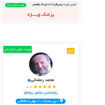
اولین نوبت:
پس‌فردا 18مرداد 5عصر
نوبت بگیرید
پزشک ویــــژه
نوبت دهی اینترنتی
کرج
محمد رمضانی
3 رای
روانشناس، مشاور، روانکاو
1-پل حصارک / 2-چهارراه طالقاني