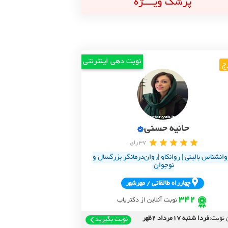
پزشک ویــــژه
نوبت دهی اینترنتی
ج
حانیه حسنی
37 رای
وانشناس بالینی | روانکاو |روان‌درمانگر بزرگسال و
نوجوان
چهارراه طالقاني / مهرشهر
342
نوبت آنلاین از دکتریاب
 نوبت:
فردا شنبه 17مرداد 2ظهر
نوبت بگیرید