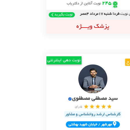
245
نوبت آنلاین از دکتریاب
 نوبت:
فردا شنبه 17مرداد 4عصر
نوبت بگیرید
پزشک ویــــژه
نوبت دهی اینترنتی
ج
سید مصطفی مصطفوی
5 رای
کارشناس ارشد روانشناس و مشاور
مهرشهر / خيابان شهيد بهشتي