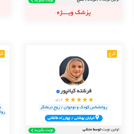
اولین نوبت:
20مرداد 9صبح
نوبت بگیرید
پزشک ویــــژه
کرج
کر
فرشته کیانپور
2 رای
روانشناس کودک و نوجوان / زوج درمانگر
د
روا
خيابان بهشتي / چهارراه طالقاني
اولین نوبت:
توسط منشی
نوبت بگیرید