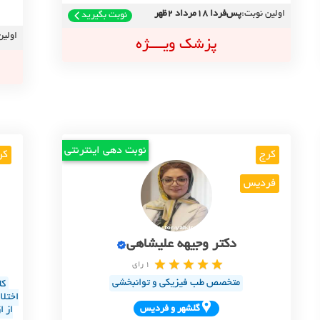
اولین نوبت:
پس‌فردا 18مرداد 2ظهر
نوبت بگیرید
اولین
پزشک ویــــژه
نوبت دهی اینترنتی
کرج
کر
فردیس
دکتر وجیهه علیشاهی
1 رای
متخصص طب فیزیکی و توانبخشی
کا
اختلا
گلشهر و فرديس
از ا