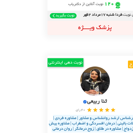
120
نوبت آنلاین از دکتریاب
 نوبت:
فردا شنبه 17مرداد 2ظهر
نوبت بگیرید
پزشک ویــــژه
نوبت دهی اینترنتی
ج
ثنا ربیعی
40 رای
رشناس ارشد روانشناس و مشاور | مشاوره فردی |
لات بالینی | درمان افسردگی و اضطراب | مشاوره پیش
زدواج | مشاوره در طلاق | زوج درمانگر | روان درمانی