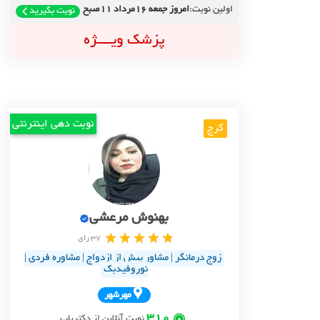
اولین نوبت:
امروز جمعه 16مرداد 11صبح
نوبت بگیرید
پزشک ویــــژه
نوبت دهی اینترنتی
کرج
بهنوش مرعشی
37 رای
زوج درمانگر | مشاور پیش از ازدواج | مشاوره فردی |
نوروفیدبک
مهرشهر
310
نوبت آنلاین از دکتریاب