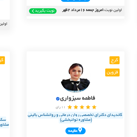
اولین نوبت:
امروز جمعه 16مرداد 2ظهر
نوبت بگیرید
اولین
کرج
کر
قزوین
فاطمه سبزواری
11 رای
کاندیدای دکترای تخصصی روان درمانی و روانشناس بالینی
(مشاوره توانبخشی)
سکس
مشاور
عظيمه