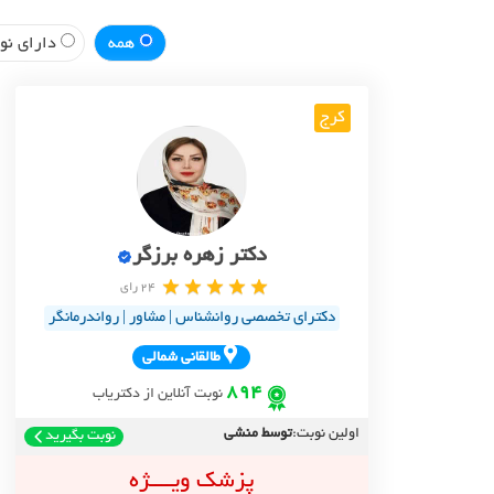
همه
دارای نوب
کرج
دکتر زهره برزگر
24 رای
دکترای تخصصی روانشناس | مشاور | رواندرمانگر
طالقاني شمالي
894
نوبت آنلاین از دکتریاب
اولین نوبت:
توسط منشی
نوبت بگیرید
پزشک ویــــژه