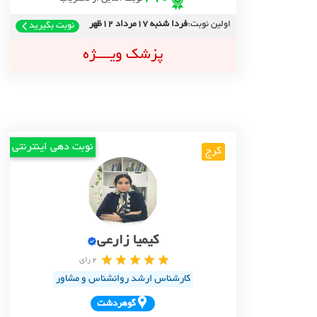
اولین نوبت:
فردا شنبه 17مرداد 12ظهر
نوبت بگیرید
پزشک ویــــژه
نوبت دهی اینترنتی
کرج
کیمیا زارعی
2 رای
کارشناس ارشد روانشناس و مشاور
گوهردشت