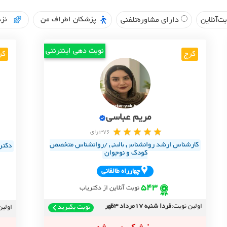
پزشکان اطراف من
نزد
ت‌آنلاین
دارای مشاوره‌تلفنی
نوبت دهی اینترنتی
کرج
کر
مریم عباسی
376 رای
کارشناس ارشد روانشناس بالینی /روانشناس متخصص
کودک و نوجوان
چهارراه طالقاني
543
نوبت آنلاین از دکتریاب
اولین نوبت:
فردا شنبه 17مرداد 3ظهر
نوبت بگیرید
اولین