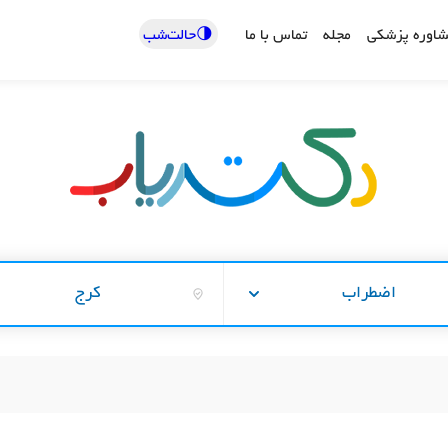
🌗حالت‌شب
اوره پزشکی
مجله
تماس با ما
اضطراب
کرج