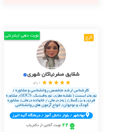
نوبت دهی اینترنتی
کرج
شقایق صفرنیاکان شهری
1 رای
کارشناس ارشد متخصص روانشناسی و مشاوره /
نوروتراپیست ( نقشه مغزی، نوروفیدبک، tDCS)/ مشاوره
فردی و بزرگسال/ زوج درمانی / خانواده درمانی/ مشاوره
کودک و نوجوان/ انواع آزمون های روانشناختی
جهانشهر / بلوار دانش آموز / درمانگاه آتيه البرز
22
نوبت آنلاین از دکتریاب