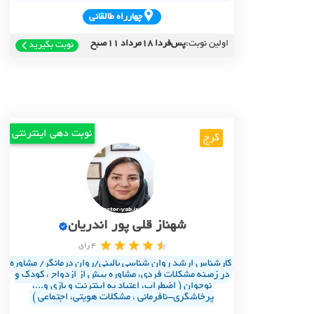
چهارراه طالقاني
اولین نوبت:
پس‌فردا 18مرداد 11صبح
نوبت بگیرید
نوبت دهی اینترنتی
کرج
شهناز قلی پور اندریان
4 رای
کارشناس ارشد روان شناسی بالینی/روان درمانگر/ مشاوره
در زمینه مشکلات فردی، مشاوره پیش از ازدواج ، کودک و
نوجوان ( اضطراب، اعتیاد به اینترنت و بازی و...،
پرخاشگری-نافرمانی ، مشکلات هویتی، اجتماعی )