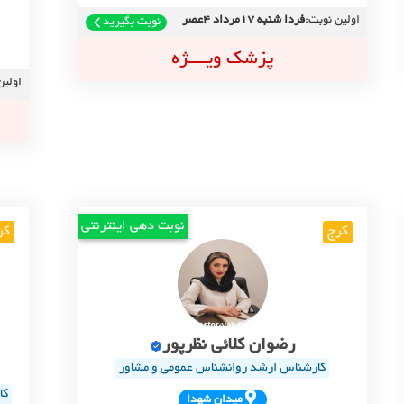
اولین نوبت:
فردا شنبه 17مرداد 4عصر
نوبت بگیرید
پزشک ویــــژه
اولین
نوبت دهی اینترنتی
کرج
کر
رضوان کلائی نظرپور
کارشناس ارشد روانشناس عمومی و مشاور
کا
ميدان شهدا