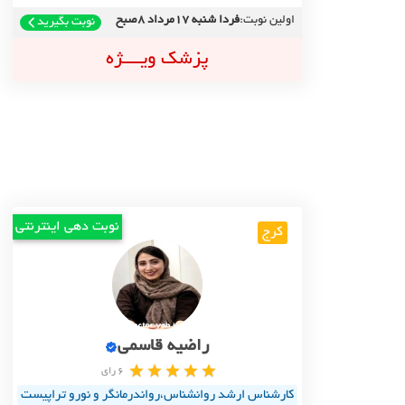
اولین نوبت:
فردا شنبه 17مرداد 8صبح
نوبت بگیرید
پزشک ویــــژه
نوبت دهی اینترنتی
کرج
راضیه قاسمی
6 رای
کارشناس ارشد روانشناس،رواندرمانگر و نورو تراپیست