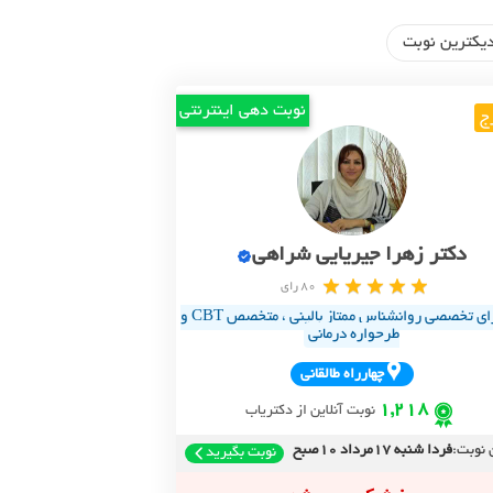
یکترین نوبت
نوبت دهی اینترنتی
ج
دکتر زهرا جیریایی شراهی
80 رای
دکترای تخصصی روانشناس ممتاز بالینی ، متخصص CBT و
طرحواره درمانی
چهارراه طالقاني
1,218
نوبت آنلاین از دکتریاب
 نوبت:
فردا شنبه 17مرداد 10صبح
نوبت بگیرید