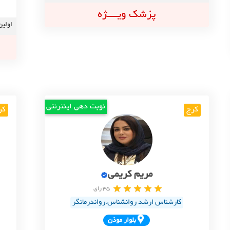
پزشک ویــــژه
اولین
نوبت دهی اینترنتی
کرج
کر
مریم کریمی
35 رای
کارشناس ارشد روانشناس،رواندرمانگر
بلوار موذن