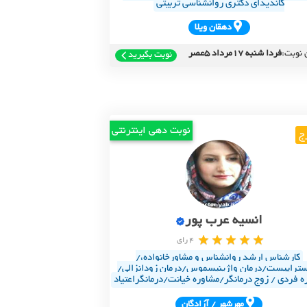
کاندیدای دکتری روانشناسی تربیتی
دهقان ويلا
 نوبت:
فردا شنبه 17مرداد 5عصر
نوبت بگیرید
نوبت دهی اینترنتی
ج
انسیه عرب پور
4 رای
کارشناس ارشد روانشناس و مشاورخانواده،/
تراپیست/درمان واژینیسموس/درمان زودانزالی/
ه فردی / زوج درمانگر/مشاوره خیانت/درمانگراعتیاد
مهرشهر / آزادگان