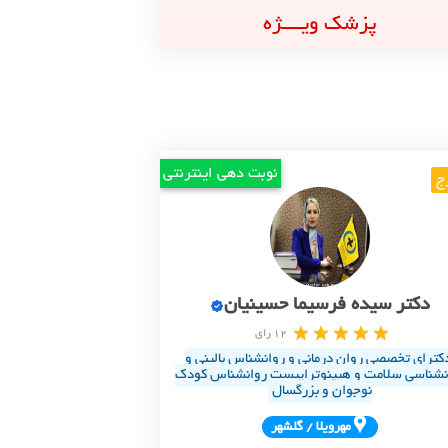
پزشک ویــــژه
نوبت دهی اینترنتی
ج
دکتر سیده فرسیما حسینیان
12 رای
کترای تخصصی روان درمانی و روانشناس بالینی و
نشناسی سلامت و هیپنوتراپیست روانشناس کودک
نوجوان و بزرگسال
مهرويلا / گلشهر