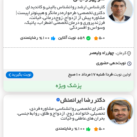
کارشناس ارشد روانشناس بالینی و کاندیدای
دکتری تخصصی؛ طرحواره‌درمانگر و هیپنوتراپیست |
مشاوره پیش از ازدواج، زوج‌درمانی، خیانت،
فرزندپروری و درمان تخصصی اضطراب، پانیک،
وسواس و افسردگی
5.0
59+
نوبت آنلاین
%100
رضایتمندی
کرمان،
چهارراه وليعصر
نوبت‌دهی حضوری
اولین نوبت:
فردا شنبه 17مرداد 10صبح
نوبت بگیرید
پزشک ویژه
دکتر رضا ایرانمنش
دکترای تخصصی روانشناسی: مشاوره فردی،
تحصیلی، خانواده، زوج، ازدواج و طلاق، روابط جنسی،
بحران های عاطفی و خیانت
5.0
%100
رضایتمندی