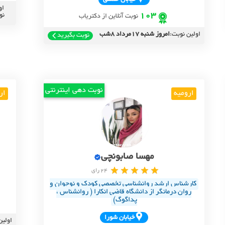
او
103
نو
نوبت آنلاین از دکتریاب
اولین نوبت:
امروز شنبه 17مرداد 8شب
نوبت بگیرید
نوبت دهی اینترنتی
ارومیه
ار
مهسا صابونچی
24 رای
کارشناس ارشد روانشناسی تخصصی کودک و نوجوان و
روان درمانگر از دانشگاه قاضی انکارا ( روانشناس ،
پداگوگ)
خيابان شورا
اولین