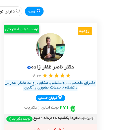
همه
دارای نوب
نوبت دهی اینترنتی
ارومیه
دکتر ناصر غفار زاده
23 رای
دکترای تخصصی - روانشناس، مشاور، رواندرمانگر، مدرس
دانشگاه / خدمات حضوری و آنلاین
خيابان حسني
271
نوبت آنلاین از دکتریاب
اولین نوبت:
فردا یکشنبه 18مرداد 9صبح
نوبت بگیرید