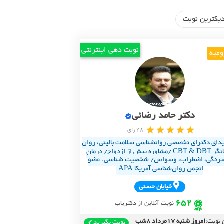
یکترین نوبت
نوبت دهی اینترنتی
ومیه
دکتر حامد رضائی
48 رای
یدای دکترای تخصصی روانشناسی سلامت بالینی، روان‌
درمانگر CBT & DBT /مشاوره پیش از ازدواج/ درمان
ردگی، اضطراب، وسواس/ شخصیت شناسی. عضو
انجمن روان‌شناسی آمریکا APA
خيابان حسني
652
نوبت آنلاین از دکتریاب
 نوبت:
امروز شنبه 17مرداد 8شب
نوبت بگیرید