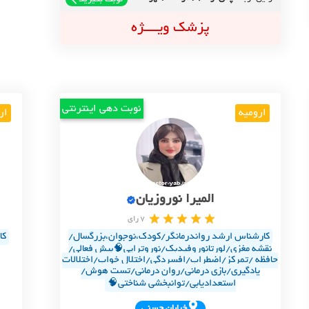
نوبت بگیرید
پزشک ویــــژه
نوبت دهی اینترنتی
ارومیه
ار
المیرا نوروزیان
7 رای
کارشناس ارشد رواندرمانگر/کودک،نوجوان،بزرگسال/
کا
نقشه مغزی/لورتانوروفیدبک‌‌/نوروتراپی🧠بیش فعالی/
حافظه /تمرکز/اضطراب/افسردگی/اختلال خواب/اختلالات
یادگیری/بازی ‌درمانی/روان درمانی/‌تست هوش/
استعدادیابی/توانبخشی شناختی🧠
خيابان حسني