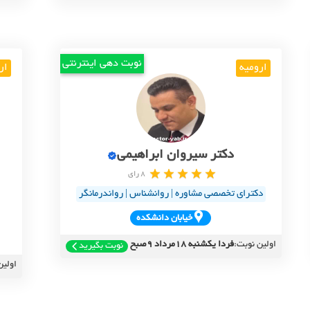
نوبت دهی اینترنتی
ارومیه
ار
دکتر سیروان ابراهیمی
8 رای
دکترای تخصصی مشاوره | روانشناس | رواندرمانگر
خيابان دانشکده
اولین نوبت:
فردا یکشنبه 18مرداد 9صبح
نوبت بگیرید
اولین