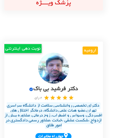
پزشک ویــــژه
نوبت دهی اینترنتی
ارومیه
دکتر فرشید بی باک
2 رای
دکترای تخصصی روانشناسی سلامت از دانشگاه سراسری
تهران،عضو هیات علمی دانشگاه، درمانگر اختلال های
افسردگی، وسواس و اضطراب، زوج درمانی، مشاوره پیش از
ازدواج ،شکست عشقی ،خیانت ،مشاور رسمی دادگستری در
امور طلاق
چهارراه مخابرات