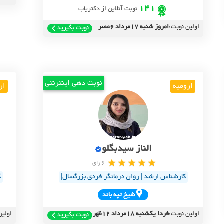
141
نوبت آنلاین از دکتریاب
اولین نوبت:
امروز شنبه 17مرداد 6عصر
نوبت بگیرید
نوبت دهی اینترنتی
ارومیه
ار
الناز سیدبگلو
6 رای
کارشناس ارشد | روان درمانگر فردی بزرگسال|
ک
شيخ تپه باند
اولین نوبت:
فردا یکشنبه 18مرداد 12ظهر
اولین
نوبت بگیرید