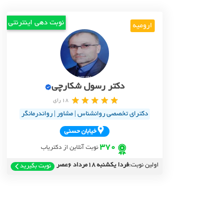
نوبت دهی اینترنتی
ارومیه
دکتر رسول شکارچی
18 رای
دکترای تخصصی روانشناس | مشاور | رواندرمانگر
خيابان حسني
370
نوبت آنلاین از دکتریاب
اولین نوبت:
فردا یکشنبه 18مرداد 6عصر
نوبت بگیرید