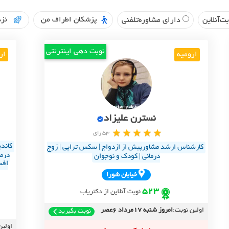
پزشکان اطراف من
نزد
ت‌آنلاین
دارای مشاوره‌تلفنی
نوبت دهی اینترنتی
ارومیه
ار
نسترن علیزاد
53 رای
کاند
کارشناس ارشد مشاورپیش از ازدواج | سکس تراپی | زوج
درمانی | کودک و نوجوان
افس
خيابان شورا
523
نوبت آنلاین از دکتریاب
اولین نوبت:
امروز شنبه 17مرداد 6عصر
نوبت بگیرید
اولین