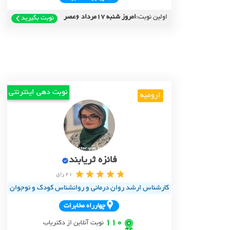
اولین نوبت:
امروز شنبه 17مرداد 6عصر
نوبت بگیرید
نوبت دهی اینترنتی
ارومیه
فائزه ثریابند
21 رای
کارشناس ارشد روان درمانی و روانشناس کودک و نوجوان
چهارراه مخابرات
110
نوبت آنلاین از دکتریاب