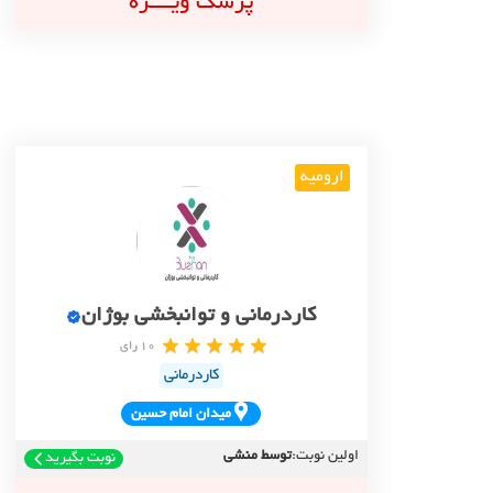
پزشک ویــــژه
ارومیه
کاردرمانی و توانبخشی بوژان
10 رای
کاردرمانی
ميدان امام حسين
اولین نوبت:
توسط منشی
نوبت بگیرید