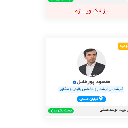
پزشک ویــــژه
ومیه
مقصود پورخلیل
کارشناس ارشد روانشناس بالینی و مشاور
خيابان حسني
 نوبت:
توسط منشی
نوبت بگیرید