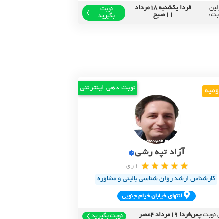
لین
فردا یکشنبه 18مرداد
نوبت
بت:
11صبح
بگیرید
نوبت دهی اینترنتی
ومیه
آزاد تپه رشی
1 رای
کارشناس ارشد روان شناسی بالینی و مشاوره
انتهاي خيابان خيام جنوبي
 نوبت:
پس‌فردا 19مرداد 4عصر
نوبت بگیرید