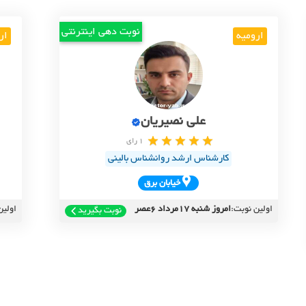
نوبت دهی اینترنتی
ارومیه
ار
علی نصیریان
1 رای
کارشناس ارشد روانشناس بالینی
خيابان برق
اولین نوبت:
امروز شنبه 17مرداد 6عصر
اولین
نوبت بگیرید