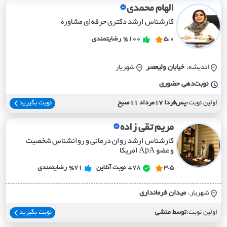
الهام محمدی
کارشناس ارشد دکتری حرفه‌ای مشاوره
5.0
%100
رضایتمندی
اندیشه،
خيابان وليعصر
شهریار
نوبت‌دهی حضوری
اولین نوبت:
پس‌فردا 17مرداد 11صبح
نوبت بگیرید
مریم تقی زاده
کارشناس ارشد روان درمانی و روانشناس شخصیت
و عضو ApA امریکا
3.5
78+
نوبت آنلاین
%71
رضایتمندی
شهریار،
ميدان فرمانداري
اولین نوبت:
توسط منشی
نوبت بگیرید