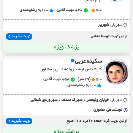
از ازدواج
5.0
20+
نوبت آنلاین
%100
رضایتمندی
شهریار،
شهريار
اولین نوبت:
توسط منشی
نوبت بگیرید
پزشک ویژه
سکینه عربی
کارشناس ارشد روانشناس و مشاور
5.0
(29 نظر)
58+
نوبت آنلاین
%100
رضایتمندی
شهریار،
خيابان وليعصر / شهرک صدف / سهروردي شمالي
نوبت‌دهی حضوری
اولین نوبت:
فردا جمعه 16مرداد 11صبح
نوبت بگیرید
پزشک ویژه