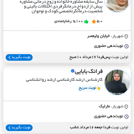
سال سابقه مشاوره خانواده و زوج درمانی،مشاوره
پیش ازازدواج،درمانگرفردی اختلالات بالینی و
شخصیت،درمانگرتخصصی کودک و نوجوان
5.0
%100
رضایتمندی
شهریار،
خيابان وليعصر
نوبت‌دهی حضوری
اولین نوبت:
پس‌فردا 17مرداد 10صبح
نوبت بگیرید
فرانک بابایی
کارشناس ارشد کارشناسی ارشد روانشناسی
نوبت سریع
شهریار،
مارليک
نوبت‌دهی حضوری
اولین نوبت:
فردا جمعه 16مرداد 8شب
نوبت بگیرید