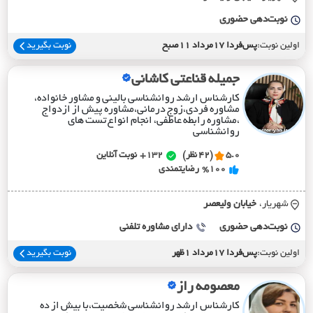
نوبت‌دهی حضوری
اولین نوبت:
پس‌فردا 17مرداد 11صبح
نوبت بگیرید
جمیله قناعتی کاشانی
کارشناس ارشد روانشناسی بالینی و مشاور خانواده،
مشاوره فردی،زوج درمانی،مشاوره پیش از ازدواج
،مشاوره رابطه عاطفی، انجام انواع تست های
روانشناسی
5.0
(42 نظر)
132+
نوبت آنلاین
%100
رضایتمندی
شهریار،
خيابان وليعصر
نوبت‌دهی حضوری
دارای مشاوره تلفنی
اولین نوبت:
پس‌فردا 17مرداد 1ظهر
نوبت بگیرید
معصومه راز
کارشناس ارشد روانشناسی شخصیت،با بیش از ده