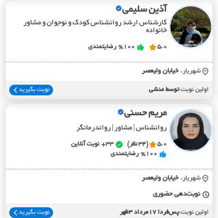
آذین سلیمی
کارشناس ارشد روانشناس کودک و نوجوان و مشاور
خانواده
5.0
%100
رضایتمندی
شهریار،
خيابان وليعصر
اولین نوبت:
توسط منشی
نوبت بگیرید
مریم حسنی
روانشناس | مشاور | رواندرمانگر
5.0
(34 نظر)
33+
نوبت آنلاین
%100
رضایتمندی
شهریار،
خيابان وليعصر
نوبت‌دهی حضوری
اولین نوبت:
پس‌فردا 17مرداد 3ظهر
نوبت بگیرید