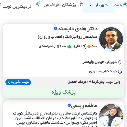
شهریار
پزشکان اطراف من
همه
نزدیکترین نوبت
دکتر هادی دلپسند
متخصص روانپزشک (اعصاب و روان)
5.0
(19 نظر)
%100
رضایتمندی
شهریار،
خيابان وليعصر
نوبت‌دهی حضوری
اولین نوبت:
پس‌فردا 17مرداد 4عصر
نوبت بگیرید
پزشک ویژه
عاطفه ربیعی
کارشناس ارشد مشاوره خانواده/رواندرمانگر کودک
و نوجوان/مشاوره فردی/درمان اختلالات اضطرابی/
افسردگی/وسواس/شکست عاطفی/مشاوره پیش