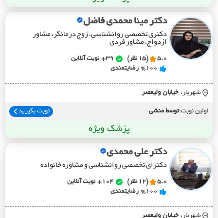
دکتر مینا محمدی فاضل
دکتری تخصصی روانشناسی، زوج درمانگر، مشاور
ازدواج، مشاور فردی
5.0
(15 نظر)
39+
نوبت آنلاین
%100
رضایتمندی
شهریار،
خيابان وليعصر
اولین نوبت:
توسط منشی
نوبت بگیرید
پزشک ویژه
دکتر علی محمدی
دکترای تخصصی روانشناسی و مشاوره خانواده
5.0
(12 نظر)
104+
نوبت آنلاین
%100
رضایتمندی
شهریار،
خيابان وليعصر