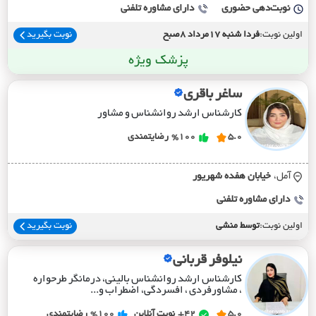
نوبت‌دهی حضوری
دارای مشاوره تلفنی
اولین نوبت:
فردا شنبه 17مرداد 8صبح
نوبت بگیرید
پزشک ویژه
ساغر باقری
کارشناس ارشد روانشناس و مشاور
5.0
%100
رضایتمندی
آمل،
خيابان هفده شهريور
دارای مشاوره تلفنی
اولین نوبت:
توسط منشی
نوبت بگیرید
نیلوفر قربانی
کارشناس ارشد روانشناس بالینی، درمانگر طرحواره
، مشاورفردی ، افسردگی، اضطراب و...
5.0
42+
نوبت آنلاین
%100
رضایتمندی