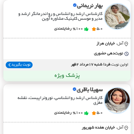
بهار نریمانی
کارشناس ارشد روانشناس و رواندرمانگر ارشد و
مدیر و موسس کلینیک مشاوره آوین
5.0
%100
رضایتمندی
آمل،
خيابان هراز
نوبت‌دهی حضوری
اولین نوبت:
فردا شنبه 17مرداد 2ظهر
نوبت بگیرید
پزشک ویژه
سهیلا باقری
کارشناس ارشد روانشناسی، نوروتراپیست، نقشه
مغزی
5.0
%100
رضایتمندی
آمل،
خيابان هفده شهريور