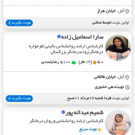
آمل،
خيابان هراز
اولین نوبت:
توسط منشی
نوبت بگیرید
سارا اسماعیل زاده
کارشناس ارشد روانشناس بالینی |طرحواره
درمانگر|رواندرمانگر بزرگسال
5.0
(12 نظر)
%100
رضایتمندی
آمل،
خيابان طالقاني
نوبت‌دهی حضوری
اولین نوبت:
فردا شنبه 17مرداد 11صبح
نوبت بگیرید
شمیم عبداله پور
کارشناس ارشد روانشناس و روان درمانگر
نوبت سریع