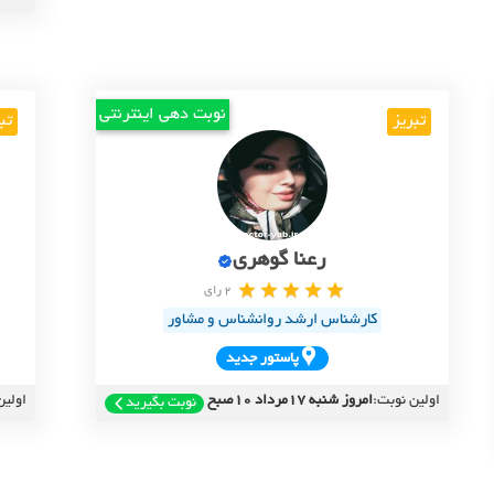
نوبت دهی اینترنتی
تبریز
تب
رعنا گوهری
2 رای
کارشناس ارشد روانشناس و مشاور
پاستور جديد
اولین نوبت:
امروز شنبه 17مرداد 10صبح
اولین
نوبت بگیرید