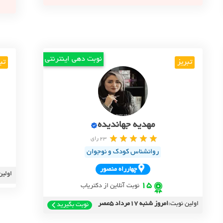
نوبت دهی اینترنتی
تبریز
تب
مهدیه جهاندیده
23 رای
روانشناس کودک و نوجوان
چهارراه منصور
اولین
15
نوبت آنلاین از دکتریاب
اولین نوبت:
امروز شنبه 17مرداد 5عصر
نوبت بگیرید