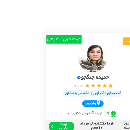
نوبت دهی اینترنتی
ریز
حمیده جنگجو
12 رای
کاندیدای دکترای روانشناس و مشاور
وليعصر
17
نوبت آنلاین از دکتریاب
لین
فردا یکشنبه 18مرداد
نوبت
بت:
10صبح
بگیرید