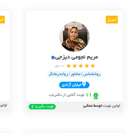
تبریز
تب
مریم نجومی دیزجی
10 رای
روانشناس | مشاور | رواندرمانگر
خيابان آزادي
11
نوبت آنلاین از دکتریاب
اولین
اولین نوبت:
توسط منشی
نوبت بگیرید