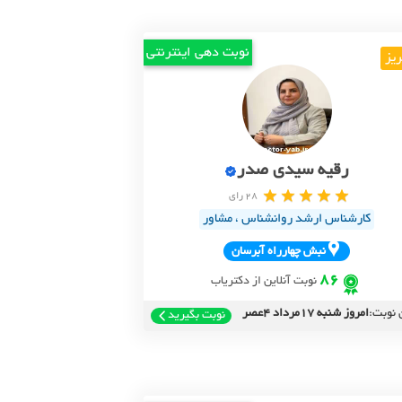
نوبت دهی اینترنتی
ریز
رقیه سیدی صدر
28 رای
کارشناس ارشد روانشناس ، مشاور
نبش چهارراه آبرسان
86
نوبت آنلاین از دکتریاب
 نوبت:
امروز شنبه 17مرداد 4عصر
نوبت بگیرید