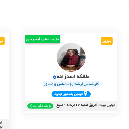
نوبت دهی اینترنتی
تبریز
تب
ملائکه اسدزاده
کارشناس ارشد روانشناس و مشاور
خيابان پاستور جديد
اولین نوبت:
امروز شنبه 17مرداد 9صبح
نوبت بگیرید
او
نو