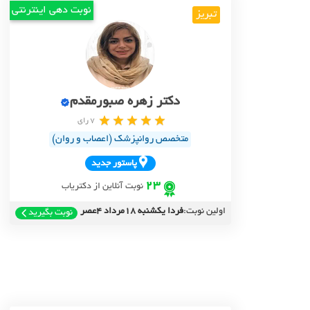
نوبت دهی اینترنتی
تبریز
دکتر زهره صبورمقدم
7 رای
متخصص روانپزشک (اعصاب و روان)
پاستور جديد
23
نوبت آنلاین از دکتریاب
اولین نوبت:
فردا یکشنبه 18مرداد 4عصر
نوبت بگیرید