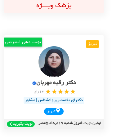
پزشک ویــــژه
نوبت دهی اینترنتی
تبریز
دکتر رقیه مهربان
14 رای
دکترای تخصصی روانشناس | مشاور
تبريز
اولین نوبت:
امروز شنبه 17مرداد 5عصر
نوبت بگیرید