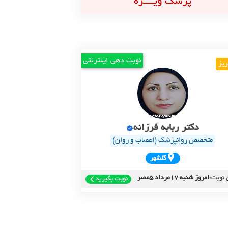
پزشک ویــــژه
نوبت دهی اینترنتی
ریز
دکتر ربابه فرزانه
متخصص روانپزشک (اعصاب و روان)
گلشهر
 نوبت:
امروز شنبه 17مرداد 5عصر
نوبت بگیرید