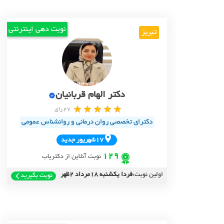
نوبت دهی اینترنتی
تبریز
دکتر الهام قربانیان
27 رای
دکترای تخصصی روان درمانی و روانشناس عمومی
17شهريور جديد
129
نوبت آنلاین از دکتریاب
اولین نوبت:
فردا یکشنبه 18مرداد 2ظهر
نوبت بگیرید