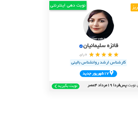
نوبت دهی اینترنتی
ریز
فائزه سلیمانیان
6 رای
کارشناس ارشد روانشناس بالینی
17شهريور جديد
 نوبت:
پس‌فردا 19مرداد 4عصر
نوبت بگیرید