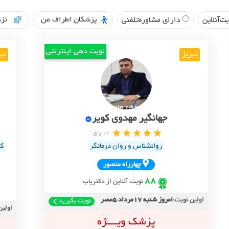
پزشکان اطراف من
نزد
ت‌آنلاین
دارای مشاوره‌تلفنی
نوبت دهی اینترنتی
تبریز
تب
جهانگیر مهدوی کویر
10 رای
روانشناس و روان درمانگر
کا
چهارراه منصور
88
نوبت آنلاین از دکتریاب
اولین نوبت:
امروز شنبه 17مرداد 5عصر
نوبت بگیرید
اولین
پزشک ویــــژه