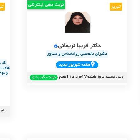
نوبت دهی اینترنتی
تبریز
تب
دکتر فریبا نریمانی
دکترای تخصصی روانشناس و مشاور
کار
هفده شهريور جديد
های ر
و نوج
اولین نوبت:
امروز شنبه 17مرداد 11صبح
نوبت بگیرید
اولین