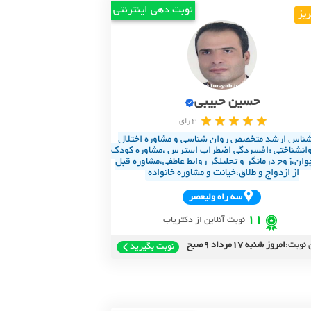
نوبت دهی اینترنتی
ریز
حسین حبیبی
4 رای
شناس ارشد متخصص روان شناسی و مشاوره اختلال
وانشناختی :افسردگی اضطراب استرس ،مشاوره کودک
وان،زوج درمانگر و تحلیلگر روابط عاطفی،مشاوره قبل
از ازدواج و طلاق،خیانت و مشاوره خانواده
سه راه وليعصر
11
نوبت آنلاین از دکتریاب
 نوبت:
امروز شنبه 17مرداد 9صبح
نوبت بگیرید