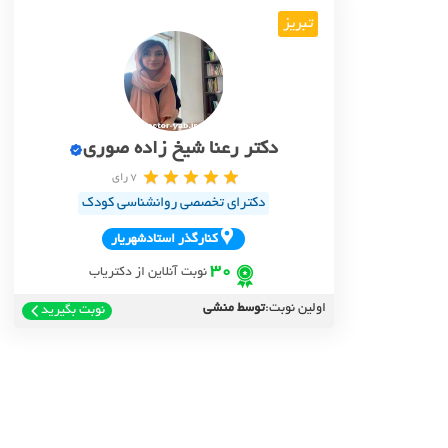
تبریز
دکتر رعنا شیخ زاده صوری
7 رای
دکترای تخصصی روانشناسی کودک
کنارگذر استادشهريار
30
نوبت آنلاین از دکتریاب
اولین نوبت:
توسط منشی
نوبت بگیرید