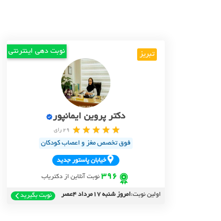
نوبت دهی اینترنتی
تبریز
دکتر پروین ایمانپور
29 رای
فوق تخصص مغز و اعصاب کودکان
خيابان پاستور جديد
396
نوبت آنلاین از دکتریاب
اولین نوبت:
امروز شنبه 17مرداد 4عصر
نوبت بگیرید