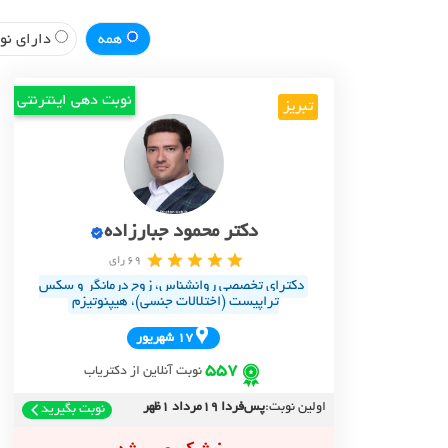
همه
دارای نوب
نوبت دهی اینترنتی
تبریز
دکتر محمود جبارزاده
69 رای
دکترای تخصصی روانشناس، زوج درمانگر و سکس
تراپیست (اختلالات جنسی)، هیپنوتیزم
17 شهريور
557
نوبت آنلاین از دکتریاب
اولین نوبت:
پس‌فردا 19مرداد 1ظهر
نوبت بگیرید