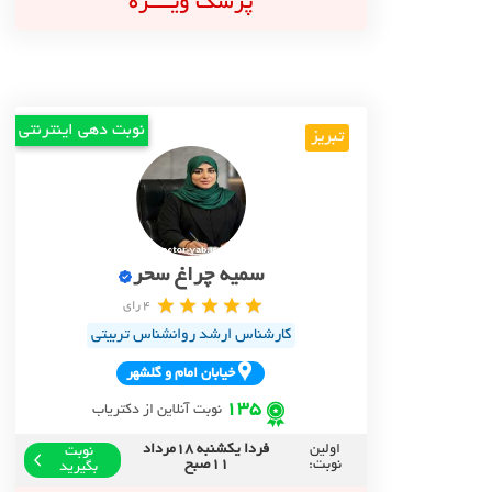
پزشک ویــــژه
نوبت دهی اینترنتی
تبریز
سمیه چراغ سحر
4 رای
کارشناس ارشد روانشناس تربیتی
خيابان امام و گلشهر
135
نوبت آنلاین از دکتریاب
اولین
فردا یکشنبه 18مرداد
نوبت
نوبت:
11صبح
بگیرید