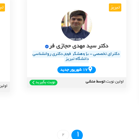
تبریز
تب
دکتر سید مهدی حجازی فر
دکترای تخصصی - پژوهشگر فوق دکتری روانشناسی
دانشگاه تبریز
17 شهريور جديد
اولین نوبت:
توسط منشی
نوبت بگیرید
اولین
1
2