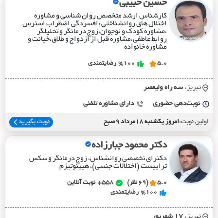
حسین حبیبی
کارشناس ارشد متخصص روان شناسی و مشاوره
اختلال های روانشناختی :افسردگی اضطراب استرس
،مشاوره کودک و نوجوان،زوج درمانگر و تحلیلگر
روابط عاطفی،مشاوره قبل از ازدواج و طلاق،خیانت و
مشاوره خانواده
5.0
%100
رضایتمندی
تبریز،
سه راه وليعصر
نوبت‌دهی حضوری
دارای مشاوره تلفنی
اولین نوبت:
امروز یکشنبه 18مرداد 9صبح
نوبت بگیرید
دکتر محمود جبارزاده
دکترای تخصصی روانشناس، زوج درمانگر و سکس
تراپیست (اختلالات جنسی)، هیپنوتیزم
5.0
(69 نظر)
558+
نوبت آنلاین
%100
رضایتمندی
تبریز،
17 شهريور