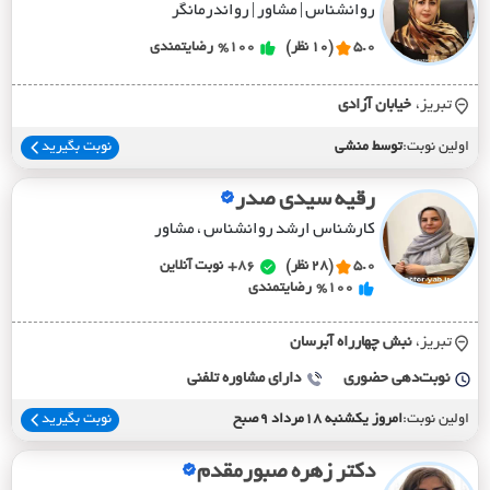
روانشناس | مشاور | رواندرمانگر
5.0
(10 نظر)
%100
رضایتمندی
تبریز،
خيابان آزادي
اولین نوبت:
توسط منشی
نوبت بگیرید
رقیه سیدی صدر
کارشناس ارشد روانشناس ، مشاور
5.0
(28 نظر)
86+
نوبت آنلاین
%100
رضایتمندی
تبریز،
نبش چهارراه آبرسان
نوبت‌دهی حضوری
دارای مشاوره تلفنی
اولین نوبت:
امروز یکشنبه 18مرداد 9صبح
نوبت بگیرید
دکتر زهره صبورمقدم