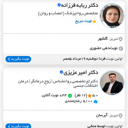
دکتر ربابه فرزانه
متخصص روانپزشک (اعصاب و روان)
نوبت سریع
تبریز،
گلشهر
نوبت‌دهی حضوری
اولین نوبت:
فردا دوشنبه 19مرداد 5عصر
نوبت بگیرید
دکتر امیر عزیزی
دکترای تخصصی روانشناس | زوج درمانگر | درمان
اختلالات جنسی
5.0
(12 نظر)
44+
نوبت آنلاین
%100
رضایتمندی
تبریز،
آبرسان
اولین نوبت:
توسط منشی
نوبت بگیرید