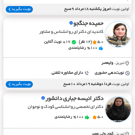
اولین نوبت:
امروز یکشنبه 18مرداد 9صبح
نوبت بگیرید
حمیده جنگجو
کاندیدای دکترای روانشناس و مشاور
5.0
(12 نظر)
17+
نوبت آنلاین
%100
رضایتمندی
تبریز،
وليعصر
نوبت‌دهی حضوری
دارای مشاوره تلفنی
اولین نوبت:
فردا دوشنبه 19مرداد 10صبح
نوبت بگیرید
دکتر انیسه جباری دانشور
دکترای تخصصی روانشناسی کودک و نوجوان
5.0
%100
رضایتمندی
تبریز،
کوي ولي عصر