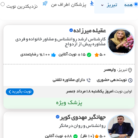
تبریز
پزشکان اطراف من
همه
د
نزدیکترین نوبت
عقیله میرزاده
کارشناس ارشد روانشناس و مشاور خانواده و فردی
مشاوره پیش از ازدواج
5.0
15+
نوبت آنلاین
%100
رضایتمندی
تبریز،
وليعصر
نوبت‌دهی حضوری
دارای مشاوره تلفنی
اولین نوبت:
امروز یکشنبه 18مرداد 6عصر
نوبت بگیرید
پزشک ویژه
جهانگیر مهدوی کویر
روانشناس و روان درمانگر
5.0
(10 نظر)
88+
نوبت آنلاین