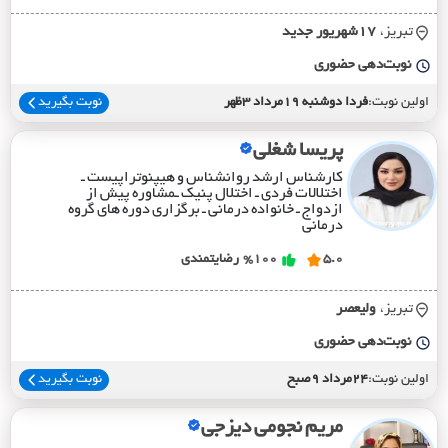
تبریز،
17شهريور جديد
نوبت‌دهی حضوری
اولین نوبت:
فردا دوشنبه 19مرداد 3ظهر
نوبت بگیرید
پریسا شغلی
کارشناس ارشد روانشناس و هیپنوتراپیست ـ
اختلالات فردی ـ اختلال پنیک ـمشاوره پیش از
ازدواج ـ خانواده درمانی‌ ـ برگزاری دوره های گروه
درمانی
5.0
%100
رضایتمندی
تبریز،
وليعصر
نوبت‌دهی حضوری
اولین نوبت:
24مرداد 9صبح
نوبت بگیرید
مریم نجومی دیزجی