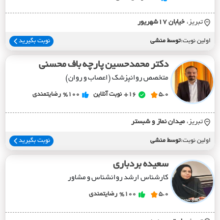
تبریز،
خيابان 17شهريور
اولین نوبت:
توسط منشی
نوبت بگیرید
دکتر محمدحسین پارچه باف محسنی
متخصص روانپزشک (اعصاب و روان)
5.0
16+
نوبت آنلاین
%100
رضایتمندی
تبریز،
ميدان نماز و شبستر
اولین نوبت:
توسط منشی
نوبت بگیرید
سعیده بردباری
کارشناس ارشد روانشناس و مشاور
5.0
%100
رضایتمندی