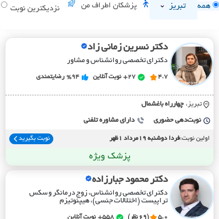
تبریز
پزشکان اطراف من
همه
د
نزدیکترین نوبت
دکتر نسرین زمانی زاد
دکترای تخصصی روانشناس و مشاور
4.7
27+
نوبت آنلاین
%94
رضایتمندی
تبریز،
چهارراه باغشمال
نوبت‌دهی حضوری
دارای مشاوره تلفنی
اولین نوبت:
فردا دوشنبه 19مرداد 1ظهر
نوبت بگیرید
پزشک ویژه
دکتر محمود جبارزاده
دکترای تخصصی روانشناس، زوج درمانگر و سکس
تراپیست (اختلالات جنسی)، هیپنوتیزم
5.0
(69 نظر)
558+
نوبت آنلاین