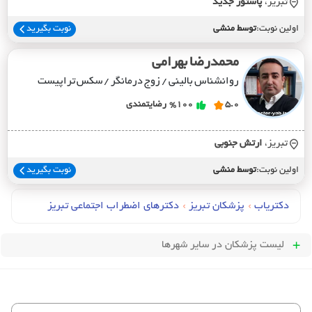
تبریز،
پاستور جديد
اولین نوبت:
توسط منشی
نوبت بگیرید
محمدرضا بهرامی
روانشناس بالینی / زوج درمانگر / سکس تراپیست
5.0
%100
رضایتمندی
تبریز،
ارتش جنوبي
اولین نوبت:
توسط منشی
نوبت بگیرید
دکتریاب
›
پزشکان تبریز
›
دکترهای اضطراب اجتماعی تبریز
لیست پزشکان
در سایر شهرها