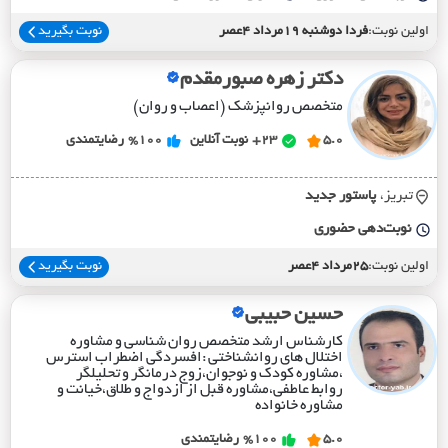
اولین نوبت:
فردا دوشنبه 19مرداد 4عصر
نوبت بگیرید
دکتر زهره صبورمقدم
متخصص روانپزشک (اعصاب و روان)
5.0
23+
نوبت آنلاین
%100
رضایتمندی
تبریز،
پاستور جديد
نوبت‌دهی حضوری
اولین نوبت:
25مرداد 4عصر
نوبت بگیرید
حسین حبیبی
کارشناس ارشد متخصص روان شناسی و مشاوره
اختلال های روانشناختی :افسردگی اضطراب استرس
،مشاوره کودک و نوجوان،زوج درمانگر و تحلیلگر
روابط عاطفی،مشاوره قبل از ازدواج و طلاق،خیانت و
مشاوره خانواده
5.0
%100
رضایتمندی