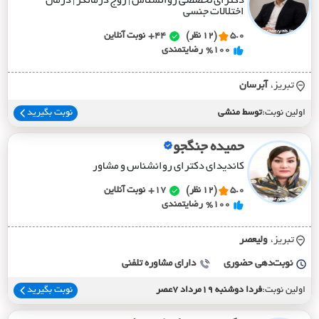
دکترای تخصصی روانشناس | زوج درمانگر | درمان
اختلالات جنسی
5.0
(12 نظر)
44+
نوبت آنلاین
%100
رضایتمندی
تبریز،
آبرسان
اولین نوبت:
توسط منشی
نوبت بگیرید
حمیده جنگجو
کاندیدای دکترای روانشناس و مشاور
5.0
(12 نظر)
17+
نوبت آنلاین
%100
رضایتمندی
تبریز،
وليعصر
نوبت‌دهی حضوری
دارای مشاوره تلفنی
اولین نوبت:
فردا دوشنبه 19مرداد 7عصر
نوبت بگیرید