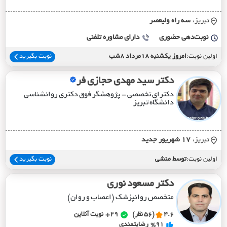
تبریز،
سه راه وليعصر
نوبت‌دهی حضوری
دارای مشاوره تلفنی
اولین نوبت:
امروز یکشنبه 18مرداد 8شب
نوبت بگیرید
دکتر سید مهدی حجازی فر
دکترای تخصصی - پژوهشگر فوق دکتری روانشناسی
دانشگاه تبریز
تبریز،
17 شهريور جديد
اولین نوبت:
توسط منشی
نوبت بگیرید
دکتر مسعود نوری
متخصص روانپزشک (اعصاب و روان)
4.6
(56 نظر)
29+
نوبت آنلاین
%91
رضایتمندی