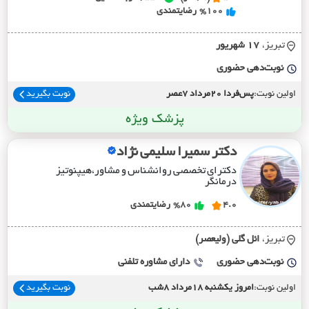
%100
رضایتمندی
تبریز،
17 شهريور
نوبت‌دهی حضوری
اولین نوبت:
پس‌فردا 20مرداد 7عصر
نوبت بگیرید
پزشک ویژه
دکتر سمیرا سلیمی نژاد
دکترای تخصصی روانشناس و مشاور،هیپنوتیز
درمانگر
4.0
%80
رضایتمندی
تبریز،
ائل گلي (وليعصر)
نوبت‌دهی حضوری
دارای مشاوره تلفنی
اولین نوبت:
امروز یکشنبه 18مرداد 8شب
نوبت بگیرید