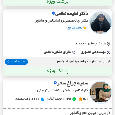
پزشک ویژه
دکتر لطیفه نظامی
دکترای تخصصی روانشناس و مشاور
نوبت سریع
تبریز،
پاستور جديد 2
نوبت‌دهی حضوری
دارای مشاوره تلفنی
اولین نوبت:
فردا دوشنبه 19مرداد 7عصر
نوبت بگیرید
پزشک ویژه
سمیه چراغ سحر
کارشناس ارشد روانشناس تربیتی
5.0
135+
نوبت آنلاین
%100
رضایتمندی
تبریز،
خيابان امام و گلشهر