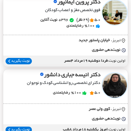
دکتر پروین ایمانپور
فوق تخصص مغز و اعصاب کودکان
5.0
(29 نظر)
396+
نوبت آنلاین
%100
رضایتمندی
تبریز،
خيابان پاستور جديد
نوبت‌دهی حضوری
اولین نوبت:
فردا دوشنبه 19مرداد 4عصر
نوبت بگیرید
دکتر انیسه جباری دانشور
دکترای تخصصی روانشناسی کودک و نوجوان
5.0
%100
رضایتمندی
تبریز،
کوي ولي عصر
نوبت‌دهی حضوری
اولین نوبت:
امروز یکشنبه 18مرداد 8شب
نوبت بگیرید