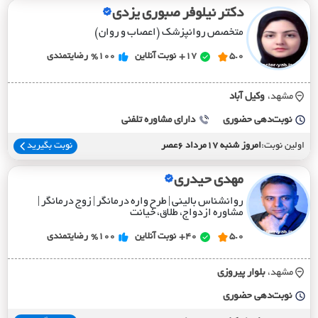
دکتر نیلوفر صبوری یزدی
متخصص روانپزشک (اعصاب و روان)
5.0
17+
نوبت آنلاین
%100
رضایتمندی
مشهد،
وکيل آباد
نوبت‌دهی حضوری
دارای مشاوره تلفنی
اولین نوبت:
امروز شنبه 17مرداد 6عصر
نوبت بگیرید
مهدی حیدری
روانشناس بالینی | طرح واره درمانگر | زوج درمانگر |
مشاوره ازدواج، طلاق، خیانت
5.0
40+
نوبت آنلاین
%100
رضایتمندی
مشهد،
بلوار پيروزي
نوبت‌دهی حضوری