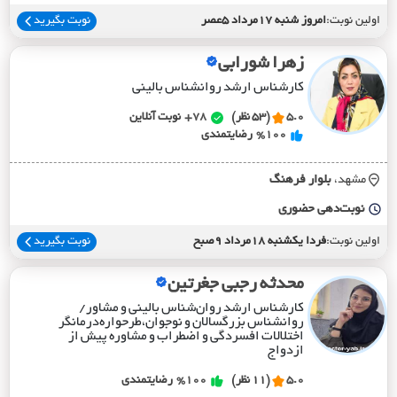
اولین نوبت:
امروز شنبه 17مرداد 5عصر
نوبت بگیرید
زهرا شورابی
کارشناس ارشد روانشناس بالینی
5.0
(53 نظر)
78+
نوبت آنلاین
%100
رضایتمندی
مشهد،
بلوار فرهنگ
نوبت‌دهی حضوری
اولین نوبت:
فردا یکشنبه 18مرداد 9صبح
نوبت بگیرید
محدثه رجبی جغرتین
کارشناس ارشد روان‌شناس بالینی و مشاور/
روانشناس بزرگسالان و نوجوان،طرحواره‌درمانگر
اختلالات افسردگی و اضطراب و مشاوره پیش از
ازدواج
5.0
(11 نظر)
%100
رضایتمندی