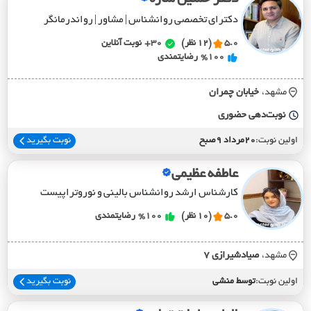
دکترای تخصصی روانشناس | مشاور | رواندرمانگر
5.0
(12 نظر)
30+
نوبت آنلاین
%100
رضایتمندی
مشهد،
خيابان چمران
نوبت‌دهی حضوری
اولین نوبت:
20مرداد 9صبح
نوبت بگیرید
عاطفه عظیمی
کارشناس ارشد روانشناس بالینی و نوروتراپیست
5.0
(10 نظر)
%100
رضایتمندی
مشهد،
صيادشيرازي 7
اولین نوبت:
توسط منشی
نوبت بگیرید