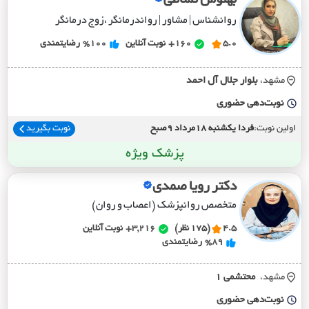
بهنوش نشاطی
روانشناس | مشاور | رواندرمانگر ،زوج درمانگر
5.0
160+
نوبت آنلاین
%100
رضایتمندی
مشهد،
بلوار جلال آل احمد
نوبت‌دهی حضوری
اولین نوبت:
فردا یکشنبه 18مرداد 9صبح
نوبت بگیرید
پزشک ویژه
دکتر رویا صمدی
متخصص روانپزشک (اعصاب و روان)
4.5
(175 نظر)
3,216+
نوبت آنلاین
%89
رضایتمندی
مشهد،
محتشمي 1
نوبت‌دهی حضوری