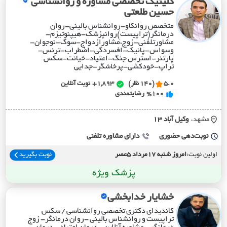
کلینیک تخصصی مشاوره و روانشناسی
حسین طلعتی
متخصص روانکاو-روانشناس بالینی-روان
درمانگر(تراپیست)روانپزشک-هیپنوتیزم-
مشاورتلفنی-زوج،مشاورازدواج-سوگ-نوجوان-
وسواس-پانیک-افسردگی-اضطراب-ترنس-
پارتنر-استرس جنگ-اعتیاد-خیانت-سکس
تراپ-خودکشی-پرخاشگر-جدایی
5.0
(140 نظر)
1,893+
نوبت آنلاین
%100
رضایتمندی
مشهد،
وکيل آباد 13
نوبت‌دهی حضوری
دارای مشاوره تلفنی
اولین نوبت:
امروز شنبه 17مرداد 5عصر
نوبت بگیرید
پزشک ویژه
خشایار خدابخشی
کاندیدای دکتری تخصصی روانشناسی / سکس
تراپیست و روانشناس بالینی -روان درمانگر- زوج