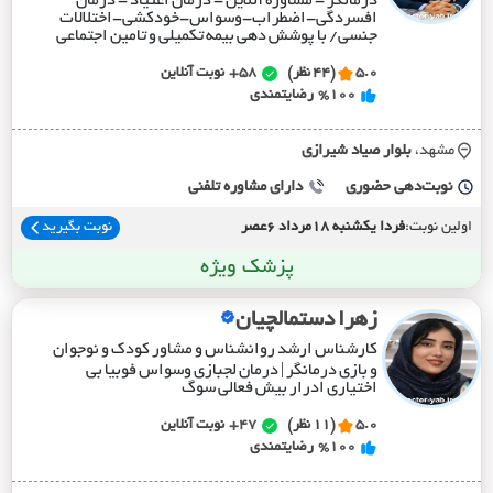
درمانگر - مشاوره آنلاین - درمان اعتیاد - درمان
افسردگی-اضطراب-وسواس-خودکشی-اختلالات
جنسی/ با پوشش دهی بیمه تکمیلی و تامین اجتماعی
5.0
(44 نظر)
58+
نوبت آنلاین
%100
رضایتمندی
مشهد،
بلوار صياد شيرازي
نوبت‌دهی حضوری
دارای مشاوره تلفنی
اولین نوبت:
فردا یکشنبه 18مرداد 6عصر
نوبت بگیرید
پزشک ویژه
زهرا دستمالچیان
کارشناس ارشد روانشناس و مشاور کودک و نوجوان
و بازی درمانگر | درمان لجبازی وسواس فوبیا بی
اختیاری ادرار بیش فعالی سوگ
5.0
(11 نظر)
47+
نوبت آنلاین
%100
رضایتمندی