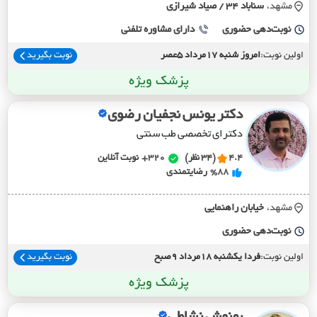
مشهد،
سناباد 34 / صياد شيرازي
نوبت‌دهی حضوری
دارای مشاوره تلفنی
اولین نوبت:
امروز شنبه 17مرداد 5عصر
نوبت بگیرید
پزشک ویژه
دکتر یونس نجفیان رضوی
دکترای تخصصی طب سنتی
4.4
(34 نظر)
320+
نوبت آنلاین
%88
رضایتمندی
مشهد،
خيابان راهنمايي
نوبت‌دهی حضوری
اولین نوبت:
فردا یکشنبه 18مرداد 9صبح
نوبت بگیرید
پزشک ویژه