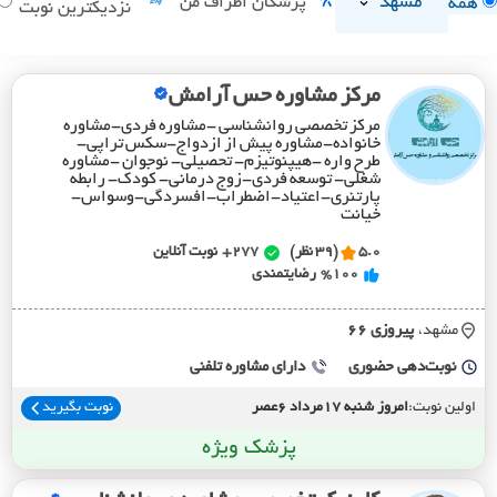
مشهد
پزشکان اطراف من
همه
نزدیکترین نوبت
مرکز مشاوره حس آرامش
مرکز تخصصی روانشناسی -مشاوره فردی-مشاوره
خانواده-مشاوره پیش از ازدواج-سکس تراپی-
طرح واره -هیپنوتیزم- تحصیلی- نوجوان -مشاوره
شغلی- توسعه فردی-زوج درمانی- کود‌ک- رابطه
پارتنری-اعتیاد-اضطراب-افسردگی-وسواس-
خیانت
5.0
(39 نظر)
277+
نوبت آنلاین
%100
رضایتمندی
مشهد،
پيروزي 66
نوبت‌دهی حضوری
دارای مشاوره تلفنی
اولین نوبت:
امروز شنبه 17مرداد 6عصر
نوبت بگیرید
پزشک ویژه