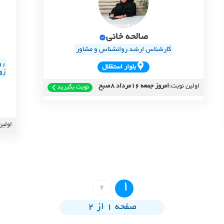
صالحه خانی
کارشناس ارشد روانشناس و مشاور
رو
بلوار استقلال
زو
اولین نوبت:
امروز جمعه 16مرداد 8صبح
نوبت بگیرید
اولین
1
2
صفحه 1 از 2