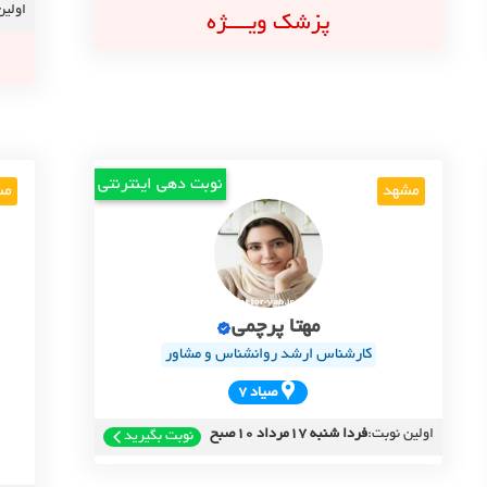
اولین
پزشک ویــــژه
نوبت دهی اینترنتی
مشهد
مش
مهتا پرچمی
کارشناس ارشد روانشناس و مشاور
صياد 7
اولین نوبت:
فردا شنبه 17مرداد 10صبح
نوبت بگیرید