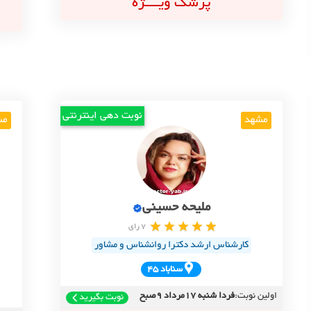
پزشک ویــــژه
نوبت دهی اینترنتی
مشهد
مش
ملیحه حسینی
7 رای
کارشناس ارشد دکترا روانشناس و مشاور
سناباد 45
اولین نوبت:
فردا شنبه 17مرداد 9صبح
نوبت بگیرید