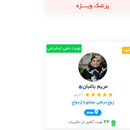
پزشک ویــــژه
نوبت دهی اینترنتی
هد
مریم باغبان
31 رای
زوج درمانی .مشاوره ازدواج
معلم
44
نوبت آنلاین از دکتریاب