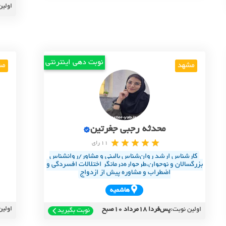
اولین
نوبت دهی اینترنتی
مشهد
مش
محدثه رجبی جغرتین
11 رای
کارشناس ارشد روان‌شناس بالینی و مشاور/روانشناس
بزرگسالان و نوجوان،طرحواره‌درمانگر اختلالات افسردگی و
اضطراب و مشاوره پیش از ازدواج
هاشميه
اولین
اولین نوبت:
پس‌فردا 18مرداد 10صبح
نوبت بگیرید