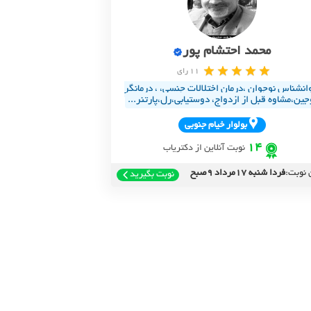
محمد احتشام پور
11 رای
انشناس نوجوان ،درمان اختلالات جنسی، ، درمانگر
جین،مشاوه قبل از ازدواج، دوستیابی،رل،پارتنر...
بولوار خيام جنوبي
14
نوبت آنلاین از دکتریاب
 نوبت:
فردا شنبه 17مرداد 9صبح
نوبت بگیرید