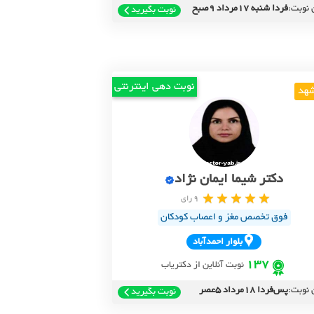
 نوبت:
فردا شنبه 17مرداد 9صبح
نوبت بگیرید
نوبت دهی اینترنتی
هد
دکتر شیما ایمان نژاد
9 رای
فوق تخصص مغز و اعصاب کودکان
بلوار احمدآباد
137
نوبت آنلاین از دکتریاب
 نوبت:
پس‌فردا 18مرداد 5عصر
نوبت بگیرید