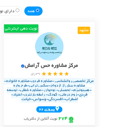
همه
دارای نوب
نوبت دهی اینترنتی
مشهد
مرکز مشاوره حس آرامش
39 رای
مرکز تخصصی روانشناسی -مشاوره فردی-مشاوره خانواده-
مشاوره پیش از ازدواج-سکس تراپی-طرح واره
-هیپنوتیزم- تحصیلی- نوجوان -مشاوره شغلی- توسعه
فردی-زوج درمانی- کود‌ک- رابطه پارتنری-اعتیاد-
اضطراب-افسردگی-وسواس-خیانت
پيروزي 66
274
نوبت آنلاین از دکتریاب