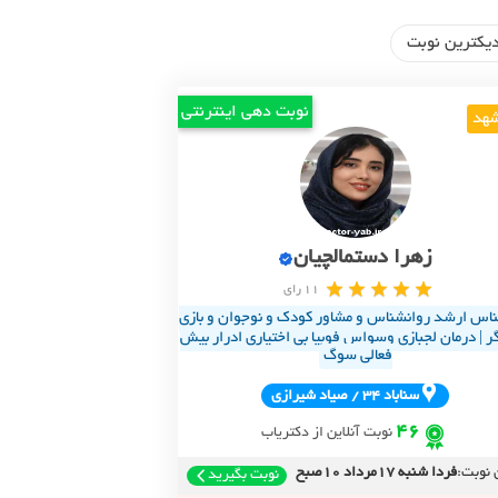
یکترین نوبت
نوبت دهی اینترنتی
هد
زهرا دستمالچیان
11 رای
اس ارشد روانشناس و مشاور کودک و نوجوان و بازی
ر | درمان لجبازی وسواس فوبیا بی اختیاری ادرار بیش
فعالی سوگ
سناباد 34 / صياد شيرازي
46
نوبت آنلاین از دکتریاب
 نوبت:
فردا شنبه 17مرداد 10صبح
نوبت بگیرید