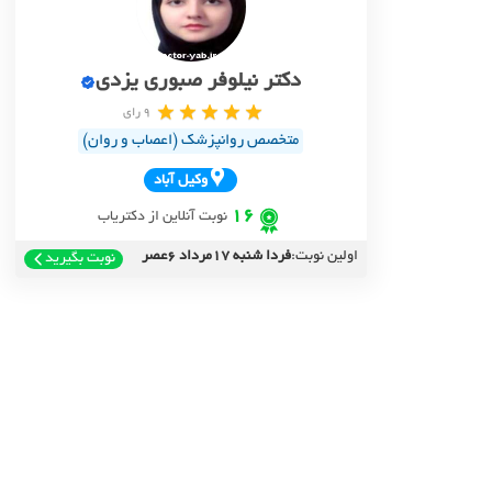
دکتر نیلوفر صبوری یزدی
9 رای
متخصص روانپزشک (اعصاب و روان)
وکيل آباد
16
نوبت آنلاین از دکتریاب
اولین نوبت:
فردا شنبه 17مرداد 6عصر
نوبت بگیرید