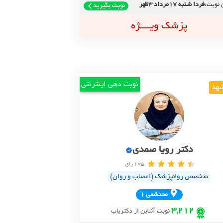
 نوبت:
فردا شنبه 17مرداد 3ظهر
نوبت بگیرید
پزشک ویــــژه
نوبت دهی اینترنتی
هد
دکتر رویا صمدی
175 رای
متخصص روانپزشک (اعصاب و روان)
محتشمي 1
3,212
نوبت آنلاین از دکتریاب