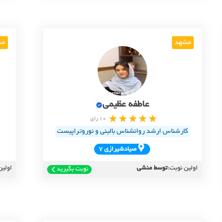
مشهد
مش
عاطفه عظیمی
10 رای
کارشناس ارشد روانشناس بالینی و نوروتراپیست
صيادشيرازي 7
اولین نوبت:
توسط منشی
اولین
نوبت بگیرید