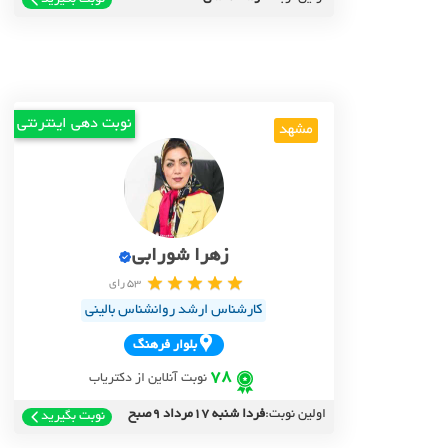
نوبت دهی اینترنتی
مشهد
زهرا شورابی
53 رای
کارشناس ارشد روانشناس بالینی
بلوار فرهنگ
78
نوبت آنلاین از دکتریاب
اولین نوبت:
فردا شنبه 17مرداد 9صبح
نوبت بگیرید