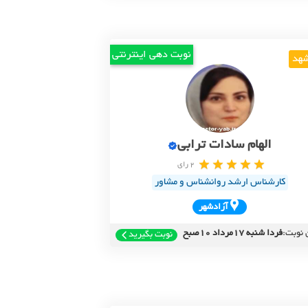
نوبت دهی اینترنتی
هد
الهام سادات ترابی
2 رای
کارشناس ارشد روانشناس و مشاور
آزادشهر
 نوبت:
فردا شنبه 17مرداد 10صبح
نوبت بگیرید