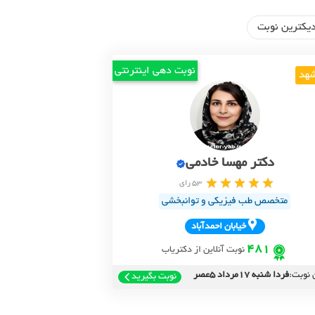
یکترین نوبت
نوبت دهی اینترنتی
هد
دکتر مهسا خادمی
53 رای
متخصص طب فیزیکی و توانبخشی
خيابان احمدآباد
481
نوبت آنلاین از دکتریاب
 نوبت:
فردا شنبه 17مرداد 5عصر
نوبت بگیرید