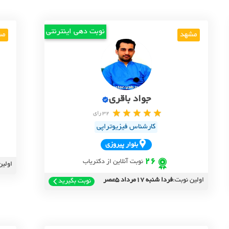
نوبت دهی اینترنتی
مشهد
مش
جواد باقری
32 رای
کارشناس فیزیوتراپی
بلوار پيروزي
26
نوبت آنلاین از دکتریاب
اولین
اولین نوبت:
فردا شنبه 17مرداد 5عصر
نوبت بگیرید