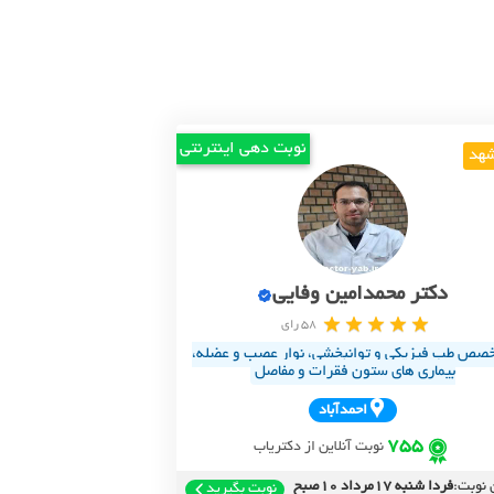
نوبت دهی اینترنتی
هد
دکتر محمدامین وفایی
58 رای
صص طب فیزیکی و توانبخشی، نوار عصب و عضله،
بیماری های ستون فقرات و مفاصل
احمدآباد
755
نوبت آنلاین از دکتریاب
 نوبت:
فردا شنبه 17مرداد 10صبح
نوبت بگیرید