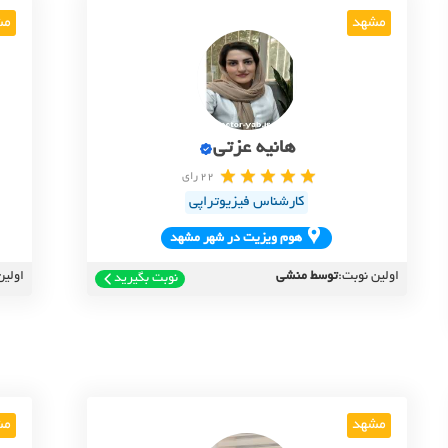
مشهد
مش
هانیه عزتی
22 رای
کارشناس فیزیوتراپی
هوم ويزيت در شهر مشهد
اولین نوبت:
توسط منشی
اولین
نوبت بگیرید
مشهد
مش