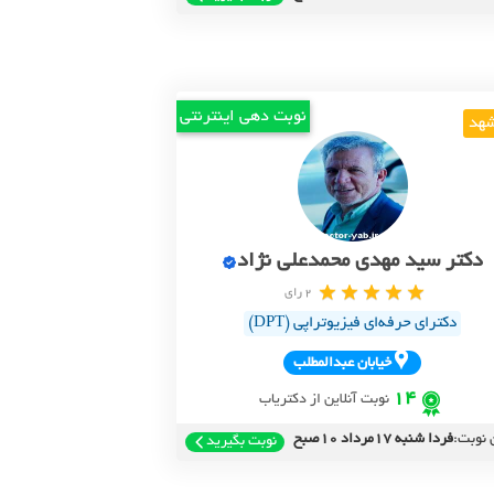
نوبت دهی اینترنتی
هد
دکتر سید مهدی محمدعلی نژاد
2 رای
دکترای حرفه‌ای فیزیوتراپی (DPT)
خيابان عبدالمطلب
14
نوبت آنلاین از دکتریاب
 نوبت:
فردا شنبه 17مرداد 10صبح
نوبت بگیرید