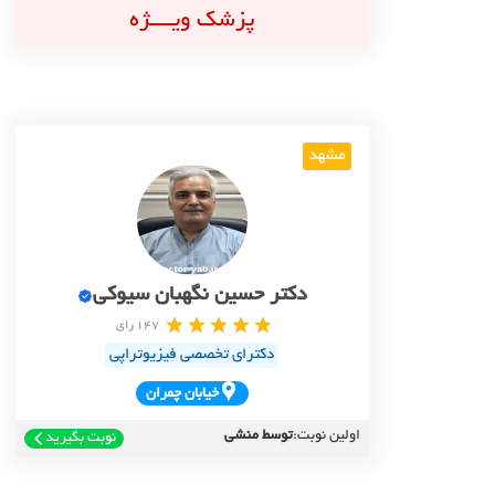
پزشک ویــــژه
مشهد
دکتر حسین نگهبان سیوکی
147 رای
دکترای تخصصی فیزیوتراپی
خيابان چمران
اولین نوبت:
توسط منشی
نوبت بگیرید