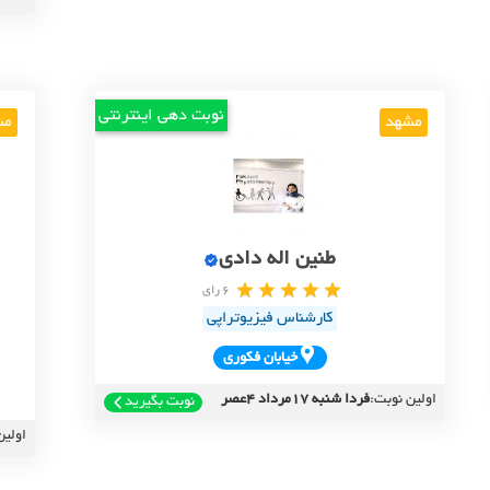
نوبت دهی اینترنتی
مشهد
مش
طنین اله دادی
6 رای
کارشناس فیزیوتراپی
خيابان فکوري
اولین نوبت:
فردا شنبه 17مرداد 4عصر
نوبت بگیرید
اولین