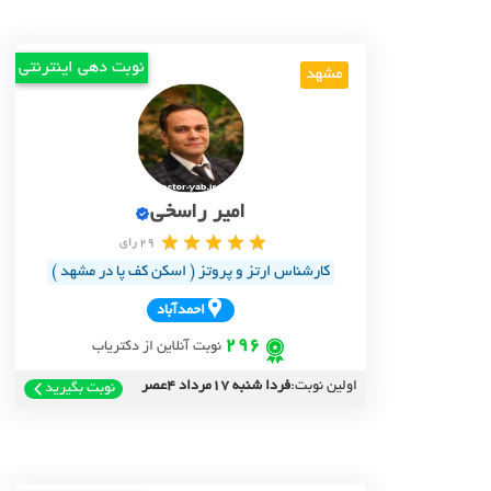
نوبت دهی اینترنتی
مشهد
امیر راسخی
29 رای
کارشناس ارتز و پروتز ( اسکن کف پا در مشهد )
احمدآباد
296
نوبت آنلاین از دکتریاب
اولین نوبت:
فردا شنبه 17مرداد 4عصر
نوبت بگیرید