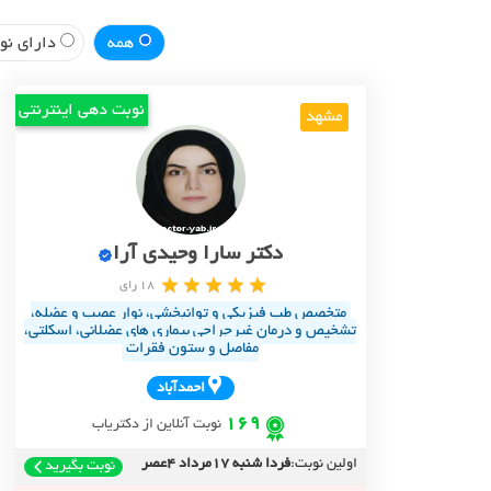
همه
دارای نوب
نوبت دهی اینترنتی
مشهد
دکتر سارا وحیدی آرا
18 رای
متخصص طب فیزیکی و توانبخشی، نوار عصب و عضله،
تشخیص و درمان غیرجراحی بیماری های عضلانی، اسکلتی،
مفاصل و ستون فقرات
احمدآباد
169
نوبت آنلاین از دکتریاب
اولین نوبت:
فردا شنبه 17مرداد 4عصر
نوبت بگیرید