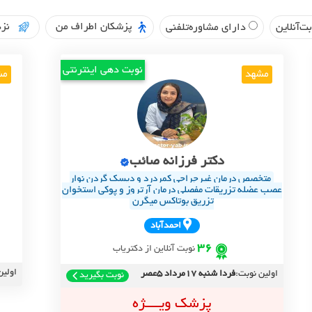
پزشکان اطراف من
نزد
ت‌آنلاین
دارای مشاوره‌تلفنی
نوبت دهی اینترنتی
مشهد
مش
دکتر فرزانه صائب
متخصص درمان غیرجراحی کمردرد و دیسک گردن نوار
عصب عضله تزریقات مفصلی درمان آرتروز و پوکی استخوان
تزریق بوتاکس میگرن
احمدآباد
36
نوبت آنلاین از دکتریاب
اولین
اولین نوبت:
فردا شنبه 17مرداد 5عصر
نوبت بگیرید
پزشک ویــــژه