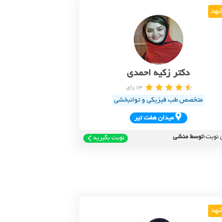
هد
دکتر زکیه احمدی
13 رای
متخصص طب فیزیکی و توانبخشی
ميدان هفت تير
 نوبت:
توسط منشی
نوبت بگیرید
هد