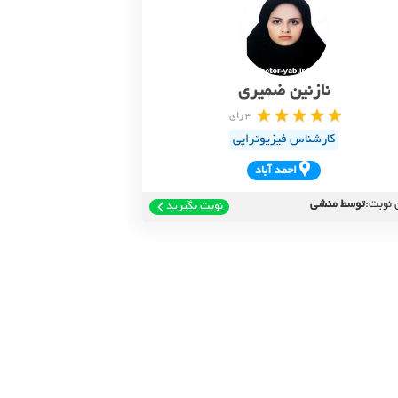
نازنین ضمیری
3 رای
کارشناس فیزیوتراپی
احمد آباد
 نوبت:
توسط منشی
نوبت بگیرید