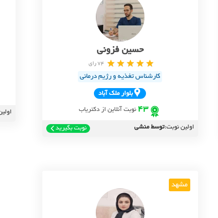
حسین فزونی
74 رای
کارشناس تغذیه و رژیم درمانی
بلوار ملک آباد
43
نوبت آنلاین از دکتریاب
اولین
اولین نوبت:
توسط منشی
نوبت بگیرید
مشهد