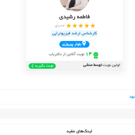
فاطمه رشیدی
27 رای
کارشناس ارشد فیزیوتراپی
بلوار پيروزي
14
نوبت آنلاین از دکتریاب
اولین نوبت:
توسط منشی
نوبت بگیرید
هد
لینک‌های مفید