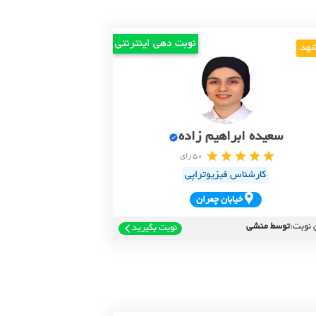
نوبت دهی اینترنتی
هد
سعیده ابراهیم زاده
50 رای
کارشناس فیزیوتراپی
خيابان چمران
 نوبت:
توسط منشی
نوبت بگیرید