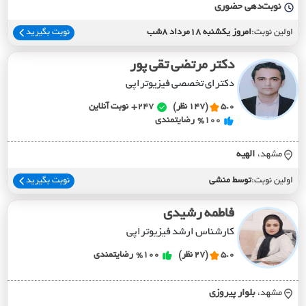
نوبت‌دهی حضوری
اولین نوبت:
امروز یکشنبه 18مرداد 8شب
نوبت بگیرید
دکتر مرتضی تقی پور
دکترای تخصصی فیزیوتراپی
5.0
(147 نظر)
247+
نوبت آنلاین
%100
رضایتمندی
مشهد،
الهيه
اولین نوبت:
توسط منشی
نوبت بگیرید
فاطمه رشیدی
کارشناس ارشد فیزیوتراپی
5.0
(27 نظر)
%100
رضایتمندی
مشهد،
بلوار پيروزي