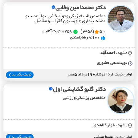
دکتر محمدامین وفایی
متخصص طب فیزیکی و توانبخشی، نوار عصب و
عضله، بیماری های ستون فقرات و مفاصل
5.0
(58 نظر)
758+
نوبت آنلاین
%100
رضایتمندی
مشهد،
احمدآباد
نوبت‌دهی حضوری
اولین نوبت:
فردا دوشنبه 19مرداد 5عصر
نوبت بگیرید
دکتر گلبو گشایشی اول
متخصص پزشکی ورزشی
مشهد،
بلوار کلاهدوز
اولین نوبت:
توسط منشی
نوبت بگیرید