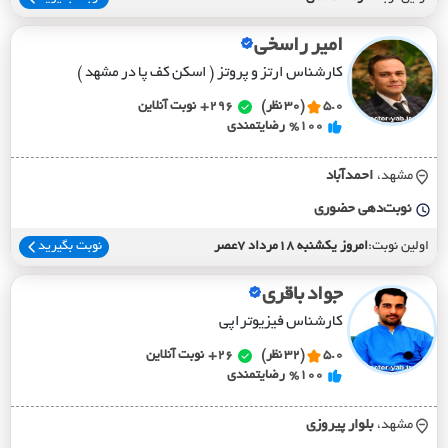
امیر راسخی
کارشناس ارتز و پروتز ( اسکن کف پا در مشهد )
5.0
(30 نظر)
296+
نوبت آنلاین
%100
رضایتمندی
مشهد،
احمدآباد
نوبت‌دهی حضوری
اولین نوبت:
امروز یکشنبه 18مرداد 7عصر
نوبت بگیرید
جواد باقری
کارشناس فیزیوتراپی
5.0
(32 نظر)
26+
نوبت آنلاین
%100
رضایتمندی
مشهد،
بلوار پيروزي