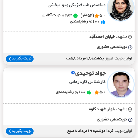
متخصص طب فیزیکی و توانبخشی
5.0
(54 نظر)
483+
نوبت آنلاین
%100
رضایتمندی
مشهد،
خيابان احمدآباد
نوبت‌دهی حضوری
اولین نوبت:
امروز یکشنبه 18مرداد 8شب
نوبت بگیرید
جواد توحیدی
کارشناس کاردرمانی
5.0
%100
رضایتمندی
مشهد،
بلوار شهيد کاوه
نوبت‌دهی حضوری
اولین نوبت:
فردا دوشنبه 19مرداد 8صبح
نوبت بگیرید