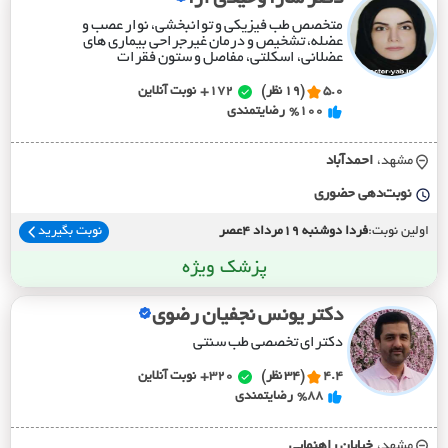
متخصص طب فیزیکی و توانبخشی، نوار عصب و
عضله، تشخیص و درمان غیرجراحی بیماری های
عضلانی، اسکلتی، مفاصل و ستون فقرات
5.0
(19 نظر)
172+
نوبت آنلاین
%100
رضایتمندی
مشهد،
احمدآباد
نوبت‌دهی حضوری
اولین نوبت:
فردا دوشنبه 19مرداد 4عصر
نوبت بگیرید
پزشک ویژه
دکتر یونس نجفیان رضوی
دکترای تخصصی طب سنتی
4.4
(34 نظر)
320+
نوبت آنلاین
%88
رضایتمندی
مشهد،
خيابان راهنمايي