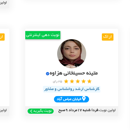
اولین
نوبت دهی اینترنتی
اراک
ار
متینه حسینخانی هزاوه
25 رای
کارشناس ارشد روانشناس و مشاور
خيابان عباس آباد
اولین نوبت:
فردا شنبه 17مرداد 9صبح
اولین
نوبت بگیرید