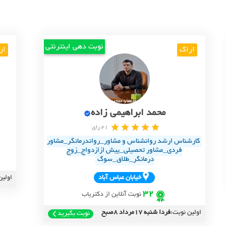
نوبت دهی اینترنتی
اراک
ار
محمد ابراهیمی زاده
21 رای
کارشناس ارشد روانشناس و مشاور_رواندرمانگر_مشاور
فردی_مشاور تحصیلی_پیش ازازدواج_زوج
درمانگر_طلاق_سوگ
خيابان عباس آباد
اولین
32
نوبت آنلاین از دکتریاب
اولین نوبت:
فردا شنبه 17مرداد 8صبح
نوبت بگیرید