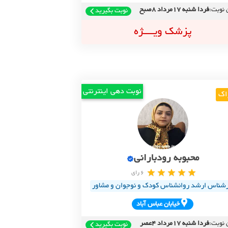
 نوبت:
فردا شنبه 17مرداد 8صبح
نوبت بگیرید
پزشک ویــــژه
نوبت دهی اینترنتی
اک
محبوبه رودبارانی
6 رای
رشناس ارشد روانشناس کودک و نوجوان و مشاور
خيابان عباس آباد
 نوبت:
فردا شنبه 17مرداد 4عصر
نوبت بگیرید