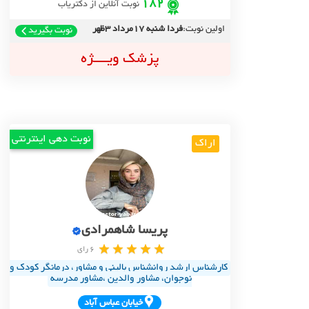
182
نوبت آنلاین از دکتریاب
اولین نوبت:
فردا شنبه 17مرداد 3ظهر
نوبت بگیرید
پزشک ویــــژه
نوبت دهی اینترنتی
اراک
پریسا شاهمرادی
6 رای
کارشناس ارشد روانشناس بالینی و مشاور، درمانگر کودک و
نوجوان، مشاور والدین ،مشاور مدرسه
خيابان عباس آباد