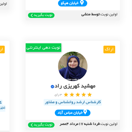
خيابان هپکو
اولین
اولین نوبت:
توسط منشی
نوبت بگیرید
نوبت دهی اینترنتی
اراک
ار
مهشید کهریزی راد
3 رای
کارشناس ارشد روانشناس و مشاور
ک
اخت
خيابان عباس آباد
اولین نوبت:
فردا شنبه 17مرداد 4عصر
نوبت بگیرید