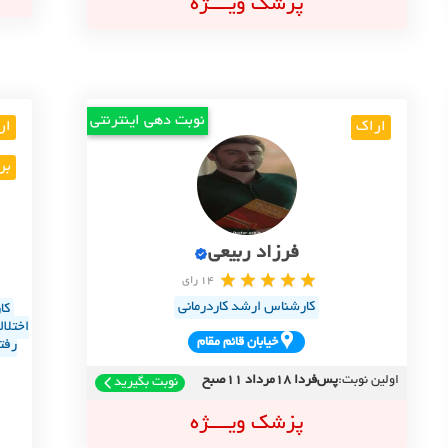
پزشک ویــــژه
نوبت دهی اینترنتی
اراک
ار
بر
فرزاد ربیعی
14 رای
کارشناس ارشد کاردرمانی
کا
اختلا
خيابان قائم مقام
رفت
اولین نوبت:
پس‌فردا 18مرداد 11صبح
نوبت بگیرید
پزشک ویــــژه