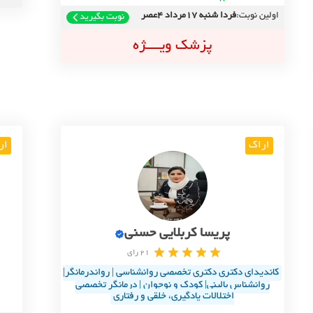
اولین نوبت:
فردا شنبه 17مرداد 4عصر
نوبت بگیرید
پزشک ویــــژه
اراک
ار
پریسا کربلایی حسنی
21 رای
کاندیدای دکتری دکتری تخصصی روانشناسی | رواندرمانگر|
روانشناس بالینی| کودک و نوجوان | درمانگر تخصصی
اختلالات یادگیری، خلقی و رفتاری