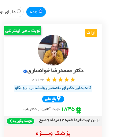
همه
دارای نوب
نوبت دهی اینترنتی
اراک
دکتر محمدرضا خوانساری
133 رای
کاندیدایی دکترای تخصصی روانشناس | روانکاو
باغ ملي
1,745
نوبت آنلاین از دکتریاب
اولین نوبت:
فردا شنبه 17مرداد 9صبح
نوبت بگیرید
پزشک ویــــژه