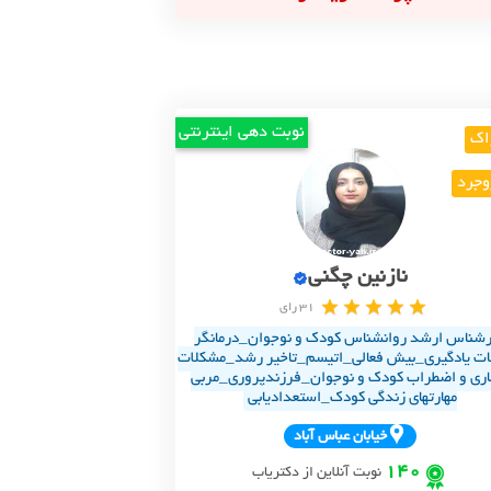
نوبت دهی اینترنتی
اک
وجرد
نازنین چگنی
31 رای
رشناس ارشد روانشناس کودک و نوجوان_درمانگر
لات یادگیری_بیش فعالی_اتیسم_تاخیر رشد_مشکلات
اری و اضطراب کودک و نوجوان_فرزندپروری_مربی
مهارتهای زندگی کودک_استعدادیابی
خيابان عباس آباد
140
نوبت آنلاین از دکتریاب