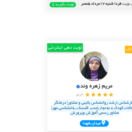
 نوبت:
فردا شنبه 17مرداد 5عصر
نوبت بگیرید
نوبت دهی اینترنتی
اک
مریم زهره وند
3 رای
ارشناس ارشد روانشناس بالینی و مشاور| درمانگر
لالات کودک و نوجوان|مدیر کلینیک روانشناسی مهر|
مشاور رسمی آموزش وپرورش
ميدان شهدا