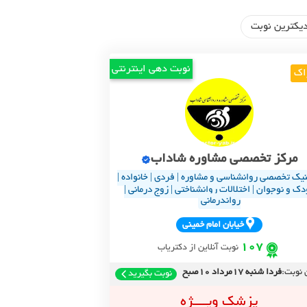
یکترین نوبت
نوبت دهی اینترنتی
اک
مرکز تخصصی مشاوره شاداب
نیک تخصصی روانشناسی و مشاوره | فردی | خانواده |
دک و نوجوان | اختلالات روانشناختی | زوج درمانی |
رواندرمانی
خيابان امام خميني
107
نوبت آنلاین از دکتریاب
 نوبت:
فردا شنبه 17مرداد 10صبح
نوبت بگیرید
پزشک ویــــژه