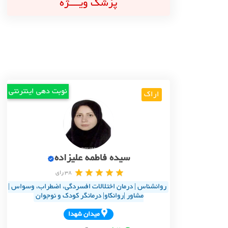
پزشک ویــــژه
نوبت دهی اینترنتی
اراک
سیده فاطمه علیزاده
38 رای
روانشناس | درمان اختلالات افسردگی، اضطراب، وسواس |
مشاور |روانکاو| درمانگر کودک و نوجوان
ميدان شهدا