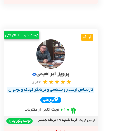
نوبت دهی اینترنتی
اراک
پرویز ابراهیمی
43 رای
کارشناس ارشد روانشناسی و درمانگر کودک و نوجوان
باغ ملي
610
نوبت آنلاین از دکتریاب
اولین نوبت:
فردا شنبه 17مرداد 5عصر
نوبت بگیرید