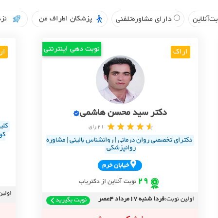
پزشکان اطراف من
نزد
ت‌آنلاین
دارای مشاوره‌تلفنی
نوبت دهی اینترنتی
اراک
ار
دکتر سید محسن هاشمی
کلی
21 رای
کو
دکترای تخصصی روان درمانی | روانشناس بالینی | مشاوره
روانپزشکی
خيابان خرم
29
نوبت آنلاین از دکتریاب
اولین
اولین نوبت:
فردا شنبه 17مرداد 4عصر
نوبت بگیرید