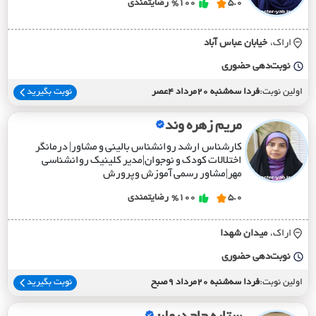
5.0
%100
رضایتمندی
اراک،
خيابان عباس آباد
نوبت‌دهی حضوری
اولین نوبت:
فردا سه‌شنبه 20مرداد 4عصر
نوبت بگیرید
مریم زهره وند
کارشناس ارشد روانشناس بالینی و مشاور| درمانگر
اختلالات کودک و نوجوان|مدیر کلینیک روانشناسی
مهر|مشاور رسمی آموزش وپرورش
5.0
%100
رضایتمندی
اراک،
ميدان شهدا
نوبت‌دهی حضوری
اولین نوبت:
فردا سه‌شنبه 20مرداد 9صبح
نوبت بگیرید