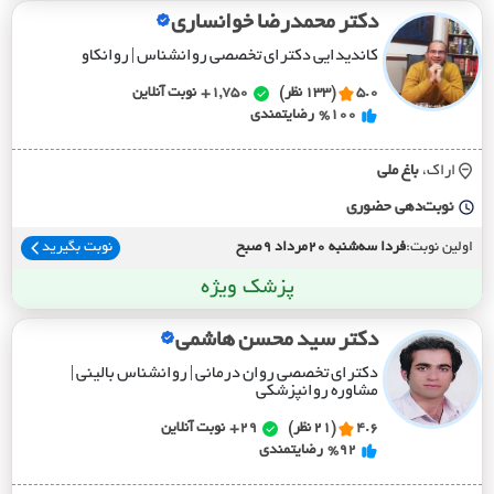
دکتر محمدرضا خوانساری
کاندیدایی دکترای تخصصی روانشناس | روانکاو
5.0
(133 نظر)
1,750+
نوبت آنلاین
%100
رضایتمندی
اراک،
باغ ملي
نوبت‌دهی حضوری
اولین نوبت:
فردا سه‌شنبه 20مرداد 9صبح
نوبت بگیرید
پزشک ویژه
دکتر سید محسن هاشمی
دکترای تخصصی روان درمانی | روانشناس بالینی |
مشاوره روانپزشکی
4.6
(21 نظر)
29+
نوبت آنلاین
%92
رضایتمندی