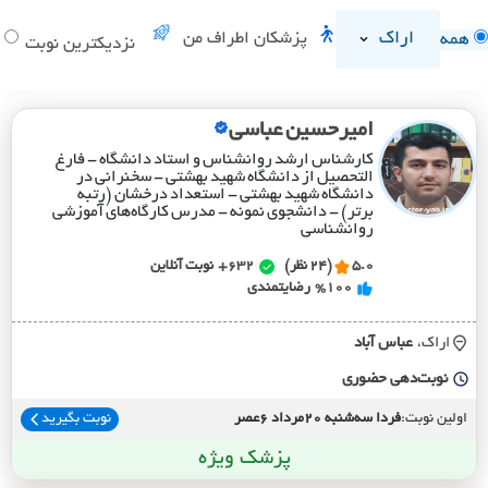
اراک
پزشکان اطراف من
همه
د
نزدیکترین نوبت
امیرحسین عباسی
کارشناس ارشد روانشناس و استاد دانشگاه - فارغ
التحصیل از دانشگاه شهید بهشتی - سخنرانی در
دانشگاه شهید بهشتی - استعداد درخشان (رتبه
برتر) - دانشجوی نمونه - مدرس کارگاه‌های آموزشی
روانشناسی
5.0
(24 نظر)
632+
نوبت آنلاین
%100
رضایتمندی
اراک،
عباس آباد
نوبت‌دهی حضوری
اولین نوبت:
فردا سه‌شنبه 20مرداد 6عصر
نوبت بگیرید
پزشک ویژه