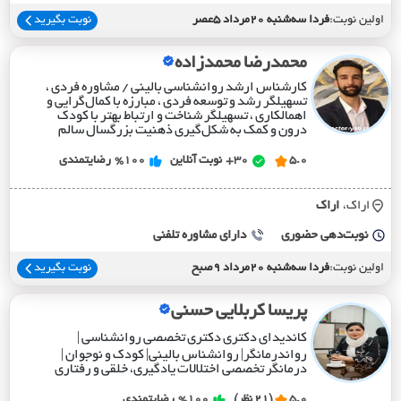
اولین نوبت:
فردا سه‌شنبه 20مرداد 5عصر
نوبت بگیرید
محمدرضا محمدزاده
کارشناس ارشد روانشناسی بالینی / مشاوره فردی ،
تسهیلگر رشد و توسعه فردی ، مبارزه با کمال‌گرایی و
اهمالکاری ، تسهیلگر شناخت و ارتباط بهتر با کودک
درون و کمک به شکل‌گیری ذهنیت بزرگسال سالم
5.0
30+
نوبت آنلاین
%100
رضایتمندی
اراک،
اراک
نوبت‌دهی حضوری
دارای مشاوره تلفنی
اولین نوبت:
فردا سه‌شنبه 20مرداد 9صبح
نوبت بگیرید
پریسا کربلایی حسنی
کاندیدای دکتری دکتری تخصصی روانشناسی |
رواندرمانگر| روانشناس بالینی| کودک و نوجوان |
درمانگر تخصصی اختلالات یادگیری، خلقی و رفتاری
5.0
(21 نظر)
%100
رضایتمندی