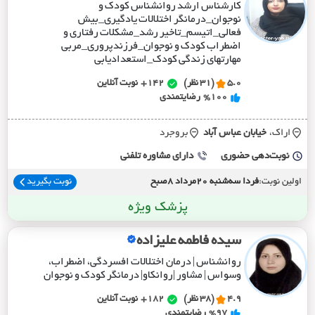
کارشناس ارشد روانشناس کودک و
نوجوان_درمانگر اختلالات یادگیری_بیش
فعالی_اتیسم_تاخیر رشد_مشکلات رفتاری و
اضطراب کودک و نوجوان_فرزندپروری_مربی
مهارتهای زندگی کودک_استعدادیابی
5.0
(31 نظر)
142+
نوبت آنلاین
%100
رضایتمندی
اراک،
خيابان عباس آباد
بروجرد
نوبت‌دهی حضوری
دارای مشاوره تلفنی
اولین نوبت:
فردا سه‌شنبه 20مرداد 8صبح
نوبت بگیرید
پزشک ویژه
سیده فاطمه علیزاده
روانشناس | درمان اختلالات افسردگی، اضطراب،
وسواس | مشاور |روانکاو| درمانگر کودک و نوجوان
4.9
(38 نظر)
182+
نوبت آنلاین
%97
رضایتمندی