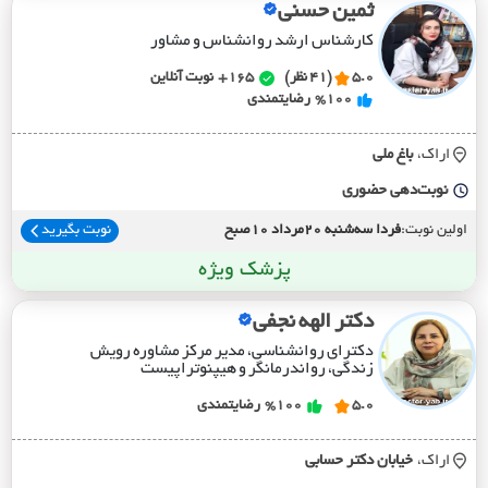
ثمین حسنی
کارشناس ارشد روانشناس و مشاور
5.0
(41 نظر)
165+
نوبت آنلاین
%100
رضایتمندی
اراک،
باغ ملي
نوبت‌دهی حضوری
اولین نوبت:
فردا سه‌شنبه 20مرداد 10صبح
نوبت بگیرید
پزشک ویژه
دکتر الهه نجفی
دکترای روانشناسی، مدیر مرکز مشاوره رویش
زندگی، رواندرمانگر و هیپنوتراپیست
5.0
%100
رضایتمندی
اراک،
خيابان دکتر حسابي