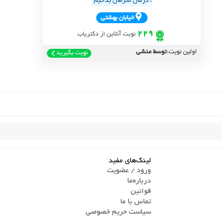
، درمان سرطان بدخیم
خيابان بهشتي
229
نوبت آنلاین از دکتریاب
اولین نوبت:
توسط منشی
نوبت بگیرید
لینک‌های مفید
ورود / عضویت
درباره‌ما
قوانین
تماس ‌با ما
سیاست حریم خصوصی