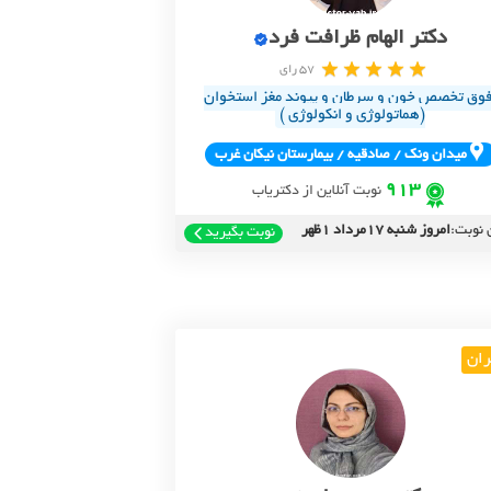
دکتر الهام ظرافت فرد
57 رای
وق تخصص خون و سرطان و پیوند مغز استخوان
(هماتولوژی و انکولوژی )
ميدان ونک / صادقيه / بيمارستان نيکان غرب
913
نوبت آنلاین از دکتریاب
 نوبت:
امروز شنبه 17مرداد 1ظهر
نوبت بگیرید
ران