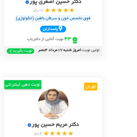
دکتر حسین اصغری پور
12 رای
فوق تخصص خون و سرطان بالغین (انکولوژی)
پاسداران
43
نوبت آنلاین از دکتریاب
اولین نوبت:
امروز شنبه 17مرداد 4عصر
نوبت بگیرید
نوبت دهی اینترنتی
تهران
دکتر مریم حسین پور
4 رای