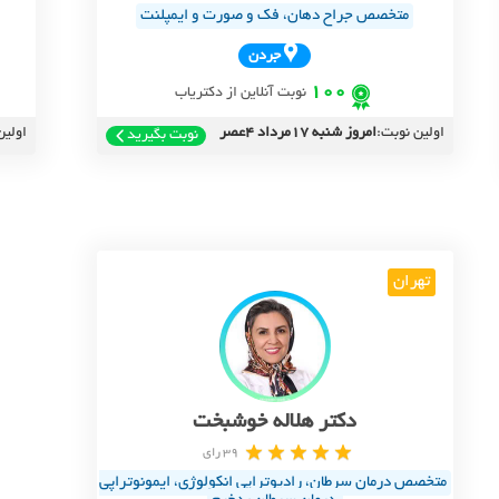
متخصص جراح دهان، فک و صورت و ایمپلنت
جردن
100
نوبت آنلاین از دکتریاب
اولین نوبت:
امروز شنبه 17مرداد 4عصر
اولین
نوبت بگیرید
تهران
دکتر هلاله خوشبخت
39 رای
متخصص درمان سرطان، رادیوتراپی انکولوژی، ایمونوتراپی