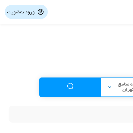
ورود/عضویت
 مناطق
هران