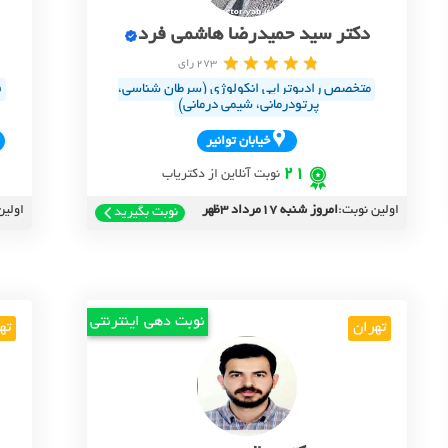
دکتر سید حمیدرضا هاشمی فرد
273 رای
متخصص رادیوتراپی انکولوژی (سرطان شناسی،
ف
پرتودرمانی، شیمی درمانی)
خيابان توانير
21
نوبت آنلاین از دکتریاب
اولین نوبت:
امروز شنبه 17مرداد 3ظهر
اولین
نوبت بگیرید
نوبت دهی اینترنتی
تهران
ته