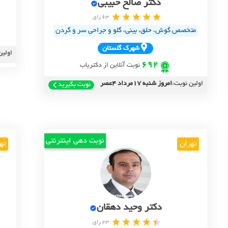
دکتر صالح حبیبی
63 رای
متخصص گوش، حلق، بینی، گلو و جراحی سر و گردن
شهرک گلستان
اولین
692
نوبت آنلاین از دکتریاب
اولین نوبت:
امروز شنبه 17مرداد 4عصر
نوبت بگیرید
نوبت دهی اینترنتی
تهران
ته
دکتر وحید دهقان
23 رای