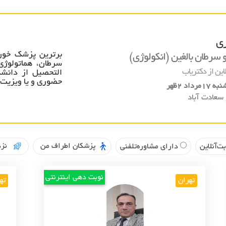
ری
برترین پزشک خون
رطان بالغين (انکولوژي)
سرطان، هماتولوژی
این از دکتریاب
التحصیل از دانشگ
حضوری و یا ویزیت تلفنی و اینتر
مرداد 2ظهر
 سعادت آباد
پزشکان اطراف من
نزد
ت‌آنلاین
دارای مشاوره‌تلفنی
نوبت دهی اینترنتی
تهران
ته