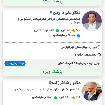
پزشک ویژه
دکتر علی داودی
متخصص متخصص جراحی عمومی لاپاراسکوپی و
سرطان
5.0
(25 نظر)
49+
نوبت آنلاین
%100
رضایتمندی
تهران،
بيمارستان تهرانپارس
نوبت‌دهی حضوری
اولین نوبت:
پس‌فردا 18مرداد 3ظهر
نوبت بگیرید
پزشک ویژه
دکتر رضا فرزانه
متخصص گوش، حلق، بینی، گلو و جراحی سر و گردن
4.1
(110 نظر)
%81
رضایتمندی