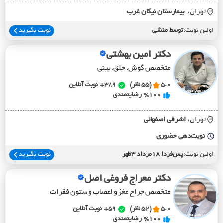
تهران،
بيمارستان نيکان غرب
اولین نوبت:
توسط منشی
نوبت بگیرید
دکتر امین بهشتی
متخصص گوش، حلق، بینی
5.0
(55 نظر)
389+
نوبت آنلاین
%100
رضایتمندی
تهران،
اشرفي اصفهاني
نوبت‌دهی حضوری
اولین نوبت:
پس‌فردا 18مرداد 3ظهر
نوبت بگیرید
دکتر معراج فروغی اصل
متخصص جراح مغز و اعصاب و ستون فقرات
5.0
(52 نظر)
59+
نوبت آنلاین
%100
رضایتمندی