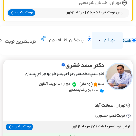
تهران، خيابان شريعتي
اولین نوبت:
فردا شنبه 17مرداد 3ظهر
نوبت بگیرید
تهران
پزشکان اطراف من
م
همه
نزدیکترین نوبت
دکتر صمد خضری
فلوشیپ تخصصی جراحی سرطان و جراح پستان
5.0
(86 نظر)
1,157+
نوبت آنلاین
%100
رضایتمندی
تهران،
سعادت آباد
نوبت‌دهی حضوری
اولین نوبت:
فردا شنبه 17مرداد 2ظهر
نوبت بگیرید