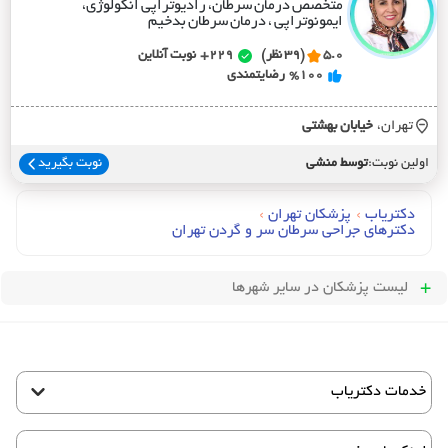
متخصص درمان سرطان، رادیوتراپی انکولوژی،
ایمونوتراپی ، درمان سرطان بدخیم
5.0
(39 نظر)
229+
نوبت آنلاین
%100
رضایتمندی
تهران،
خيابان بهشتي
اولین نوبت:
توسط منشی
نوبت بگیرید
دکتریاب
›
پزشکان تهران
›
دکترهای جراحی سرطان سر و گردن تهران
لیست پزشکان
در سایر شهرها
خدمات دکتریاب