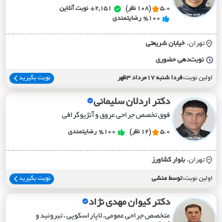
5.0
(108 نظر)
2,151+
نوبت آنلاین
%100
رضایتمندی
تهران،
خيابان شريعتي
نوبت‌دهی حضوری
اولین نوبت:
فردا شنبه 17مرداد 3ظهر
نوبت بگیرید
دکتر اردلان سلیمانی
فوق تخصص جراحی عروق و آنژیوگرافی
5.0
(12 نظر)
%100
رضایتمندی
تهران،
بلوار کشاورز
اولین نوبت:
توسط منشی
نوبت بگیرید
دکتر کیوان مهدی نژاد
متخصص جراحی عمومی، لاپاراسکوپی ، تیروئید و