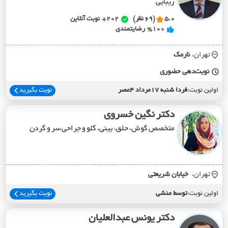
زیبایی
5.0
(69 نظر)
202+
نوبت آنلاین
%100
رضایتمندی
تهران،
نارمک
نوبت‌دهی حضوری
اولین نوبت:
فردا شنبه 17مرداد 4عصر
نوبت بگیرید
دکتر نگین خسروی
متخصص گوش، حلق، بینی، گلو و جراحی سر و گردن
تهران،
خيابان شريعتي
اولین نوبت:
توسط منشی
نوبت بگیرید
دکتر یونس عبدالعلیان