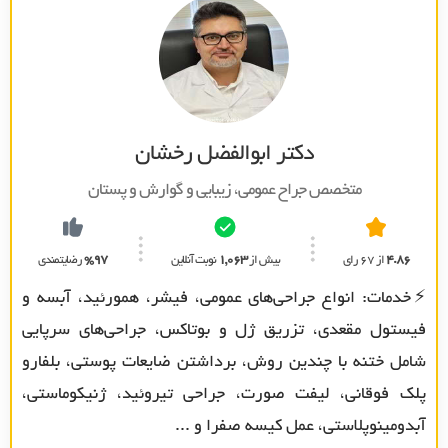
دکتر ابوالفضل رخشان
متخصص جراح عمومي، زيبايي و گوارش و پستان
4.86
از 67 رای
بیش از
1,063
نوبت آنلاین
%97
رضایتمندی
⚡خدمات: انواع جراحی‌های عمومی، فیشر، همورئید، آبسه و
فیستول مقعدی، تزریق ژل و بوتاکس، جراحی‌های سرپایی
شامل ختنه با چندین روش، برداشتن ضایعات پوستی، بلفارو
پلک فوقانی، لیفت صورت، جراحی تیروئید، ژنیکوماستی،
آبدومینوپلاستی، عمل کیسه صفرا و ...