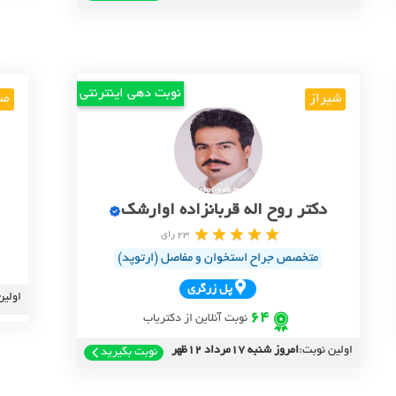
نوبت دهی اینترنتی
شیراز
مش
دکتر روح اله قربانزاده اوارشک
23 رای
متخصص جراح استخوان و مفاصل (ارتوپد)
پل زرگري
اولین
64
نوبت آنلاین از دکتریاب
اولین نوبت:
امروز شنبه 17مرداد 12ظهر
نوبت بگیرید