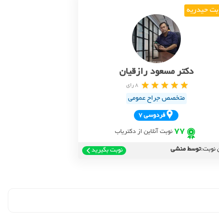
بت حیدریه
دکتر مسعود رازقیان
8 رای
متخصص جراح عمومی
فردوسي 7
77
نوبت آنلاین از دکتریاب
 نوبت:
توسط منشی
نوبت بگیرید