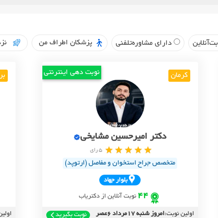
پزشکان اطراف من
نزد
ت‌آنلاین
دارای مشاوره‌تلفنی
نوبت دهی اینترنتی
کرمان
بر
دکتر امیرحسین مشایخی
5 رای
متخصص جراح استخوان و مفاصل (ارتوپد)
بلوار جهاد
44
نوبت آنلاین از دکتریاب
اولین نوبت:
امروز شنبه 17مرداد 6عصر
اولین
نوبت بگیرید