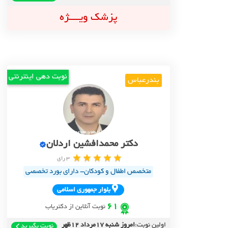
پزشک ویــــژه
نوبت دهی اینترنتی
بندرعباس
دکتر محمدافشین اردلان
3 رای
متخصص اطفال و کودکان- دارای بورد تخصصی
بلوار جمهوري اسلامي
61
نوبت آنلاین از دکتریاب
اولین نوبت:
امروز شنبه 17مرداد 12ظهر
نوبت بگیرید