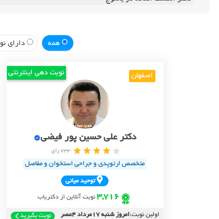
همه
دارای نوب
نوبت دهی اینترنتی
اصفهان
دکتر علی حسین پور فیضی
733 رای
متخصص ارتوپدی و جراحی استخوان و مفاصل
توحيد مياني
3,716
نوبت آنلاین از دکتریاب
اولین نوبت:
امروز شنبه 17مرداد 4عصر
نوبت بگیرید