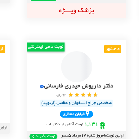
پزشک ویــــژه
نوبت دهی اینترنتی
ماهشهر
ار
دکتر داریوش حیدری فارسانی
94 رای
متخصص جراح استخوان و مفاصل (ارتوپد)
خيابان منتظري
1,131
نوبت آنلاین از دکتریاب
اولین
اولین نوبت:
امروز شنبه 17مرداد 5عصر
نوبت بگیرید