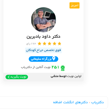
تبریز
دکتر داود بادبرین
172 رای
فوق تخصص جراح کودکان
بزرگراه سليماني
251
نوبت آنلاین از دکتریاب
اولین نوبت:
توسط منشی
نوبت بگیرید
دکتریاب
›
دکترهای انگشت اضافه