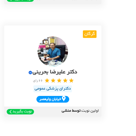
گرگان
دکتر علیرضا بحرینی
66 رای
دکترای پزشکی عمومی
خيابان وليعصر
اولین نوبت:
توسط منشی
نوبت بگیرید