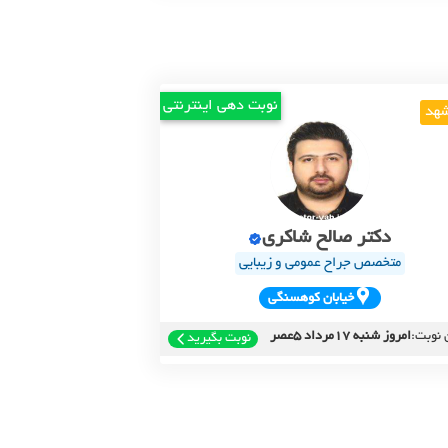
نوبت دهی اینترنتی
هد
دکتر صالح شاکری
متخصص جراح عمومی و زیبایی
خيابان کوهسنگي
 نوبت:
امروز شنبه 17مرداد 5عصر
نوبت بگیرید