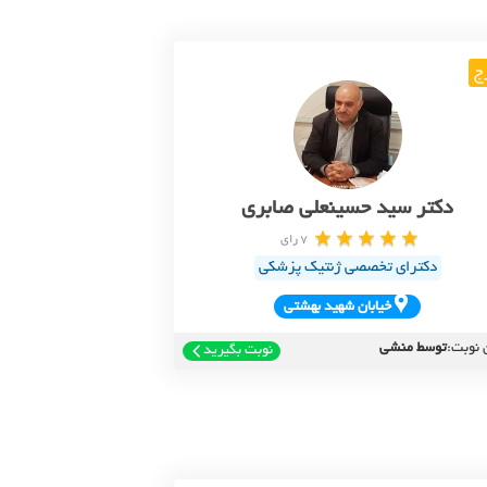
ج
دکتر سید حسینعلی صابری
7 رای
دکترای تخصصی ژنتیک پزشکی
خيابان شهيد بهشتي
 نوبت:
توسط منشی
نوبت بگیرید