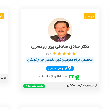
قزوین
کر
دکتر صادق صادقی پور رودسری
7 رای
متخصص جراح عمومی و فوق تخصص جراح کودکان
فردوسي جنوبي
32
نوبت آنلاین از دکتریاب
اولین
اولین نوبت:
توسط منشی
نوبت بگیرید