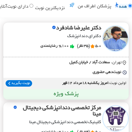
پزشکان اطراف من
همه
دارای نوبت‌آنلای
نزدیکترین نوبت
دکتر علیرضا شادفرد
دکترای دندانپزشک
5.0
(35 نظر)
%100
رضایتمندی
تهران،
سعادت آباد / خيابان کميل
نوبت‌دهی حضوری
اولین نوبت:
امروز یکشنبه 18مرداد 12ظهر
نوبت بگیرید
پزشک ویژه
مرکز تخصصی دندانپزشکی دیجیتال
مینا
کلینیک تخصصی دندانپزشکی دیجیتال مینا