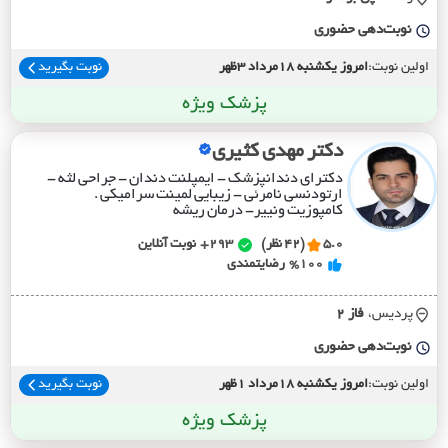
نوبت‌دهی حضوری
اولین نوبت:
امروز یکشنبه 18مرداد 3ظهر
نوبت بگیرید
پزشک ویژه
دکتر مهدی کثیری
دکترای دندانپزشک - ایمپلنت دندان - جراحی لثه -
ارتودنسی نامرئی - زیبایی لمینت سرامیکی .
کامپوزیت ونییر- درمان ریشه
5.0
(42 نظر)
293+
نوبت آنلاین
%100
رضایتمندی
پردیس،
فاز 2
نوبت‌دهی حضوری
اولین نوبت:
امروز یکشنبه 18مرداد 1ظهر
نوبت بگیرید
پزشک ویژه