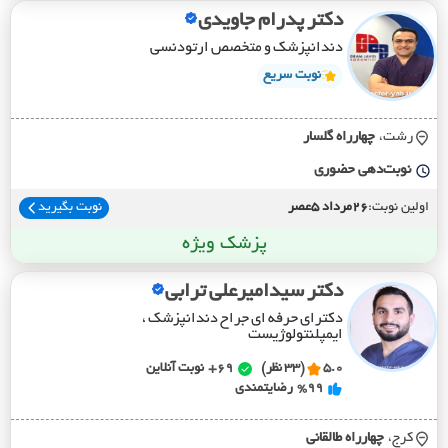
دکتر پدرام جاویدی
دندانپزشک و متخصص ارتودنسی
نوبت سریع
رشت،
چهارراه گلسار
نوبت‌دهی حضوری
اولین نوبت:
26مرداد 5عصر
نوبت بگیرید
پزشک ویژه
دکتر سیدامیرعلی ترابی
دکترای حرفه ای جراح دندانپزشک ،
ایمپلنتولوژیست
5.0
(33 نظر)
69+
نوبت آنلاین
%99
رضایتمندی
کرج،
چهارراه طالقاني