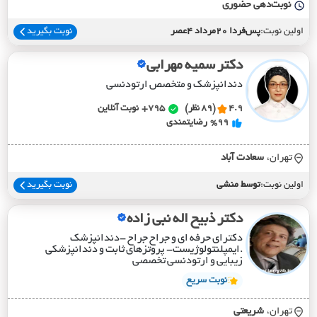
نوبت‌دهی حضوری
اولین نوبت:
پس‌فردا 20مرداد 4عصر
نوبت بگیرید
دکتر سمیه مهرابی
دندانپزشک و متخصص ارتودنسی
4.9
(89 نظر)
795+
نوبت آنلاین
%99
رضایتمندی
تهران،
سعادت آباد
اولین نوبت:
توسط منشی
نوبت بگیرید
دکتر ذبیح اله نبی زاده
دکترای حرفه ای و جراح جراح -دندانپزشک
.ایمپلنتولوژیست- پروتزهای ثابت و دندانپزشکی
زیبایی و ارتودنسی تخصصی
نوبت سریع
تهران،
شريعتي