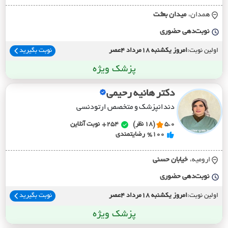
همدان،
ميدان بعثت
نوبت‌دهی حضوری
اولین نوبت:
امروز یکشنبه 18مرداد 4عصر
نوبت بگیرید
پزشک ویژه
دکتر هانیه رحیمی
دندانپزشک و متخصص ارتودنسی
5.0
(18 نظر)
254+
نوبت آنلاین
%100
رضایتمندی
ارومیه،
خيابان حسني
نوبت‌دهی حضوری
اولین نوبت:
امروز یکشنبه 18مرداد 4عصر
نوبت بگیرید
پزشک ویژه