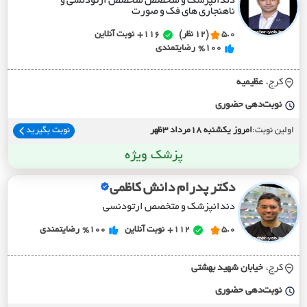
دندانپزشک و متخصص متخصص ارتودنسی و
ناهنجاری های فک و صورت
5.0
(12 نظر)
116+
نوبت آنلاین
%100
رضایتمندی
کرج،
عظيميه
نوبت‌دهی حضوری
اولین نوبت:
امروز یکشنبه 18مرداد 3ظهر
نوبت بگیرید
پزشک ویژه
دکتر پدرام دانش کاظمی
دندانپزشک و متخصص ارتودنسی
5.0
112+
نوبت آنلاین
%100
رضایتمندی
کرج،
خيابان شهيد بهشتي
نوبت‌دهی حضوری