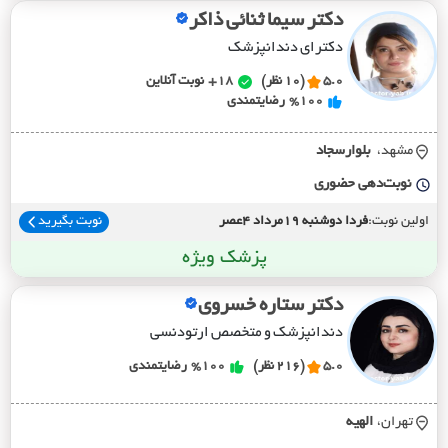
دکتر سیما ثنائی ذاکر
دکترای دندانپزشک
5.0
(10 نظر)
18+
نوبت آنلاین
%100
رضایتمندی
مشهد،
بلوارسجاد
نوبت‌دهی حضوری
اولین نوبت:
فردا دوشنبه 19مرداد 4عصر
نوبت بگیرید
پزشک ویژه
دکتر ستاره خسروی
دندانپزشک و متخصص ارتودنسی
5.0
(216 نظر)
%100
رضایتمندی
تهران،
الهيه