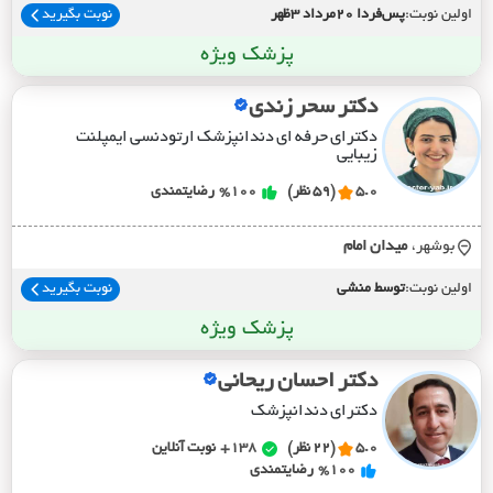
اولین نوبت:
پس‌فردا 20مرداد 3ظهر
نوبت بگیرید
پزشک ویژه
دکتر سحر زندی
دکترای حرفه ای دندانپزشک ارتودنسی ایمپلنت
زیبایی
5.0
(59 نظر)
%100
رضایتمندی
بوشهر،
ميدان امام
اولین نوبت:
توسط منشی
نوبت بگیرید
پزشک ویژه
دکتر احسان ریحانی
دکترای دندانپزشک
5.0
(22 نظر)
138+
نوبت آنلاین
%100
رضایتمندی