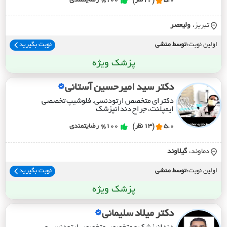
5.0
(24 نظر)
%100
رضایتمندی
تبریز،
وليعصر
اولین نوبت:
توسط منشی
نوبت بگیرید
پزشک ویژه
دکتر سید امیرحسین آستانی
دکترای متخصص ارتودنسی، فلوشیپ تخصصی
ایمپلنت، جراح دندانپزشک
5.0
(13 نظر)
%100
رضایتمندی
دماوند،
گيلاوند
اولین نوبت:
توسط منشی
نوبت بگیرید
پزشک ویژه
دکتر میلاد سلیمانی