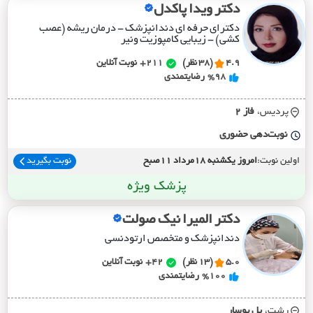
دکتر ویدا پاکدل
دکترای حرفه ای دندانپزشک - درمان ریشه (عصب
کشی) - زیبایی کامپوزیت ونیر
4.9
(38 نظر)
211+
نوبت آنلاین
%98
رضایتمندی
پردیس،
فاز 2
نوبت‌دهی حضوری
اولین نوبت:
امروز یکشنبه 18مرداد 11صبح
نوبت بگیرید
پزشک ویژه
دکتر المیرا نیک صولت
دندانپزشک و متخصص ارتودنسی
5.0
(13 نظر)
42+
نوبت آنلاین
%100
رضایتمندی
رشت،
پل بوسار