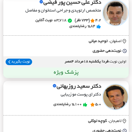
دکتر علی حسین پور فیضی
متخصص ارتوپدی و جراحی استخوان و مفاصل
4.2
(733 نظر)
3,718+
نوبت آنلاین
%84
رضایتمندی
اصفهان،
توحيد مياني
نوبت‌دهی حضوری
اولین نوبت:
فردا یکشنبه 18مرداد 4عصر
نوبت بگیرید
پزشک ویژه
دکتر سعید روزبهانی
دکترای پوست مو زیبایی
5.0
%100
رضایتمندی
لاهیجان،
کوچه توکلي
نوبت‌دهی حضوری