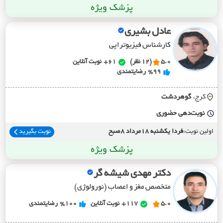
پزشک ویژه
عادل بشیری
کارشناس فیزیوتراپی
5.0
(12 نظر)
61+
نوبت آنلاین
%99
رضایتمندی
کرج،
گوهردشت
نوبت‌دهی حضوری
اولین نوبت:
فردا یکشنبه 18مرداد 8صبح
نوبت بگیرید
پزشک ویژه
دکتر مهدی شیشه گر
متخصص مغز و اعصاب (نورولوژی)
5.0
117+
نوبت آنلاین
%100
رضایتمندی