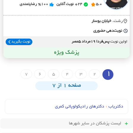
5.0
24+
نوبت آنلاین
%100
رضایتمندی
رشت،
خيابان بوسار
نوبت‌دهی حضوری
اولین نوبت:
پس‌فردا 19مرداد 5عصر
نوبت بگیرید
پزشک ویژه
1
7
6
5
4
3
2
صفحه 1 از 7
دکتریاب
›
دکترهای رادیکولوپاتی کمری
لیست پزشکان
در سایر شهرها