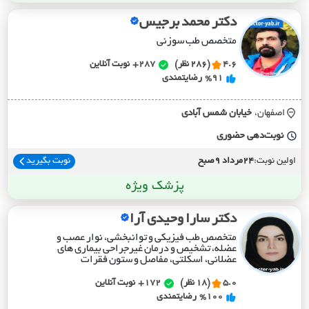
دکتر محمد برجیس
متخصص طب سوزنی
4.6
(286 نظر)
287+
نوبت آنلاین
%91
رضایتمندی
اصفهان،
خيابان شمس آبادي
نوبت‌دهی حضوری
اولین نوبت:
24مرداد 9صبح
نوبت بگیرید
پزشک ویژه
دکتر سارا وحیدی آرا
متخصص طب فیزیکی و توانبخشی، نوار عصب و
عضله، تشخیص و درمان غیرجراحی بیماری های
عضلانی، اسکلتی، مفاصل و ستون فقرات
5.0
(18 نظر)
172+
نوبت آنلاین
%100
رضایتمندی