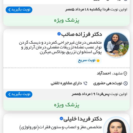
اولین نوبت:
فردا یکشنبه 18مرداد 5عصر
نوبت بگیرید
پزشک ویژه
دکتر فرزانه صائب
متخصص درمان غیرجراحی کمردرد و دیسک گردن
نوار عصب عضله تزریقات مفصلی درمان آرتروز و
پوکی استخوان تزریق بوتاکس میگرن
نوبت سریع
مشهد،
احمدآباد
نوبت‌دهی حضوری
دارای مشاوره تلفنی
اولین نوبت:
پس‌فردا 19مرداد 5عصر
نوبت بگیرید
پزشک ویژه
دکتر فریدا خلیلی
متخصص مغز و اعصاب و ستون فقرات(نورولوژی)