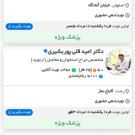
اصفهان،
خيابان آمادگاه
نوبت‌دهی حضوری
اولین نوبت:
فردا یکشنبه 18مرداد 5عصر
نوبت بگیرید
پزشک ویژه
دکتر امید قلی پوربشیری
متخصص جراح استخوان و مفاصل (ارتوپد)
5.0
(25 نظر)
458+
نوبت آنلاین
%100
رضایتمندی
رشت،
گلباغ نماز
نوبت‌دهی حضوری
اولین نوبت:
فردا یکشنبه 18مرداد 3ظهر
نوبت بگیرید
پزشک ویژه