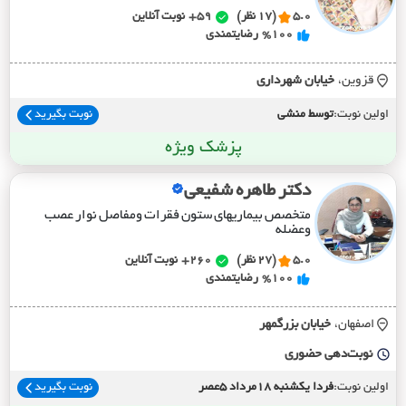
5.0
(17 نظر)
59+
نوبت آنلاین
%100
رضایتمندی
قزوین،
خيابان شهرداري
اولین نوبت:
توسط منشی
نوبت بگیرید
پزشک ویژه
دکتر طاهره شفیعی
متخصص بیماریهای ستون فقرات ومفاصل نوار عصب
وعضله
5.0
(27 نظر)
260+
نوبت آنلاین
%100
رضایتمندی
اصفهان،
خيابان بزرگمهر
نوبت‌دهی حضوری
اولین نوبت:
فردا یکشنبه 18مرداد 5عصر
نوبت بگیرید