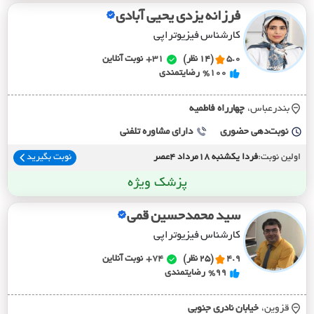
فرزانه یزدی یحیی آبادی
کارشناس فیزیوتراپی
5.0
(14 نظر)
31+
نوبت آنلاین
%100
رضایتمندی
بندرعباس،
چهارراه فاطميه
نوبت‌دهی حضوری
دارای مشاوره تلفنی
اولین نوبت:
فردا یکشنبه 18مرداد 4عصر
نوبت بگیرید
پزشک ویژه
سید محمدحسین قمی
کارشناس فیزیوتراپی
4.9
(25 نظر)
74+
نوبت آنلاین
%99
رضایتمندی
قزوین،
خيابان نادري جنوبي