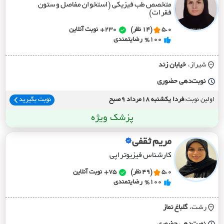
متخصص طب فیزیکی (استخوان مفاصل و ستون
فقرات)
5.0
(14 نظر)
230+
نوبت آنلاین
%100
رضایتمندی
شیراز،
خيابان زند
نوبت‌دهی حضوری
اولین نوبت:
فردا یکشنبه 18مرداد 9صبح
نوبت بگیرید
پزشک ویژه
مریم ثقفی
کارشناس فیزیوتراپی
5.0
(49 نظر)
75+
نوبت آنلاین
%100
رضایتمندی
رشت،
گلباغ نماز