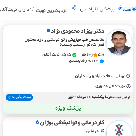
پزشکان اطراف من
همه
دارای نوبت‌آنلای
نزدیکترین نوبت
دکتر بهزاد محمودی نژاد
متخصص طب فیزیکی و توانبخشی و درد ،ستون
فقرات، نوار عصب و عضله
5.0
(60 نظر)
515+
نوبت آنلاین
%100
رضایتمندی
تهران،
سعادت آباد و پاسداران
نوبت‌دهی حضوری
اولین نوبت:
فردا یکشنبه 18مرداد 3ظهر
نوبت بگیرید
پزشک ویژه
کاردرمانی و توانبخشی بوژان
کاردرمانی