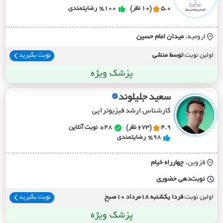
5.0
(10 نظر)
%100
رضایتمندی
ارومیه،
ميدان امام حسين
اولین نوبت:
توسط منشی
نوبت بگیرید
پزشک ویژه
سعید جلیلوند
کارشناس ارشد فیزیوتراپی
4.9
(673 نظر)
48+
نوبت آنلاین
%98
رضایتمندی
قزوین،
چهارراه خيام
نوبت‌دهی حضوری
اولین نوبت:
فردا یکشنبه 18مرداد 10صبح
نوبت بگیرید
پزشک ویژه