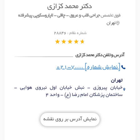
دکتر محمد کزازی
آدرس و تلفن
فوق تخصص
جراحی قلب و عروق - چاقی - لاپاروسکوپی پیشرفته
تهران
شماره نظام :
28846
آدرس و تلفن دکتر محمد کزازی
021-7**** [نمایش شماره]
تهران
خیابان پیروزی - نبش خیابان اول نیروی هوایی -
ساختمان پزشکان امام رضا (ع) - واحد 4
نمایش آدرس بر روی نقشه