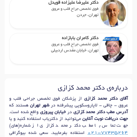
دکتر علیرضا علیزاده قویدل
فوق تخصص جراح قلب و عروق
تهران، جردن
دکتر کامران بابازاده
فوق تخصص جراح قلب و عروق
تهران، خیابان مقدس اردبیلی
درباره‌ی دکتر محمد کزازی
آقای دکتر محمد کزازی
از پزشکان فوق تخصص جراحی قلب و
عروق - چاقی - لاپاروسکوپی پیشرفته در
شهر تهران
هستند که
آدرس مطب دکتر محمد کزازی
در
خیابان پیروزی
واقع شده است.
جهت دریافت نوبت آنلاین
می‌توانید از دکتریاب استفاده کنید و یا
جهت تماس با مطب دکتر محمد کزازی از شماره(های)
021-77435264
استفاده بفرمایید. سعی شده بیوگرافی