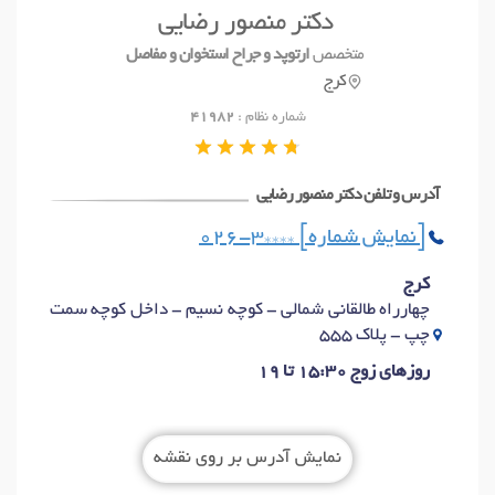
دکتر منصور رضایی
آدرس و تلفن
متخصص
ارتوپد و جراح استخوان و مفاصل
کرج
شماره نظام :
41982
آدرس و تلفن دکتر منصور رضایی
026-3**** [نمایش شماره]
کرج
چهارراه طالقانی شمالی - کوچه نسیم - داخل کوچه سمت
چپ - پلاک 555
روزهای زوج 15:30 تا 19
نمایش آدرس بر روی نقشه