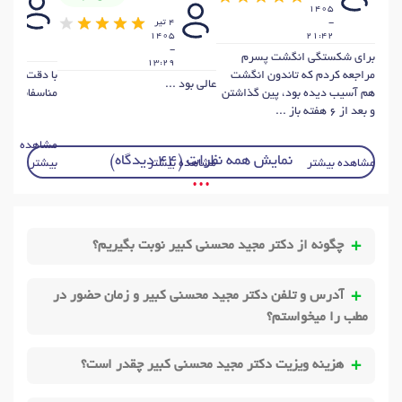
1405
1 تي
-
4 تير
405
1405
21:42
-
-
5:1
براى شكستگى انگشت پسرم
13:29
مراجعه كردم كه تاندون انگشت
با دقت راهنم
عالی بود ...
هم آسيب ديده بود، پين گذاشتن
مناسفانه کاری
و بعد از ٦ هفته باز ...
مشاهده
نمایش همه نظرات (44 دیدگاه)
مشاهده بیشتر
مشاهده بیشتر
بیشتر
• • •
چگونه از دکتر مجید محسنی کبیر نوبت بگیریم؟
آدرس و تلفن دکتر مجید محسنی کبیر و زمان حضور در
مطب را میخواستم؟
هزینه ویزیت دکتر مجید محسنی کبیر چقدر است؟