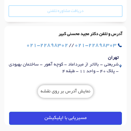
دریافت مشاوره تلفنی
آدرس و تلفن دکتر مجید محسنی کبیر
021-22898302
//
021-22898303
تهران
شریعتی - بالاتر از میرداماد - کوچه آهور - ساختمان بهبودی
- پلاک 40 - واحد 11 - طبقه 4
نمایش آدرس بر روی نقشه
مسیریابی با اپلیکیشن